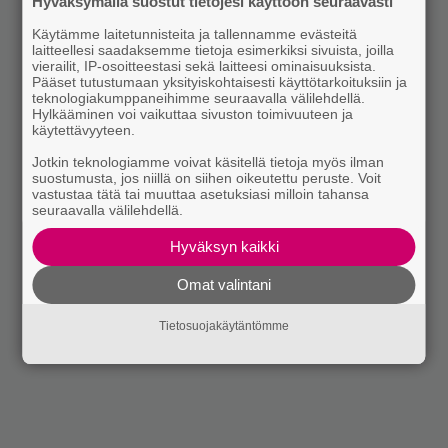
Hyväksymällä suostut tietojesi käyttöön seuraavasti
Käytämme laitetunnisteita ja tallennamme evästeitä
laitteellesi saadaksemme tietoja esimerkiksi sivuista, joilla
vierailit, IP-osoitteestasi sekä laitteesi ominaisuuksista.
Pääset tutustumaan yksityiskohtaisesti käyttötarkoituksiin ja
teknologiakumppaneihimme seuraavalla välilehdellä.
Hylkääminen voi vaikuttaa sivuston toimivuuteen ja
käytettävyyteen.
Jotkin teknologiamme voivat käsitellä tietoja myös ilman
suostumusta, jos niillä on siihen oikeutettu peruste. Voit
vastustaa tätä tai muuttaa asetuksiasi milloin tahansa
seuraavalla välilehdellä.
Hyväksyn kaikki
Omat valintani
Tietosuojakäytäntömme