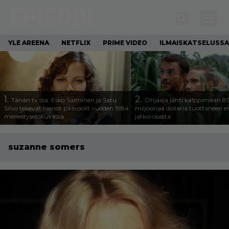
YLE AREENA
NETFLIX
PRIME VIDEO
ILMAISKATSELUSSA
1.
2.
Tänän tv:ssä: Esko Salminen ja Satu
Ohjaaja lähti kalppimaan 8
Silvo tekevät hienot pääroolit vuoden 1984
miljoonaa dollaria tuottaneen 
menestyselokuvassa
jatko-osasta
suzanne somers