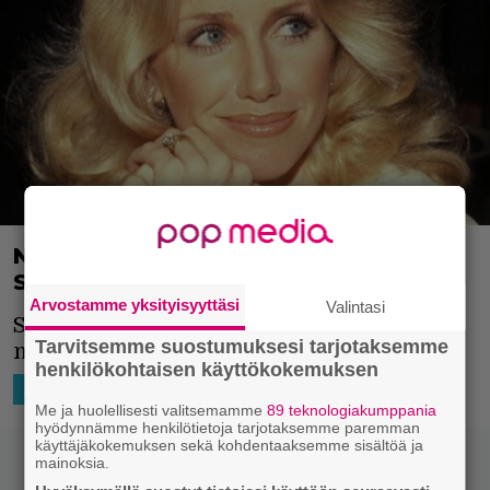
Näyttelijä ja fitness-guru Suzanne
Somers, 76, on menehtynyt
Arvostamme yksityisyyttäsi
Valintasi
Somers tienasi Thighmaster-videoillaan
Tarvitsemme suostumuksesi tarjotaksemme
miljoonien omaisuuden.
henkilökohtaisen käyttökokemuksen
16.10.2023 08:30
Kami Launonen
AJATTELEMISEN AIHETTA
Me ja huolellisesti valitsemamme
89 teknologiakumppania
hyödynnämme henkilötietoja tarjotaksemme paremman
käyttäjäkokemuksen sekä kohdentaaksemme sisältöä ja
mainoksia.