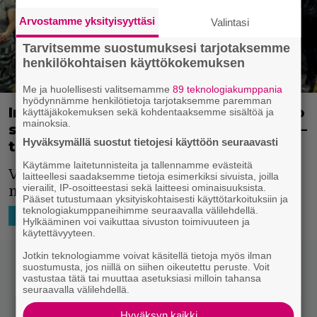
Arvostamme yksityisyyttäsi
Valintasi
Tarvitsemme suostumuksesi tarjotaksemme
henkilökohtaisen käyttökokemuksen
Me ja huolellisesti valitsemamme
89 teknologiakumppania
hyödynnämme henkilötietoja tarjotaksemme paremman
Iron Skyn tuottaja Tero Kaukomaa tuo
käyttäjäkokemuksen sekä kohdentaaksemme sisältöä ja
mainoksia.
seuravaksi Mad Heidin valkokankaille –
Hyväksymällä suostut tietojesi käyttöön seuraavasti
tsekkaa hauska ja verinen traileri
Käytämme laitetunnisteita ja tallennamme evästeitä
Veristä muhjua ja huumoria. Eipä kai sitä
laitteellesi saadaksemme tietoja esimerkiksi sivuista, joilla
vierailit, IP-osoitteestasi sekä laitteesi ominaisuuksista.
muuta elokuvalta voi vaatia?
Pääset tutustumaan yksityiskohtaisesti käyttötarkoituksiin ja
teknologiakumppaneihimme seuraavalla välilehdellä.
21.7.2020 22:02
Niko Ikonen
MAAILMALTA
SUOMILEFFA
Hylkääminen voi vaikuttaa sivuston toimivuuteen ja
käytettävyyteen.
Jotkin teknologiamme voivat käsitellä tietoja myös ilman
suostumusta, jos niillä on siihen oikeutettu peruste. Voit
vastustaa tätä tai muuttaa asetuksiasi milloin tahansa
seuraavalla välilehdellä.
Hyväksyn kaikki