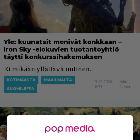
Yle: kuunatsit menivät konkkaan –
Iron Sky -elokuvien tuotantoyhtiö
täytti konkurssihakemuksen
Ei mikään yllättävä uutinen.
KOTIMAASTA
MAAILMALTA
13.10.2020
Niko
18:31
Ikonen
SUOMILEFFA