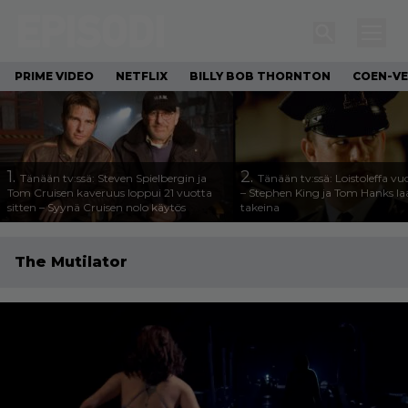
PRIME VIDEO
NETFLIX
BILLY BOB THORNTON
COEN-VE
1.
2.
Tänään tv:ssä: Steven Spielbergin ja
Tänään tv:ssä: Loistoleffa vu
Tom Cruisen kaveruus loppui 21 vuotta
– Stephen King ja Tom Hanks l
sitten – Syynä Cruisen nolo käytös
takeina
The Mutilator