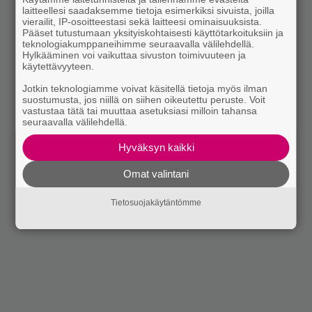
laitteellesi saadaksemme tietoja esimerkiksi sivuista, joilla
vierailit, IP-osoitteestasi sekä laitteesi ominaisuuksista.
Pääset tutustumaan yksityiskohtaisesti käyttötarkoituksiin ja
teknologiakumppaneihimme seuraavalla välilehdellä.
Hylkääminen voi vaikuttaa sivuston toimivuuteen ja
käytettävyyteen.
Jotkin teknologiamme voivat käsitellä tietoja myös ilman
suostumusta, jos niillä on siihen oikeutettu peruste. Voit
vastustaa tätä tai muuttaa asetuksiasi milloin tahansa
seuraavalla välilehdellä.
Hyväksyn kaikki
Omat valintani
Tietosuojakäytäntömme