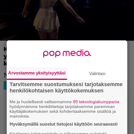
Kasarin kulttikauhuleffa saa
yllätysjatkoa 40 vuotta myöhemmin –
katso verinen traileri
Arvostamme yksityisyyttäsi
Valintasi
Nyt on kunnon kamaa!
Tarvitsemme suostumuksesi tarjotaksemme
6.1.2023 19:58
Niko Ikonen
HOLLYWOOD
henkilökohtaisen käyttökokemuksen
Me ja huolellisesti valitsemamme
89 teknologiakumppania
hyödynnämme henkilötietoja tarjotaksemme paremman
käyttäjäkokemuksen sekä kohdentaaksemme sisältöä ja
mainoksia.
Hyväksymällä suostut tietojesi käyttöön seuraavasti
Käytämme laitetunnisteita ja tallennamme evästeitä