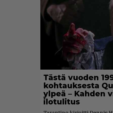
Tästä vuoden 19
kohtauksesta Qu
ylpeä – Kahden v
ilotulitus
Tarantino kirjoitti Dennis