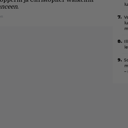
l
anceen
.
en
Va
l
m
Il
l
Sc
m
–