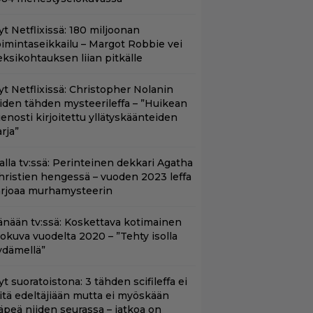
yt Netflixissä: 180 miljoonan
oimintaseikkailu – Margot Robbie vei
eksikohtauksen liian pitkälle
yt Netflixissä: Christopher Nolanin
iiden tähden mysteerileffa – ”Huikean
ienosti kirjoitettu yllätyskäänteiden
rja”
lalla tv:ssä: Perinteinen dekkari Agatha
hristien hengessä – vuoden 2023 leffa
arjoaa murhamysteerin
änään tv:ssä: Koskettava kotimainen
lokuva vuodelta 2020 – ”Tehty isolla
ydämellä”
t suoratoistona: 3 tähden scifileffa ei
litä edeltäjiään mutta ei myöskään
äpeä niiden seurassa – jatkoa on