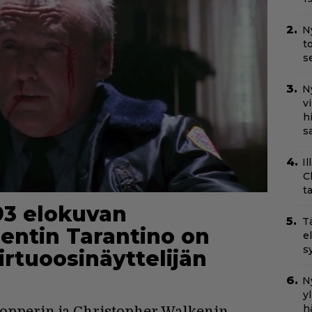
N
t
s
N
v
h
sa
Il
C
t
93 elokuvan
T
entin Tarantino on
e
s
irtuoosinäyttelijän
Ny
y
h
 Hopperin ja Christopher Walkenin