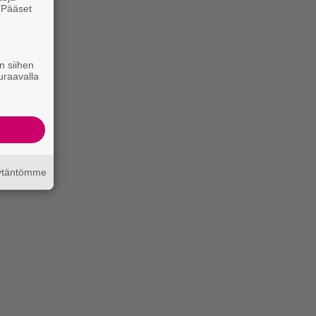
. Pääset
e
n siihen
uraavalla
äytäntömme