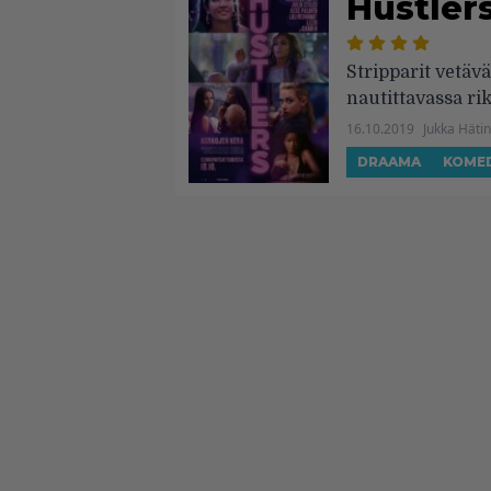
Hustlers
Stripparit vetävä
nautittavassa ri
16.10.2019
Jukka Häti
DRAAMA
KOME