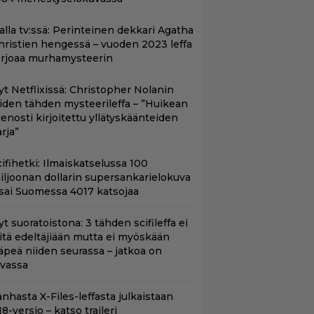
lalla tv:ssä: Perinteinen dekkari Agatha
hristien hengessä – vuoden 2023 leffa
arjoaa murhamysteerin
yt Netflixissä: Christopher Nolanin
iiden tähden mysteerileffa – ”Huikean
ienosti kirjoitettu yllätyskäänteiden
rja”
ifihetki: Ilmaiskatselussa 100
iljoonan dollarin supersankarielokuva
 sai Suomessa 4017 katsojaa
t suoratoistona: 3 tähden scifileffa ei
litä edeltäjiään mutta ei myöskään
äpeä niiden seurassa – jatkoa on
uvassa
nhasta X-Files-leffasta julkaistaan
8-versio – katso traileri