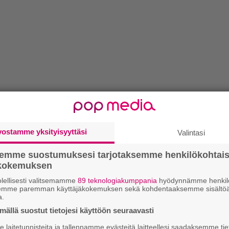
vostamme yksityisyyttäsi
Valintasi
semme suostumuksesi tarjotaksemme henkilökohtai
ökokemuksen
lellisesti valitsemamme
89 teknologiakumppania
hyödynnämme henkilö
semme paremman käyttäjäkokemuksen sekä kohdentaaksemme sisältöä
a.
ällä suostut tietojesi käyttöön seuraavasti
laitetunnisteita ja tallennamme evästeitä laitteellesi saadaksemme tie