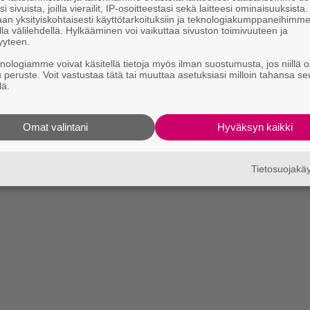
i sivuista, joilla vierailit, IP-osoitteestasi sekä laitteesi ominaisuuksista
an yksityiskohtaisesti käyttötarkoituksiin ja teknologiakumppaneihimm
la välilehdellä. Hylkääminen voi vaikuttaa sivuston toimivuuteen ja
yyteen.
knologiamme voivat käsitellä tietoja myös ilman suostumusta, jos niillä o
u peruste. Voit vastustaa tätä tai muuttaa asetuksiasi milloin tahansa se
lä.
Omat valintani
Hyväksyn kaikki
Tietosuojak