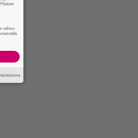
. Pääset
e
n siihen
uraavalla
äytäntömme