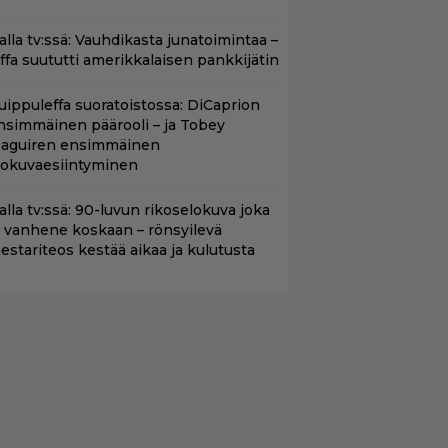
lalla tv:ssä: Vauhdikasta junatoimintaa –
effa suututti amerikkalaisen pankkijätin
uippuleffa suoratoistossa: DiCaprion
nsimmäinen päärooli – ja Tobey
aguiren ensimmäinen
lokuvaesiintyminen
lalla tv:ssä: 90-luvun rikoselokuva joka
i vanhene koskaan – rönsyilevä
estariteos kestää aikaa ja kulutusta