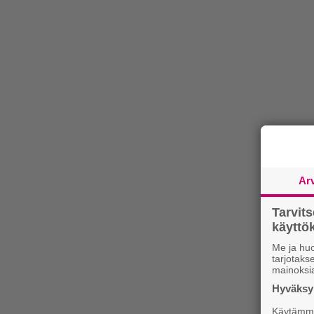
Ar
Tarvit
käytt
Me ja huo
tarjotak
mainoksi
Hyväksym
Käytämme 