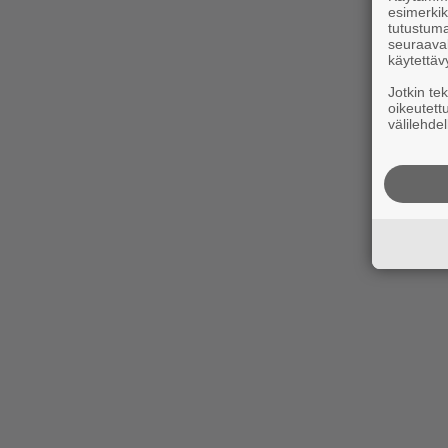
esimerkiks
tutustuma
seuraaval
käytettäv
Jotkin te
oikeutett
välilehdel