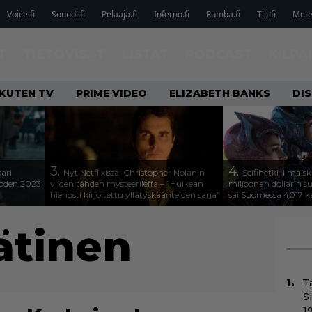
Voice.fi
Soundi.fi
Pelaaja.fi
Inferno.fi
Rumba.fi
Tilt.fi
Metel
T
TIETOVISAT
LISTAT
PODCAST
KILPA
KUTEN TV
PRIME VIDEO
ELIZABETH BANKS
DIS
3.
4.
kari
Nyt Netflixissä: Christopher Nolanin
Scifihetki: Ilmais
uoden 2023
viiden tähden mysteerileffa – ”Huikean
miljoonan dollarin s
hienosti kirjoitettu yllätyskäänteiden sarja”
sai Suomessa 4017 k
ätinen
T
S
1