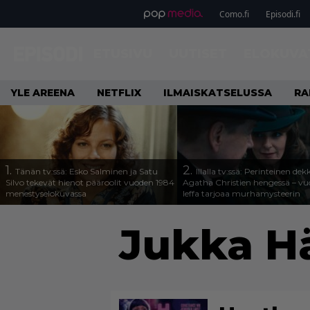
Como.fi
Episodi.fi
ETUSIVU
UUTISET
ELOKUVA
YLE AREENA
NETFLIX
ILMAISKATSELUSSA
RA
1.
2.
Tänän tv:ssä: Esko Salminen ja Satu
Illalla tv:ssä: Perinteinen dek
Silvo tekevät hienot pääroolit vuoden 1984
Agatha Christien hengessä – v
menestyselokuvassa
leffa tarjoaa murhamysteerin
Jukka H