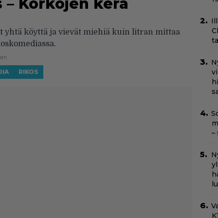
 – Korkojen kera
Il
C
t yhtä köyttä ja vievät miehiä kuin litran mittaa
t
koskomediassa.
nen
N
v
DIA
RIKOS
h
sa
Sc
m
–
Ny
y
h
l
Va
K1