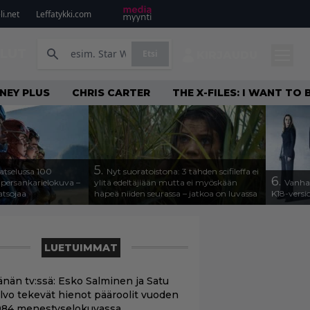
i.net
Leffatykki.com
ILUT
Etsi
KIRJAUDU
NEY PLUS
CHRIS CARTER
THE X-FILES: I WANT TO
5.
katselussa 100
Nyt suoratoistona: 3 tähden scifileffa ei
6.
upersankarielokuva –
ylitä edeltäjiään mutta ei myöskään
Vanhas
atsojaa
häpeä niiden seurassa – jatkoa on luvassa
K18-versio
LUETUIMMAT
änän tv:ssä: Esko Salminen ja Satu
ilvo tekevät hienot pääroolit vuoden
984 menestyselokuvassa