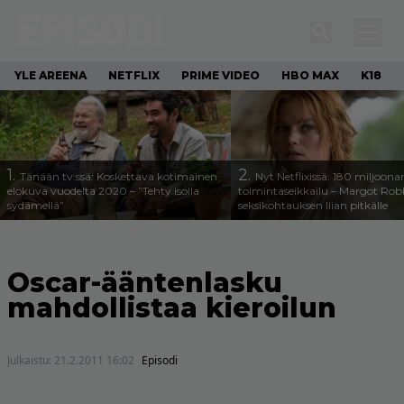
YLE AREENA
NETFLIX
PRIME VIDEO
HBO MAX
K18
1.
2.
Tänään tv:ssä: Koskettava kotimainen
Nyt Netflixissä: 180 miljoona
elokuva vuodelta 2020 – ”Tehty isolla
toimintaseikkailu – Margot Robb
sydämellä”
seksikohtauksen liian pitkälle
Oscar-ääntenlasku
mahdollistaa kieroilun
Julkaistu:
21.2.2011 16:02
Episodi