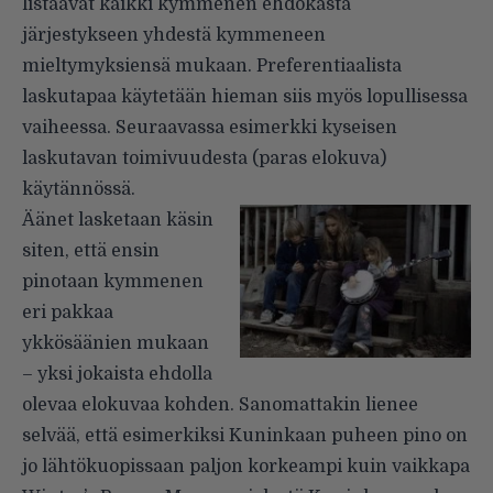
listaavat kaikki kymmenen ehdokasta
järjestykseen yhdestä kymmeneen
mieltymyksiensä mukaan. Preferentiaalista
laskutapaa käytetään hieman siis myös lopullisessa
vaiheessa. Seuraavassa esimerkki kyseisen
laskutavan toimivuudesta (paras elokuva)
käytännössä.
Äänet lasketaan käsin
siten, että ensin
pinotaan kymmenen
eri pakkaa
ykkösäänien mukaan
– yksi jokaista ehdolla
olevaa elokuvaa kohden. Sanomattakin lienee
selvää, että esimerkiksi Kuninkaan puheen pino on
jo lähtökuopissaan paljon korkeampi kuin vaikkapa