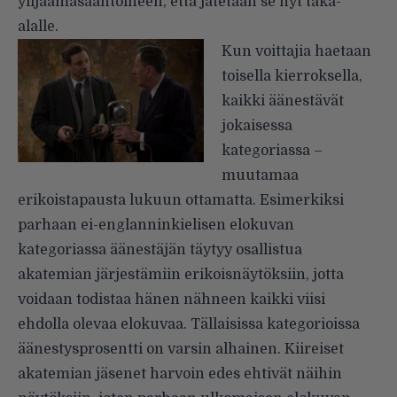
ylijäämäsääntöineen, että jätetään se nyt taka-
alalle.
Kun voittajia haetaan
toisella kierroksella,
kaikki äänestävät
jokaisessa
kategoriassa –
muutamaa
erikoistapausta lukuun ottamatta. Esimerkiksi
parhaan ei-englanninkielisen elokuvan
kategoriassa äänestäjän täytyy osallistua
akatemian järjestämiin erikoisnäytöksiin, jotta
voidaan todistaa hänen nähneen kaikki viisi
ehdolla olevaa elokuvaa. Tällaisissa kategorioissa
äänestysprosentti on varsin alhainen. Kiireiset
akatemian jäsenet harvoin edes ehtivät näihin