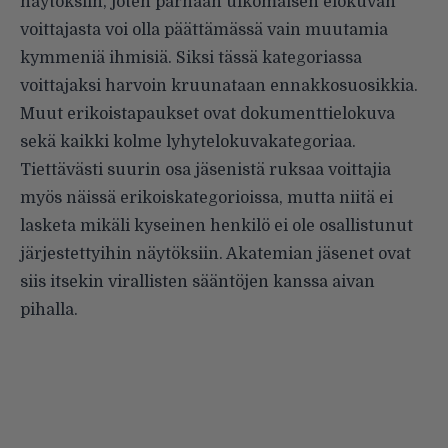
näytöksiin, joten parhaan ulkomaisen elokuvan
voittajasta voi olla päättämässä vain muutamia
kymmeniä ihmisiä. Siksi tässä kategoriassa
voittajaksi harvoin kruunataan ennakkosuosikkia.
Muut erikoistapaukset ovat dokumenttielokuva
sekä kaikki kolme lyhytelokuvakategoriaa.
Tiettävästi suurin osa jäsenistä ruksaa voittajia
myös näissä erikoiskategorioissa, mutta niitä ei
lasketa mikäli kyseinen henkilö ei ole osallistunut
järjestettyihin näytöksiin. Akatemian jäsenet ovat
siis itsekin virallisten sääntöjen kanssa aivan
pihalla.