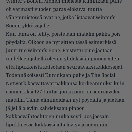
Winter’s Bonen. Monen mielestä Kuninkaan puhe
oli varmasti vuoden paras elokuva, mutta
vähemmistössä ovat ne, jotka listaavat Winter’s
Bonen ykkössijalle.
Kun tämä on tehty, poistetaan matalin pakka pois
pöydältä. Olkoon se nyt sitten tässä esimerkissä
juuri tuo Winter’s Bone. Poistettu pino jaetaan
uudelleen jäljellä oleviin yhdeksään pinoon siten,
että lipukkeista katsotaan seuraavaksi kakkossijat.
Todennäköisesti Kuninkaan puhe ja The Social
Network kasvattavat pakkansa korkeammiksi kuin
esimerkiksi 127 tuntia, jonka pino on seuraavaksi
matalin. Tämä eliminoidaan nyt pöydältä ja jaetaan
jäljellä oleviin kahdeksaan pinoon
kakkosvaihtoehtojen mukaisesti. Jos jossain
lipukkeessa kakkossijalta löytyy jo aiemmin