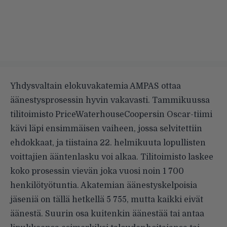
Yhdysvaltain elokuvakatemia AMPAS ottaa
äänestysprosessin hyvin vakavasti.
Tammikuussa
tilitoimisto PriceWaterhouseCoopersin Oscar-tiimi
kävi läpi ensimmäisen vaiheen, jossa selvitettiin
ehdokkaat, ja tiistaina 22. helmikuuta lopullisten
voittajien ääntenlasku voi alkaa. Tilitoimisto laskee
koko prosessin vievän joka vuosi noin 1 700
henkilötyötuntia. Akatemian äänestyskelpoisia
jäseniä on tällä hetkellä 5 755, mutta kaikki eivät
äänestä. Suurin osa kuitenkin äänestää tai antaa