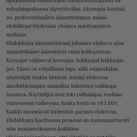
lipukkeensa esimerkiksi taloudenhoitajansa tai
sukulaispoikansa täytettäväksi. Akatemia käyttää
ns. preferentiaalista äänestystapaa, missä
ehdokkaat löydetään yleisten mieltymysten
mukaan.
Ehdokkaita äänestettäessä jokaisen elokuva-alan
ammattilaiset äänestävät omia kollegoitaan.
Kuvaajat valitsevat kuvaajia, leikkaajat leikkaajia
jne. Tämä on rehellinen tapa, sillä esimerkiksi
näyttelijät tuskin tietävät, minkä elokuvan
merkittävimpiin ansioihin lukeutuu vaikkapa
lavastus. Näyttelijät ovat toki ratkaisijan roolissa
viimeisessä vaiheessa, koska heitä on yli 1 200.
Kaikki äänestävät kuitenkin parasta elokuvaa.
Ehdokkaita haettaessa prosessi on matemaattisesti
niin monimutkainen kaikkine