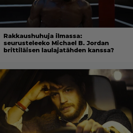
Rakkaushuhuja ilmassa:
seurusteleeko Michael B. Jordan
brittiläisen laulajatähden kanssa?