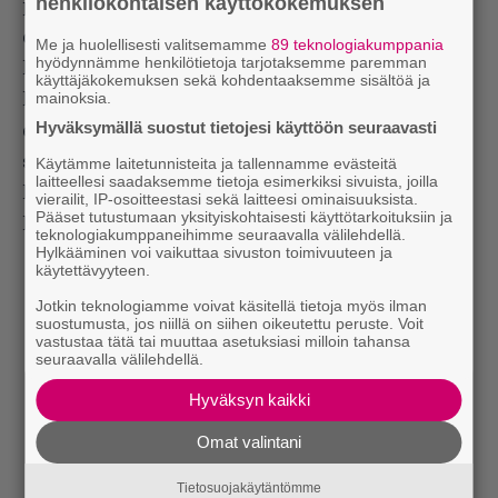
henkilökohtaisen käyttökokemuksen
puheen listallaan kymmeneksi – vaikka ei oikeasti
olisikaan tätä mieltä. Miksi hän edesauttaisi
Me ja huolellisesti valitsemamme
89 teknologiakumppania
hyödynnämme henkilötietoja tarjotaksemme paremman
kilpailijansa asemaa antamalla sille arvokkaan
käyttäjäkokemuksen sekä kohdentaaksemme sisältöä ja
mainoksia.
kakkosäänen? Arvioiden mukaan kymmenellä
Hyväksymällä suostut tietojesi käyttöön seuraavasti
ehdokkaalla voittaja selviää, kun kuusi tai
seitsemän pinoa on poistettu pöydältä,
Käytämme laitetunnisteita ja tallennamme evästeitä
laitteellesi saadaksemme tietoja esimerkiksi sivuista, joilla
kymmenennet tai yhdeksännet sijat eivät siis
vierailit, IP-osoitteestasi sekä laitteesi ominaisuuksista.
Pääset tutustumaan yksityiskohtaisesti käyttötarkoituksiin ja
koskaan edes ehdi jakoon. Sijoita kilpailijasi sinne.
teknologiakumppaneihimme seuraavalla välilehdellä.
Hylkääminen voi vaikuttaa sivuston toimivuuteen ja
käytettävyyteen.
Jotkin teknologiamme voivat käsitellä tietoja myös ilman
suostumusta, jos niillä on siihen oikeutettu peruste. Voit
vastustaa tätä tai muuttaa asetuksiasi milloin tahansa
seuraavalla välilehdellä.
Hyväksyn kaikki
Omat valintani
Tietosuojakäytäntömme