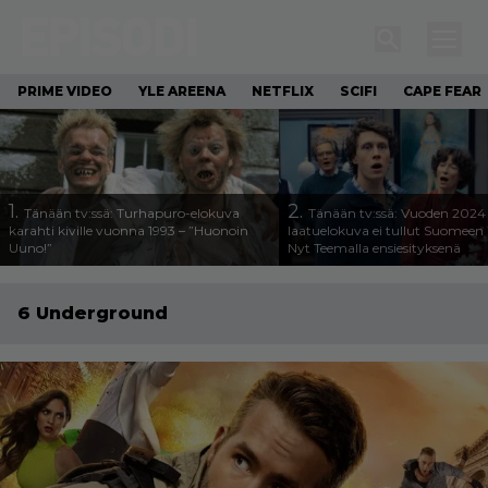
PRIME VIDEO
YLE AREENA
NETFLIX
SCIFI
CAPE FEAR
1.
2.
Tänään tv:ssä: Turhapuro-elokuva
Tänään tv:ssä: Vuoden 2024
karahti kiville vuonna 1993 – ”Huonoin
laatuelokuva ei tullut Suomeen 
Uuno!”
Nyt Teemalla ensiesityksenä
6 Underground