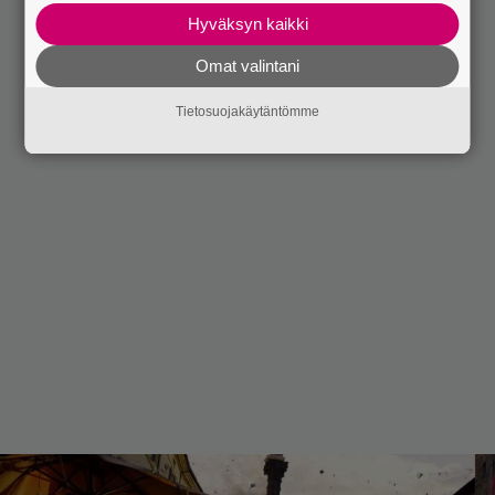
Hyväksyn kaikki
Omat valintani
Tietosuojakäytäntömme