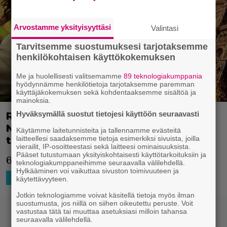
Arvostamme yksityisyyttäsi
Valintasi
Tarvitsemme suostumuksesi tarjotaksemme
henkilökohtaisen käyttökokemuksen
Me ja huolellisesti valitsemamme
89 teknologiakumppania
hyödynnämme henkilötietoja tarjotaksemme paremman
käyttäjäkokemuksen sekä kohdentaaksemme sisältöä ja
mainoksia.
Hyväksymällä suostut tietojesi käyttöön seuraavasti
Ryan Reynoldsin ja Michael Bayn
Netflix-toimintaleffa sai viimeisen
Käytämme laitetunnisteita ja tallennamme evästeitä
trailerinsa
laitteellesi saadaksemme tietoja esimerkiksi sivuista, joilla
vierailit, IP-osoitteestasi sekä laitteesi ominaisuuksista.
Pääset tutustumaan yksityiskohtaisesti käyttötarkoituksiin ja
6 Underground nähdään jo perjantaina!
teknologiakumppaneihimme seuraavalla välilehdellä.
Hylkääminen voi vaikuttaa sivuston toimivuuteen ja
9.12.2019 19:07
Niko Ikonen
HOLLYWOOD
käytettävyyteen.
Jotkin teknologiamme voivat käsitellä tietoja myös ilman
suostumusta, jos niillä on siihen oikeutettu peruste. Voit
vastustaa tätä tai muuttaa asetuksiasi milloin tahansa
seuraavalla välilehdellä.