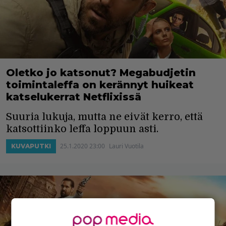
Oletko jo katsonut? Megabudjetin
toimintaleffa on kerännyt huikeat
katselukerrat Netflixissä
Suuria lukuja, mutta ne eivät kerro, että
katsottiinko leffa loppuun asti.
25.1.2020 23:00
Lauri Vuotila
KUVAPUTKI