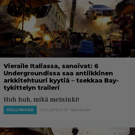
Vieraile Italiassa, sanoivat: 6
Undergroundissa saa antiikkinen
arkkitehtuuri kyytiä – tsekkaa Bay-
tykittelyn traileri
Huh huh, mikä meininki!
14.11.2019 21:47
Niko Ikonen
HOLLYWOOD