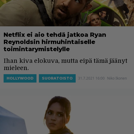
Netflix ei aio tehdä jatkoa Ryan
Reynoldsin hirmuhintaiselle
toimintarymistelylle
Ihan kiva elokuva, mutta eipä tämä jäänyt
mieleen.
31.7.2021 16:00
Niko Ikonen
HOLLYWOOD
SUORATOISTO