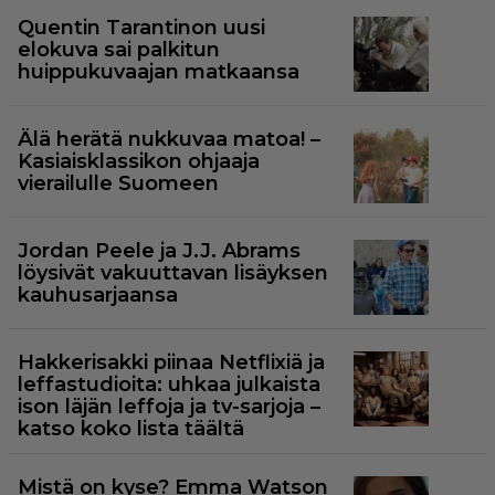
Quentin Tarantinon uusi
elokuva sai palkitun
huippukuvaajan matkaansa
Älä herätä nukkuvaa matoa! –
Kasiaisklassikon ohjaaja
vierailulle Suomeen
Jordan Peele ja J.J. Abrams
löysivät vakuuttavan lisäyksen
kauhusarjaansa
Hakkerisakki piinaa Netflixiä ja
leffastudioita: uhkaa julkaista
ison läjän leffoja ja tv-sarjoja –
katso koko lista täältä
Mistä on kyse? Emma Watson