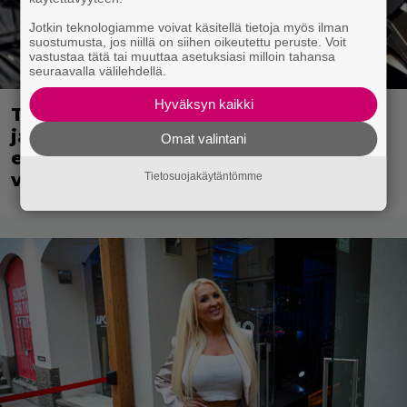
Jotkin teknologiamme voivat käsitellä tietoja myös ilman
suostumusta, jos niillä on siihen oikeutettu peruste. Voit
vastustaa tätä tai muuttaa asetuksiasi milloin tahansa
seuraavalla välilehdellä.
Hyväksyn kaikki
Tänään tv:ssä: Kotimaisen komedian
jatko-osa on parempi kuin
Omat valintani
ensimmäinen – Painavaa katsottavaa
vuodelta 2024
Tietosuojakäytäntömme