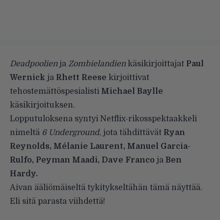
Deadpoolien
ja
Zombielandien
käsikirjoittajat
Paul
Wernick
ja
Rhett Reese
kirjoittivat
tehostemättöspesialisti
Michael Baylle
käsikirjoituksen.
Lopputuloksena syntyi Netflix-rikosspektaakkeli
nimeltä
6 Underground
, jota tähdittävät
Ryan
Reynolds, Mélanie Laurent, Manuel Garcia-
Rulfo, Peyman Maadi, Dave Franco
ja
Ben
Hardy.
Aivan ääliömäiseltä tykitykseltähän tämä näyttää.
Eli sitä parasta viihdettä!