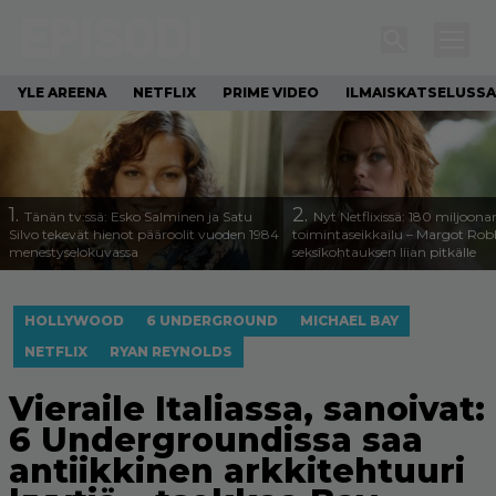
YLE AREENA
NETFLIX
PRIME VIDEO
ILMAISKATSELUSSA
1.
2.
Tänän tv:ssä: Esko Salminen ja Satu
Nyt Netflixissä: 180 miljoona
Silvo tekevät hienot pääroolit vuoden 1984
toimintaseikkailu – Margot Robb
menestyselokuvassa
seksikohtauksen liian pitkälle
HOLLYWOOD
6 UNDERGROUND
MICHAEL BAY
NETFLIX
RYAN REYNOLDS
Vieraile Italiassa, sanoivat:
6 Undergroundissa saa
antiikkinen arkkitehtuuri