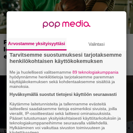
Päivällä tv:ssä: Taideteollisen
Arvostamme yksityisyyttäsi
Valintasi
lopputyöstä tuli Suomen Oscar-
Tarvitsemme suostumuksesi tarjotaksemme
ehdokas – myös 7 Jussi-ehdokkuutta
henkilökohtaisen käyttökokemuksen
Me ja huolellisesti valitsemamme
89 teknologiakumppania
hyödynnämme henkilötietoja tarjotaksemme paremman
käyttäjäkokemuksen sekä kohdentaaksemme sisältöä ja
mainoksia.
Hyväksymällä suostut tietojesi käyttöön seuraavasti
Käytämme laitetunnisteita ja tallennamme evästeitä
laitteellesi saadaksemme tietoja esimerkiksi sivuista, joilla
vierailit, IP-osoitteestasi sekä laitteesi ominaisuuksista.
Pääset tutustumaan yksityiskohtaisesti käyttötarkoituksiin ja
teknologiakumppaneihimme seuraavalla välilehdellä.
Hylkääminen voi vaikuttaa sivuston toimivuuteen ja
käytettävyyteen.