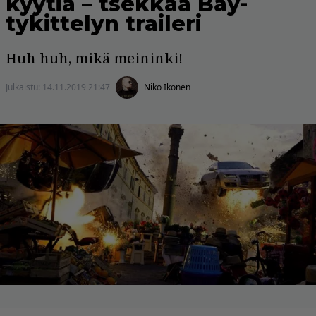
kyytiä – tsekkaa Bay-
tykittelyn traileri
Huh huh, mikä meininki!
Julkaistu:
14.11.2019 21:47
Niko Ikonen