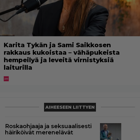
Karita Tykän ja Sami Saikkosen
rakkaus kukoistaa – vähäpukeista
hempeilyä ja leveitä virnistyksiä
laiturilla
AIHEESEEN LIITTYEN
Roskaohjaaja ja seksuaalisesti
häiriköivät merenelävät