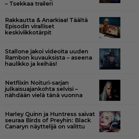
– Tsekkaa traileri
Rakkautta & Anarkiaa! Täältä
Episodin viralliset
keskiviikkotärpit
Stallone jakoi videoita uuden
Rambon kuvauksista – aseena
haulikko ja keihäs!
Netflixin Noituri-sarjan
julkaisuajankohta selvisi –
nähdään vielä tänä vuonna
Harley Quinn ja Huntress saivat
seuraa Birds of Preyhin: Black
Canaryn näyttelijä on valittu