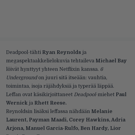
Deadpool-tähti
Ryan Reynolds
ja
megaspektaakkelielokuvia tehtaileva
Michael Bay
löivät hynttyyt yhteen Netflixin kanssa.
6
Underground
on juuri sitä itseään: vauhtia,
toimintaa, isoja räjähdyksiä ja typerää läppää.
Leffan ovat käsikirjoittaneet
Deadpool
-miehet
Paul
Wernick
ja
Rhett Reese.
Reynoldsin lisäksi leffassa nähdään
Melanie
Laurent, Payman Maadi, Corey Hawkins, Adria
Arjona, Manuel Garcia-Rulfo, Ben Hardy, Lior