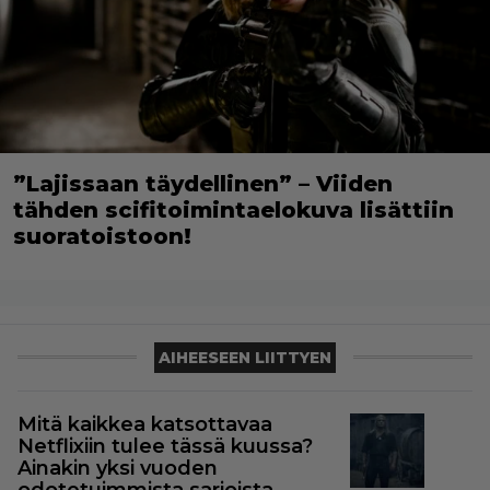
”Lajissaan täydellinen” – Viiden
tähden scifitoimintaelokuva lisättiin
suoratoistoon!
AIHEESEEN LIITTYEN
Mitä kaikkea katsottavaa
Netflixiin tulee tässä kuussa?
Ainakin yksi vuoden
odotetuimmista sarjoista –