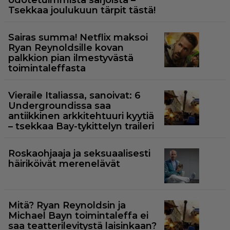
Tsekkaa joulukuun tärpit tästä!
Sairas summa! Netflix maksoi
Ryan Reynoldsille kovan
palkkion pian ilmestyvästä
toimintaleffasta
Vieraile Italiassa, sanoivat: 6
Undergroundissa saa
antiikkinen arkkitehtuuri kyytiä
– tsekkaa Bay-tykittelyn traileri
Roskaohjaaja ja seksuaalisesti
häiriköivät merenelävät
Mitä? Ryan Reynoldsin ja
Michael Bayn toimintaleffa ei
saa teatterilevitystä laisinkaan?