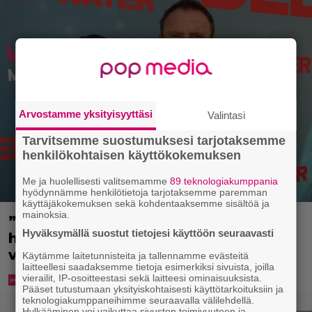
Arvostamme yksityisyyttäsi
Valintasi
Tarvitsemme suostumuksesi tarjotaksemme
henkilökohtaisen käyttökokemuksen
Me ja huolellisesti valitsemamme
89 teknologiakumppania
hyödynnämme henkilötietoja tarjotaksemme paremman
käyttäjäkokemuksen sekä kohdentaaksemme sisältöä ja
mainoksia.
”Nukuimme kaikki viisi samassa
Hyväksymällä suostut tietojesi käyttöön seuraavasti
huoneessa” – Renny Harlinin perhe
vietti unelmien kesän Suomessa
Käytämme laitetunnisteita ja tallennamme evästeitä
laitteellesi saadaksemme tietoja esimerkiksi sivuista, joilla
vierailit, IP-osoitteestasi sekä laitteesi ominaisuuksista.
Pääset tutustumaan yksityiskohtaisesti käyttötarkoituksiin ja
teknologiakumppaneihimme seuraavalla välilehdellä.
Hylkääminen voi vaikuttaa sivuston toimivuuteen ja