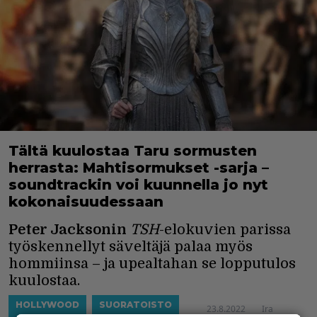
Tältä kuulostaa Taru sormusten
herrasta: Mahtisormukset -sarja –
soundtrackin voi kuunnella jo nyt
kokonaisuudessaan
Peter Jacksonin
TSH
-elokuvien parissa
työskennellyt säveltäjä palaa myös
hommiinsa – ja upealtahan se lopputulos
kuulostaa.
HOLLYWOOD
SUORATOISTO
23.8.2022
Ira