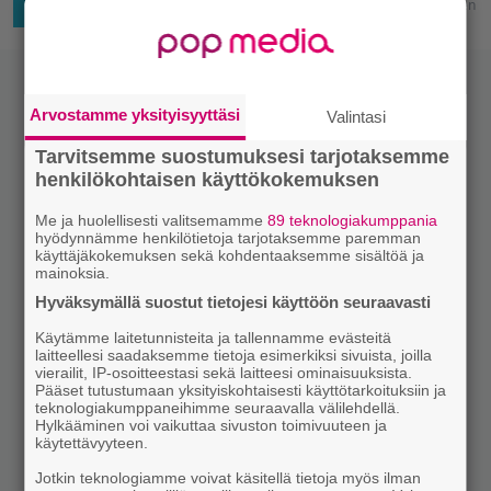
22:00
Hurskainen
TV-SARJAT
Arvostamme yksityisyyttäsi
Valintasi
Tarvitsemme suostumuksesi tarjotaksemme
henkilökohtaisen käyttökokemuksen
Me ja huolellisesti valitsemamme
89 teknologiakumppania
hyödynnämme henkilötietoja tarjotaksemme paremman
käyttäjäkokemuksen sekä kohdentaaksemme sisältöä ja
mainoksia.
Hyväksymällä suostut tietojesi käyttöön seuraavasti
Käytämme laitetunnisteita ja tallennamme evästeitä
laitteellesi saadaksemme tietoja esimerkiksi sivuista, joilla
vierailit, IP-osoitteestasi sekä laitteesi ominaisuuksista.
Pääset tutustumaan yksityiskohtaisesti käyttötarkoituksiin ja
teknologiakumppaneihimme seuraavalla välilehdellä.
Hylkääminen voi vaikuttaa sivuston toimivuuteen ja
käytettävyyteen.
Jotkin teknologiamme voivat käsitellä tietoja myös ilman