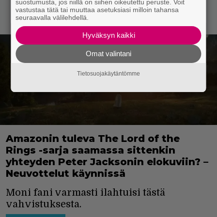
suostumusta, jos niillä on siihen oikeutettu peruste. Voit
vastustaa tätä tai muuttaa asetuksiasi milloin tahansa
seuraavalla välilehdellä.
Hyväksyn kaikki
Omat valintani
Tietosuojakäytäntömme
Amazonin tuleva The Lord of the
Rings -sarja saamassa sittenkin
yhteyden Peter Jacksonin elokuviin? –
Neuvottelut käynnissä
Moni fani varmasti ilahtuisi tästä
vahvistuksesta.