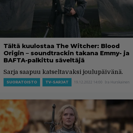
Tältä kuulostaa The Witcher: Blood
Origin – soundtrackin takana Emmy- ja
BAFTA-palkittu säveltäjä
Sarja saapuu katseltavaksi joulupäivänä.
19.12.2022 14:00
Ira Hurskainen
SUORATOISTO
TV-SARJAT