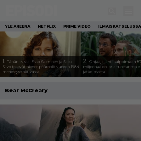
YLE AREENA
NETFLIX
PRIME VIDEO
ILMAISKATSELUSSA
1.
2.
Tänän tv:ssä: Esko Salminen ja Satu
Ohjaaja lähti kalppimaan 8
Silvo tekevät hienot pääroolit vuoden 1984
miljoonaa dollaria tuottaneen 
menestyselokuvassa
jatko-osasta
Bear McCreary