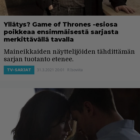
Yllätys? Game of Thrones -esiosa
poikkeaa ensimmäisestä sarjasta
merkittävällä tavalla
Maineikkaiden näyttelijöiden tähdittämän
sarjan tuotanto etenee.
31.3.2021 20:01
R Isoviita
TV-SARJAT