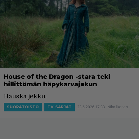
House of the Dragon -stara teki
hillittömän häpykarvajekun
Hauska jekku.
23.6.2026 17:33
Niko Ikonen
SUORATOISTO
TV-SARJAT