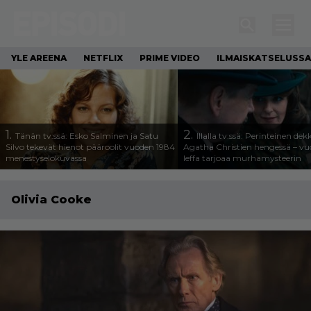
YLE AREENA
NETFLIX
PRIME VIDEO
ILMAISKATSELUSSA
1.
2.
Tänän tv:ssä: Esko Salminen ja Satu
Illalla tv:ssä: Perinteinen dek
Silvo tekevät hienot pääroolit vuoden 1984
Agatha Christien hengessä – v
menestyselokuvassa
leffa tarjoaa murhamysteerin
Olivia Cooke