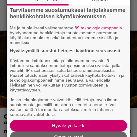
Tarvitsemme suostumuksesi tarjotaksemme
henkilökohtaisen käyttökokemuksen
Me ja huolellisesti valitsemamme
89 teknologiakumppania
hyödynnämme henkilötietoja tarjotaksemme paremman
käyttäjäkokemuksen sekä kohdentaaksemme sisältöä ja
mainoksia.
Hyväksymällä suostut tietojesi käyttöön seuraavasti
Käytämme laitetunnisteita ja tallennamme evästeitä
laitteellesi saadaksemme tietoja esimerkiksi sivuista, joilla
vierailit, IP-osoitteestasi sekä laitteesi ominaisuuksista.
Pääset tutustumaan yksityiskohtaisesti käyttötarkoituksiin ja
teknologiakumppaneihimme seuraavalla välilehdellä.
Hylkääminen voi vaikuttaa sivuston toimivuuteen ja
käytettävyyteen.
Jotkin teknologiamme voivat käsitellä tietoja myös ilman
suostumusta, jos niillä on siihen oikeutettu peruste. Voit
vastustaa tätä tai muuttaa asetuksiasi milloin tahansa
seuraavalla välilehdellä.
Game of Thrones -spinoffin tekijä:
“Halusimme sarjaan
Hyväksyn kaikki
monimuotoisuutta, jottei se olisi taas