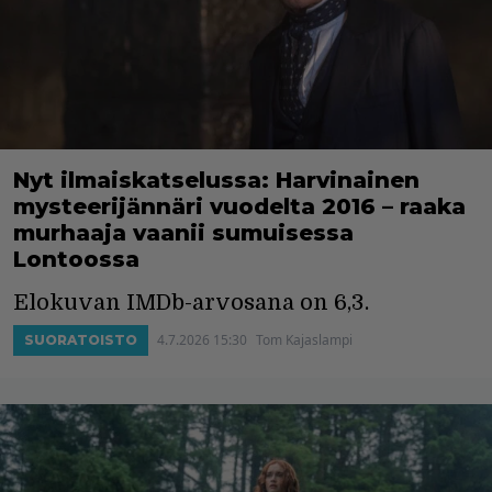
Nyt ilmaiskatselussa: Harvinainen
mysteerijännäri vuodelta 2016 – raaka
murhaaja vaanii sumuisessa
Lontoossa
Elokuvan IMDb-arvosana on 6,3.
4.7.2026 15:30
Tom Kajaslampi
SUORATOISTO