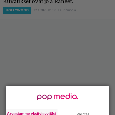
Kuvaukset ovat jo alkaneet.
22.1.2023 01:00
Lauri Vuotila
HOLLYWOOD
Arvostamme yksityisyyttäsi
Valintasi