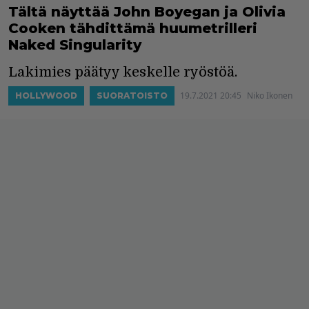
Tältä näyttää John Boyegan ja Olivia
Cooken tähdittämä huumetrilleri
Naked Singularity
Lakimies päätyy keskelle ryöstöä.
19.7.2021 20:45
Niko Ikonen
HOLLYWOOD
SUORATOISTO