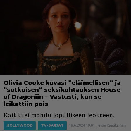
Olivia Cooke kuvasi ”eläimellisen” ja
”sotkuisen” seksikohtauksen House
of Dragoniin – Vastusti, kun se
leikattiin pois
Kaikki ei mahdu lopulliseen teokseen.
19.6.2024 19:01
Jesse Raatikainen
HOLLYWOOD
TV-SARJAT