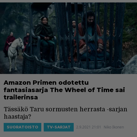
Amazon Primen odotettu
fantasiasarja The Wheel of Time sai
trailerinsa
Tässäkö Taru sormusten herrasta -sarjan
haastaja?
2.9.2021 21:01
Niko Ikonen
SUORATOISTO
TV-SARJAT