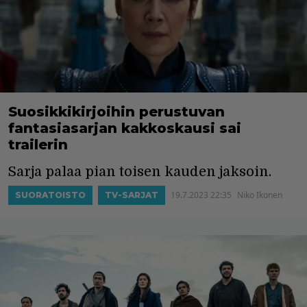
Suosikkikirjoihin perustuvan
fantasiasarjan kakkoskausi sai
trailerin
Sarja palaa pian toisen kauden jaksoin.
19.7.2023 22:35
Niko Ikonen
SUORATOISTO
TV-SARJAT