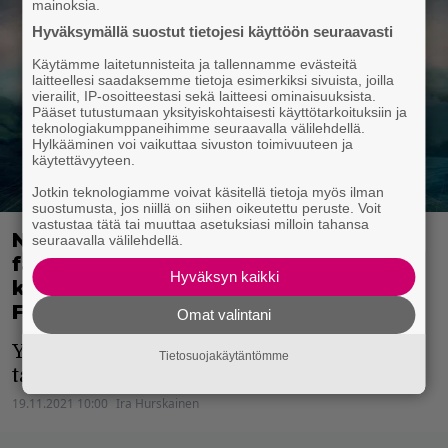
mainoksia.
Hyväksymällä suostut tietojesi käyttöön seuraavasti
Käytämme laitetunnisteita ja tallennamme evästeitä
laitteellesi saadaksemme tietoja esimerkiksi sivuista, joilla
vierailit, IP-osoitteestasi sekä laitteesi ominaisuuksista.
Pääset tutustumaan yksityiskohtaisesti käyttötarkoituksiin ja
teknologiakumppaneihimme seuraavalla välilehdellä.
Hylkääminen voi vaikuttaa sivuston toimivuuteen ja
käytettävyyteen.
Jotkin teknologiamme voivat käsitellä tietoja myös ilman
suostumusta, jos niillä on siihen oikeutettu peruste. Voit
vastustaa tätä tai muuttaa asetuksiasi milloin tahansa
Nyt Amazon Primessa: Odotettu
seuraavalla välilehdellä.
fantasiasarja The Wheel of Time
Hyväksyn kaikki
käynnistyy – mukana myös Peter
Franzén!
Omat valintani
Yltääkö uusi sarja
Game of Thronesin
Tietosuojakäytäntömme
tasolle?
19.11.2021 10:00
Ira Hurskainen