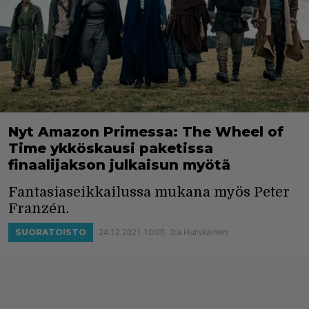
Nyt Amazon Primessa: The Wheel of
Time ykköskausi paketissa
finaalijakson julkaisun myötä
Fantasiaseikkailussa mukana myös Peter
Franzén.
24.12.2021 10:00
Ira Hurskainen
SUORATOISTO