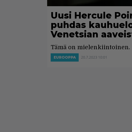
Uusi Hercule Poir
puhdas kauhuelok
Venetsian aaveis
Tämä on mielenkiintoinen.
20.7.2023 10:01
EUROOPPA