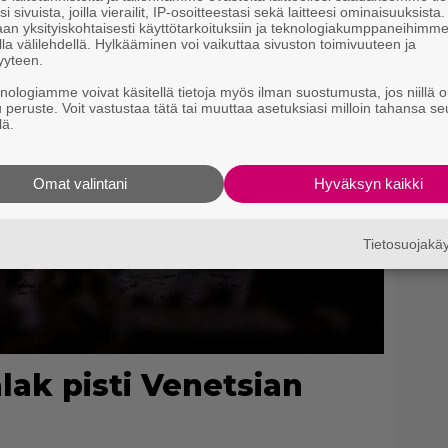
i sivuista, joilla vierailit, IP-osoitteestasi sekä laitteesi ominaisuuksista
an yksityiskohtaisesti käyttötarkoituksiin ja teknologiakumppaneihimm
la välilehdellä. Hylkääminen voi vaikuttaa sivuston toimivuuteen ja
yyteen.
knologiamme voivat käsitellä tietoja myös ilman suostumusta, jos niillä o
u peruste. Voit vastustaa tätä tai muuttaa asetuksiasi milloin tahansa se
lä.
Omat valintani
Hyväksyn kaikki
Tietosuojak
ak pisti Venetsian