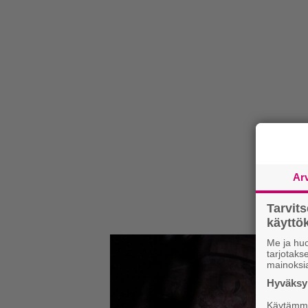
Ar
Tarvit
käytt
Me ja huo
tarjotak
mainoksi
Hyväksym
Käytämme 