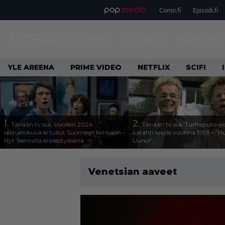
Como.fi
Episodi.fi
ETUSIVU
UUTISET
ELOKUVA
YLE AREENA
PRIME VIDEO
NETFLIX
SCIFI
1.
2.
Tänään tv:ssä: Vuoden 2024
Tänään tv:ssä: Turhapuro-e
laatuelokuva ei tullut Suomeen lainkaan –
karahti kiville vuonna 1993 – ”
Nyt Teemalla ensiesityksenä
Uuno!”
Venetsian aaveet