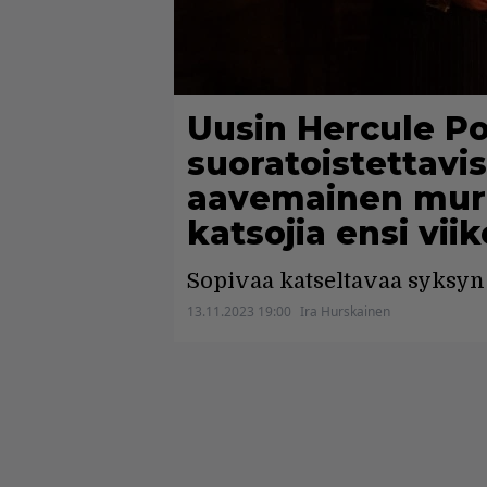
Uusin Hercule Po
suoratoistettavis
aavemainen mur
katsojia ensi viik
Sopivaa katseltavaa syksyn 
13.11.2023 19:00
Ira Hurskainen