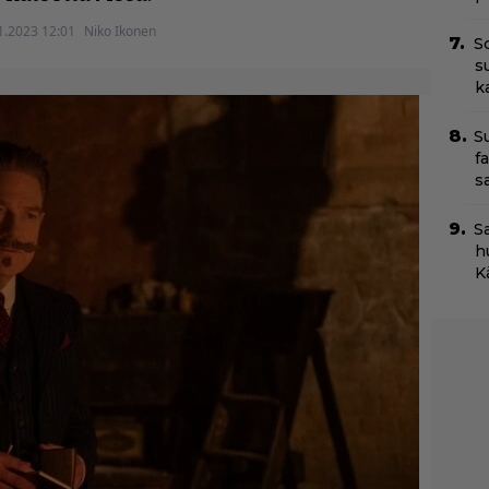
1.2023 12:01
Niko Ikonen
S
s
k
S
f
s
S
h
K