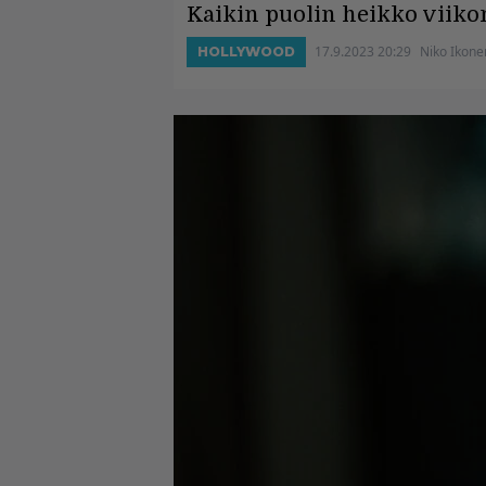
Kaikin puolin heikko viiko
17.9.2023 20:29
Niko Ikone
HOLLYWOOD