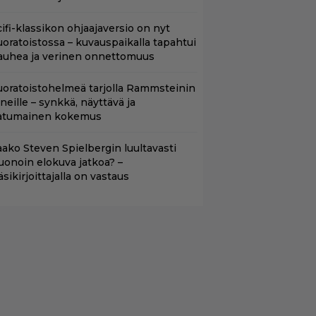
cifi-klassikon ohjaajaversio on nyt
uoratoistossa – kuvauspaikalla tapahtui
auhea ja verinen onnettomuus
uoratoistohelmeä tarjolla Rammsteinin
aneille – synkkä, näyttävä ja
atumainen kokemus
aako Steven Spielbergin luultavasti
uonoin elokuva jatkoa? –
äsikirjoittajalla on vastaus