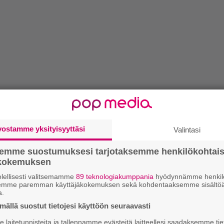
vostamme yksityisyyttäsi
Valintasi
semme suostumuksesi tarjotaksemme henkilökohtai
ökokemuksen
lellisesti valitsemamme
89 teknologiakumppania
hyödynnämme henkilö
semme paremman käyttäjäkokemuksen sekä kohdentaaksemme sisältöä
a.
ällä suostut tietojesi käyttöön seuraavasti
laitetunnisteita ja tallennamme evästeitä laitteellesi saadaksemme tie