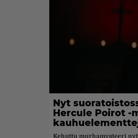
Nyt suoratoisto
Hercule Poirot 
kauhuelementte
Kehuttu murhamysteeri nyt 