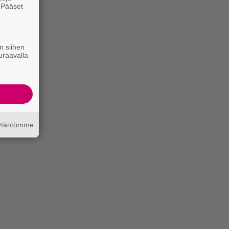
. Pääset
e
n siihen
uraavalla
äytäntömme