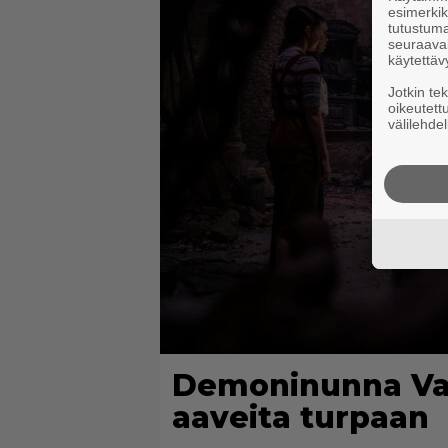
esimerkiks
tutustuma
seuraaval
käytettäv
Jotkin te
oikeutett
välilehdel
Demoninunna Val
aaveita turpaan