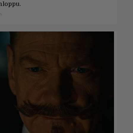
nloppu.
n