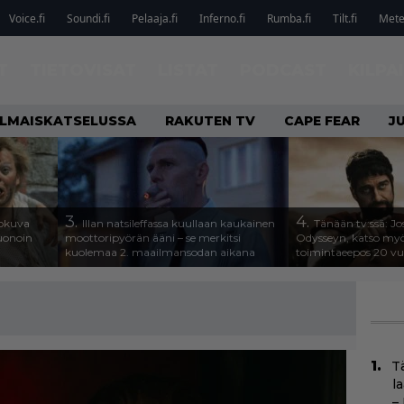
Voice.fi
Soundi.fi
Pelaaja.fi
Inferno.fi
Rumba.fi
Tilt.fi
Metel
T
TIETOVISAT
LISTAT
PODCAST
KILPA
ILMAISKATSELUSSA
RAKUTEN TV
CAPE FEAR
J
3.
4.
lokuva
Illan natsileffassa kuullaan kaukainen
Tänään tv:ssä: Jo
Huonoin
moottoripyörän ääni – se merkitsi
Odysseyn, katso my
kuolemaa 2. maailmansodan aikana
toimintaeepos 20 v
T
l
–