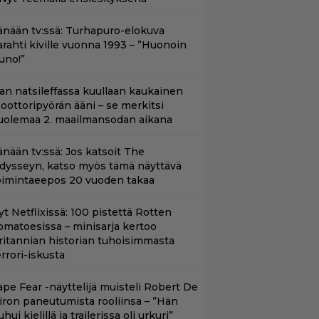
änään tv:ssä: Turhapuro-elokuva
arahti kiville vuonna 1993 – ”Huonoin
uno!”
llan natsileffassa kuullaan kaukainen
oottoripyörän ääni – se merkitsi
uolemaa 2. maailmansodan aikana
änään tv:ssä: Jos katsoit The
dysseyn, katso myös tämä näyttävä
oimintaeepos 20 vuoden takaa
yt Netflixissä: 100 pistettä Rotten
omatoesissa – minisarja kertoo
ritannian historian tuhoisimmasta
errori-iskusta
ape Fear -näyttelijä muisteli Robert De
iron paneutumista rooliinsa – ”Hän
hui kielillä ja trailerissa oli urkuri”