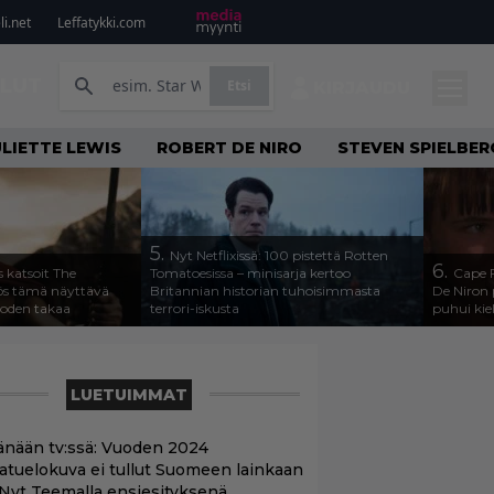
i.net
Leffatykki.com
ILUT
Etsi
KIRJAUDU
ULIETTE LEWIS
ROBERT DE NIRO
STEVEN SPIELBER
5.
Nyt Netflixissä: 100 pistettä Rotten
6.
s katsoit The
Tomatoesissa – minisarja kertoo
Cape F
ös tämä näyttävä
Britannian historian tuhoisimmasta
De Niron 
uoden takaa
terrori-iskusta
puhui kieli
LUETUIMMAT
änään tv:ssä: Vuoden 2024
aatuelokuva ei tullut Suomeen lainkaan
 Nyt Teemalla ensiesityksenä