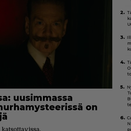
T
k
U
I
m
k
T
O
t
N
T
ssa: uusimmassa
B
-murhamysteerissä on
t
jä
C
N
katsottavissa.
pu