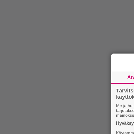
Ar
Tarvit
käytt
Me ja huo
tarjotak
mainoksi
Hyväksym
Käytämme 