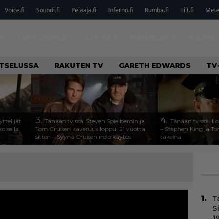
Voice.fi
Soundi.fi
Pelaaja.fi
Inferno.fi
Rumba.fi
Tilt.fi
Metel
T
TIETOVISAT
LISTAT
PODCAST
KILPA
ATSELUSSA
RAKUTEN TV
GARETH EDWARDS
TV
3.
4.
ttelijät
Tänään tv:ssä: Steven Spielbergin ja
Tänään tv:ssä: Lo
koisella
Tom Cruisen kaveruus loppui 21 vuotta
– Stephen King ja T
sitten – Syynä Cruisen nolo käytös
takeina
T
S
1