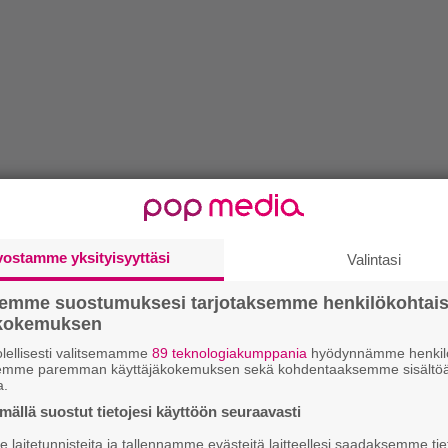
vostamme yksityisyyttäsi
Valintasi
semme suostumuksesi tarjotaksemme henkilökohtai
ökokemuksen
lellisesti valitsemamme
89 teknologiakumppania
hyödynnämme henkilö
semme paremman käyttäjäkokemuksen sekä kohdentaaksemme sisältöä
a.
ällä suostut tietojesi käyttöön seuraavasti
laitetunnisteita ja tallennamme evästeitä laitteellesi saadaksemme tie