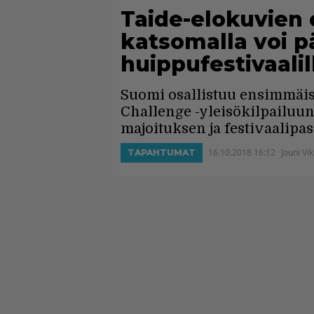
Taide-elokuvien 
katsomalla voi p
huippufestivaalil
Suomi osallistuu ensimmäi
Challenge -yleisökilpailuun,
majoituksen ja festivaalipa
16.10.2018 16:12
Jouni V
TAPAHTUMAT