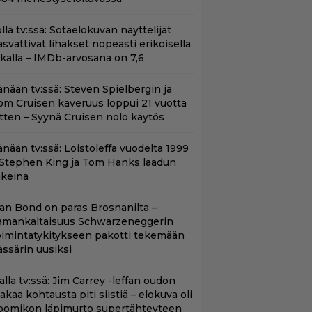
llä tv:ssä: Sotaelokuvan näyttelijät
asvattivat lihakset nopeasti erikoisella
ikalla – IMDb-arvosana on 7,6
änään tv:ssä: Steven Spielbergin ja
om Cruisen kaveruus loppui 21 vuotta
itten – Syynä Cruisen nolo käytös
änään tv:ssä: Loistoleffa vuodelta 1999
 Stephen King ja Tom Hanks laadun
akeina
llan Bond on paras Brosnanilta –
amankaltaisuus Schwarzeneggerin
oimintatykitykseen pakotti tekemään
ässärin uusiksi
lalla tv:ssä: Jim Carrey -leffan oudon
aakaa kohtausta piti siistiä – elokuva oli
oomikon läpimurto supertähteyteen