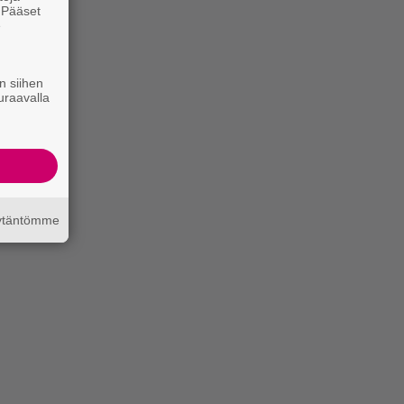
. Pääset
e
n siihen
uraavalla
äytäntömme