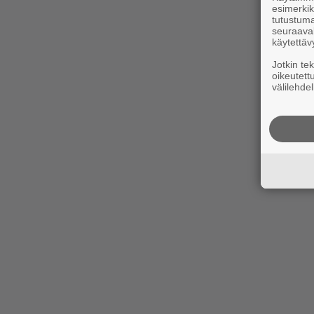
esimerkiks
tutustuma
seuraaval
käytettäv
Jotkin te
oikeutett
välilehdel