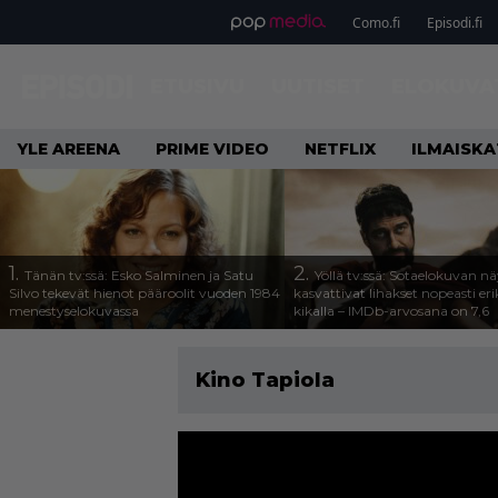
Como.fi
Episodi.fi
ETUSIVU
UUTISET
ELOKUVA
YLE AREENA
PRIME VIDEO
NETFLIX
ILMAISK
1.
2.
Tänän tv:ssä: Esko Salminen ja Satu
Yöllä tv:ssä: Sotaelokuvan näy
Silvo tekevät hienot pääroolit vuoden 1984
kasvattivat lihakset nopeasti eri
menestyselokuvassa
kikalla – IMDb-arvosana on 7,6
Kino Tapiola