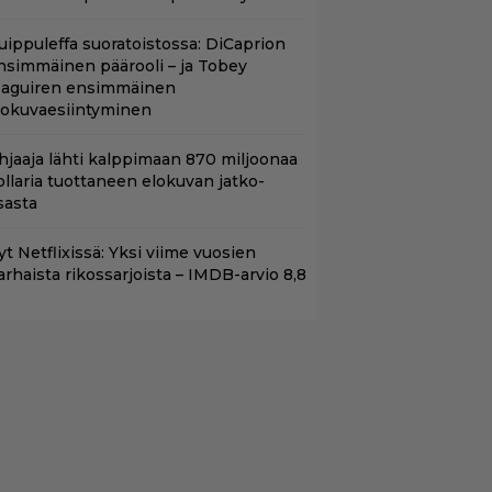
uippuleffa suoratoistossa: DiCaprion
nsimmäinen päärooli – ja Tobey
aguiren ensimmäinen
lokuvaesiintyminen
hjaaja lähti kalppimaan 870 miljoonaa
ollaria tuottaneen elokuvan jatko-
sasta
t Netflixissä: Yksi viime vuosien
arhaista rikossarjoista – IMDB-arvio 8,8