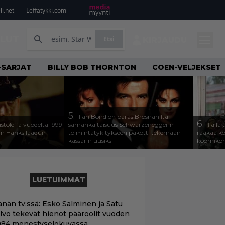
i.net
Leffatykki.com
ILUT
Etsi
KIRJAUDU
-SARJAT
BILLY BOB THORNTON
COEN-VELJEKSET
5.
Illan Bond on paras Brosnanilta –
6.
istoleffa vuodelta 1999
samankaltaisuus Schwarzeneggerin
Illall
om Hanks laadun
toimintatykitykseen pakotti tekemään
raakaa koh
kässärin uusiksi
koomikon
LUETUIMMAT
änän tv:ssä: Esko Salminen ja Satu
ilvo tekevät hienot pääroolit vuoden
984 menestyselokuvassa