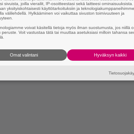
i sivuista, joilla vierailit, IP-osoitteestasi sekä laitteesi ominaisuuksista
an yksityiskohtaisesti käyttötarkoituksiin ja teknologiakumppaneihimm
la välilehdellä. Hylkääminen voi vaikuttaa sivuston toimivuuteen ja
yyteen.
knologiamme voivat käsitellä tietoja myös ilman suostumusta, jos niillä o
u peruste. Voit vastustaa tätä tai muuttaa asetuksiasi milloin tahansa se
lä.
Omat valintani
Hyväksyn kaikki
Tietosuojak