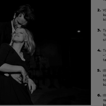
Yö
k
k
T
T
s
T
–
t
I
s
t
k
Il
r
k