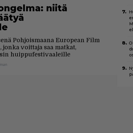
ongelma: niitä
H
äätyä
e
M
le
e
senä Pohjoismaana European Film
O
 jonka voittaja saa matkat,
d
ssin huippufestivaaleille
o
ikman
Ny
p