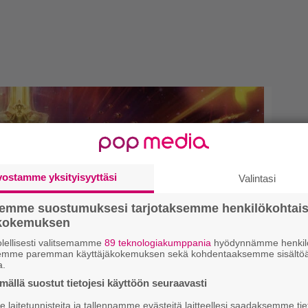
vostamme yksityisyyttäsi
Valintasi
semme suostumuksesi tarjotaksemme henkilökohtai
ökokemuksen
lellisesti valitsemamme
89 teknologiakumppania
hyödynnämme henkilö
semme paremman käyttäjäkokemuksen sekä kohdentaaksemme sisältöä
a.
ällä suostut tietojesi käyttöön seuraavasti
laitetunnisteita ja tallennamme evästeitä laitteellesi saadaksemme tie