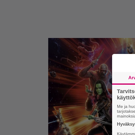
Ar
Tarvit
käytt
Me ja huo
tarjotak
mainoksi
Hyväksym
Käytämme 