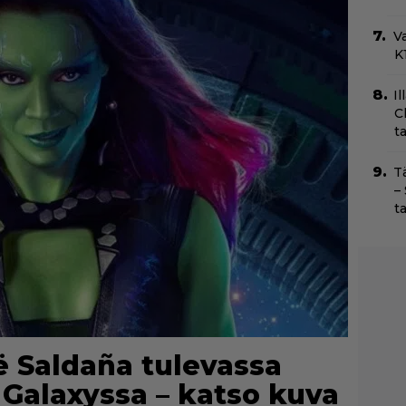
Va
K1
Il
C
t
T
–
t
ë Saldaña tulevassa
 Galaxyssa – katso kuva