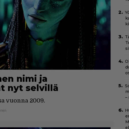
Yö
k
k
T
T
s
O
d
o
nen nimi ja
t nyt selvillä
Sc
m
–
ssa vuonna 2009.
H
inen
e
M
e