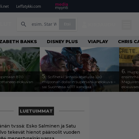
i.net
Leffatykki.com
ILUT
Etsi
KIRJAUDU
IZABETH BANKS
DISNEY PLUS
VIAPLAY
CHRIS C
6.
Huippu
5.
alppimaan 870
Scifihetki: Ilmaiskatselussa 100
ensimmäin
uottaneen elokuvan
miljoonan dollarin supersankarielokuva –
Maguiren
sai Suomessa 4017 katsojaa
elokuvae
LUETUIMMAT
änän tv:ssä: Esko Salminen ja Satu
ilvo tekevät hienot pääroolit vuoden
984 menestyselokuvassa