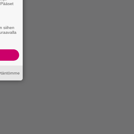
. Pääset
e
n siihen
uraavalla
äytäntömme