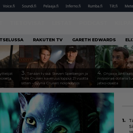
Voice.fi
Soundi.fi
Pelaaja.fi
Inferno.fi
Rumba.fi
Tilt.fi
Metel
T
TIETOVISAT
LISTAT
PODCAST
KILPA
ATSELUSSA
RAKUTEN TV
GARETH EDWARDS
EL
3.
4.
ttelijät
Tänään tv:ssä: Steven Spielbergin ja
Ohjaaja lähti k
koisella
Tom Cruisen kaveruus loppui 21 vuotta
miljoonaa dollaria t
sitten – Syynä Cruisen nolo käytös
jatko-osasta
T
S
1