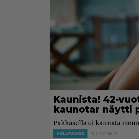
Kaunista! 42-vuo
kaunotar näytti 
Pakkasella ei kannata menn
19.1.2021 06:17
HOLLYWOOD