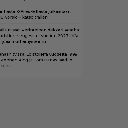
nhasta X-Files-leffasta julkaistaan
8-versio – katso traileri
lalla tv:ssä: Perinteinen dekkari Agatha
hristien hengessä – vuoden 2023 leffa
arjoaa murhamysteerin
änään tv:ssä: Loistoleffa vuodelta 1999
 Stephen King ja Tom Hanks laadun
akeina