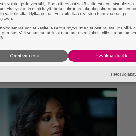
i sivuista, joilla vierailit, IP-osoitteestasi sekä laitteesi ominaisuuksista
an yksityiskohtaisesti käyttötarkoituksiin ja teknologiakumppaneihimm
la välilehdellä. Hylkääminen voi vaikuttaa sivuston toimivuuteen ja
yyteen.
ti tulevan Marvel-
knologiamme voivat käsitellä tietoja myös ilman suostumusta, jos niillä o
u peruste. Voit vastustaa tätä tai muuttaa asetuksiasi milloin tahansa se
non käynnistyneen –
lä.
yy toukokuussa 2023
Omat valintani
Hyväksyn kaikki
gian päätös!
n
Tietosuojak