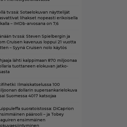
llä tv:ssä: Sotaelokuvan näyttelijät
asvattivat lihakset nopeasti erikoisella
ikalla – IMDb-arvosana on 7,6
änään tv:ssä: Steven Spielbergin ja
om Cruisen kaveruus loppui 21 vuotta
itten – Syynä Cruisen nolo käytös
hjaaja lähti kalppimaan 870 miljoonaa
ollaria tuottaneen elokuvan jatko-
sasta
ifihetki: Ilmaiskatselussa 100
iljoonan dollarin supersankarielokuva
 sai Suomessa 4017 katsojaa
uippuleffa suoratoistossa: DiCaprion
nsimmäinen päärooli – ja Tobey
aguiren ensimmäinen
lokuvaesiintyminen