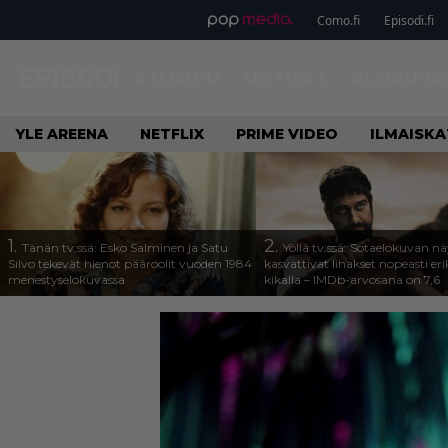
Como.fi
Episodi.fi
ETUSIVU
UUTISET
ELOKUVA
YLE AREENA
NETFLIX
PRIME VIDEO
ILMAISK
1.
2.
Tänän tv:ssä: Esko Salminen ja Satu
Yöllä tv:ssä: Sotaelokuvan näy
Silvo tekevät hienot pääroolit vuoden 1984
kasvattivat lihakset nopeasti eri
menestyselokuvassa
kikalla – IMDb-arvosana on 7,6