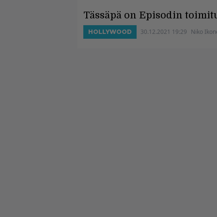
Tässäpä on Episodin toimit
30.12.2021 19:29
Niko Ikon
HOLLYWOOD