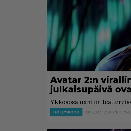
Avatar 2:n viralli
julkaisupäivä ova
Ykkösosa nähtiin teatterei
28.4.2022 12:30
Ira Hurska
HOLLYWOOD