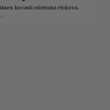
uksen kovasti odottama elokuva.
en