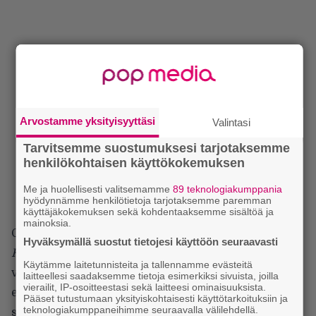
Arvostamme yksityisyyttäsi
Valintasi
Tarvitsemme suostumuksesi tarjotaksemme
henkilökohtaisen käyttökokemuksen
Me ja huolellisesti valitsemamme
89 teknologiakumppania
hyödynnämme henkilötietoja tarjotaksemme paremman
käyttäjäkokemuksen sekä kohdentaaksemme sisältöä ja
mainoksia.
Ohjaaja
Brad Peyton
(
San Andreas
,
Kissat ja koirat –
Hyväksymällä suostut tietojesi käyttöön seuraavasti
Katti Katalan kosto
) on jollain tapaa onnistunut
Käytämme laitetunnisteita ja tallennamme evästeitä
varastamaan näyttelijöidensä sielut, taidot sekä
laitteellesi saadaksemme tietoja esimerkiksi sivuista, joilla
vierailit, IP-osoitteestasi sekä laitteesi ominaisuuksista.
elämänhalun ja uhrannut ne verisessä rituaalissa
Pääset tutustumaan yksityiskohtaisesti käyttötarkoituksiin ja
teknologiakumppaneihimme seuraavalla välilehdellä.
saatanalle, joka on manifestoitunut paikalle