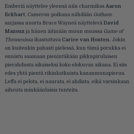
Emberiä näyttelee yleensä niin charmikas
Aaron
Eckhart
, Cameron-poikana nähdään
Gotham
-
sarjassa nuorta Bruce Wayneä näyttelevä
David
Mazouz
ja hänen äitinään muun muassa
Game of
Thronesissa
ihastuttava
Carice van Houten
. Jokin
on kuitenkin pahasti pielessä, kun tämä porukka ei
onnistu saamaan pienintäkään pikkupirulaisen
pierahdusta aikaiseksi koko elokuvan aikana. Ei siis
edes yhtä pientä rikinkatkuista kananmunapierua.
Leffa ei pelota, ei naurata, ei ahdista, eikä varsinkaan
aiheuta minkäänlaisia tunteita.