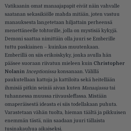
Vatikaanin omat manaajapapit eivät näin vahvalle
saatanan sekasikiölle mahda mitään, joten vastuu
manauksesta langetetaan hiljattain perheensä
menettäneelle tohtorille, jolla on mystisiä kykyjä.
Demoni saattaa nimittäin olla juuri se Emberille
tuttu paskiainen – kuinkas muutenkaan.
Emberillä on siis erikoiskyky, jonka avulla hän
pääsee suoraan riivatun mieleen kuin
Christopher
Nolanin
Inceptionissa
konsanaan. Välillä
paukutellaan kattoja ja kattiloita sekä heitellään
ihmisiä pitkin seiniä aivan kuten
Manaajassa
tai
tuhannessa muussa riivausleffassa. Mistään
omaperäisestä ideasta ei siis todellakaan puhuta.
Varastetaan vähän tuolta, hieman täältä ja pikkuisen
enemmän tästä, niin saadaan juuri tällaista
tusinakauhua aikaiseksi.