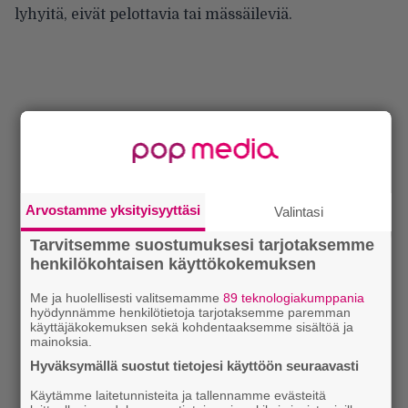
lyhyitä, eivät pelottavia tai mässäileviä.
Arvostamme yksityisyyttäsi
Valintasi
Tarvitsemme suostumuksesi tarjotaksemme
henkilökohtaisen käyttökokemuksen
Me ja huolellisesti valitsemamme
89 teknologiakumppania
hyödynnämme henkilötietoja tarjotaksemme paremman
käyttäjäkokemuksen sekä kohdentaaksemme sisältöä ja
mainoksia.
Hyväksymällä suostut tietojesi käyttöön seuraavasti
Käytämme laitetunnisteita ja tallennamme evästeitä