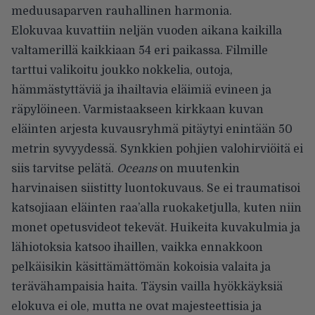
meduusaparven rauhallinen harmonia.
Elokuvaa kuvattiin neljän vuoden aikana kaikilla
valtamerillä kaikkiaan 54 eri paikassa. Filmille
tarttui valikoitu joukko nokkelia, outoja,
hämmästyttäviä ja ihailtavia eläimiä evineen ja
räpylöineen. Varmistaakseen kirkkaan kuvan
eläinten arjesta kuvausryhmä pitäytyi enintään 50
metrin syvyydessä. Synkkien pohjien valohirviöitä ei
siis tarvitse pelätä.
Oceans
on muutenkin
harvinaisen siistitty luontokuvaus. Se ei traumatisoi
katsojiaan eläinten raa’alla ruokaketjulla, kuten niin
monet opetusvideot tekevät. Huikeita kuvakulmia ja
lähiotoksia katsoo ihaillen, vaikka ennakkoon
pelkäisikin käsittämättömän kokoisia valaita ja
terävähampaisia haita. Täysin vailla hyökkäyksiä
elokuva ei ole, mutta ne ovat majesteettisia ja