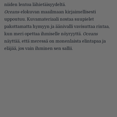
niiden lentoa lähietäisyydeltä.
Oceans
-elokuvan maailmaan kirjaimellisesti
uppoutuu. Kuvamateriaali nostaa suupielet
pakottamatta hymyyn ja äänivalli vavisuttaa rintaa,
kun meri opettaa ihmiselle nöyryyttä.
Oceans
näyttää, että meressä on monenlaista elintapaa ja
eläjää, jos vain ihminen sen sallii.