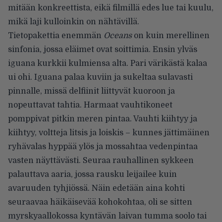
mitään konkreettista, eikä filmillä edes lue tai kuulu,
mikä laji kulloinkin on nähtävillä.
Tietopakettia enemmän
Oceans
on kuin merellinen
sinfonia, jossa eläimet ovat soittimia. Ensin ylväs
iguana kurkkii kulmiensa alta. Pari värikästä kalaa
ui ohi. Iguana palaa kuviin ja sukeltaa sulavasti
pinnalle, missä delfiinit liittyvät kuoroon ja
nopeuttavat tahtia. Harmaat vauhtikoneet
pomppivat pitkin meren pintaa. Vauhti kiihtyy ja
kiihtyy, voltteja litsis ja loiskis – kunnes jättimäinen
ryhävalas hyppää ylös ja mossahtaa vedenpintaa
vasten näyttävästi. Seuraa rauhallinen sykkeen
palauttava aaria, jossa rausku leijailee kuin
avaruuden tyhjiössä. Näin edetään aina kohti
seuraavaa häikäisevää kohokohtaa, oli se sitten
myrskyaallokossa kyntävän laivan tumma soolo tai