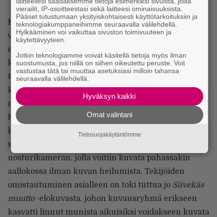
laitteellesi saadaksemme tietoja esimerkiksi sivuista, joilla
vierailit, IP-osoitteestasi sekä laitteesi ominaisuuksista.
Pääset tutustumaan yksityiskohtaisesti käyttötarkoituksiin ja
Kuvamateriaalin hätkähdyttävyys rantaan
teknologiakumppaneihimme seuraavalla välilehdellä.
Hylkääminen voi vaikuttaa sivuston toimivuuteen ja
vyöryvien aaltojen päällä ja kosketusetäisyydellä
käytettävyyteen.
eläimistä on niin hienoa, että tietokonegrafiikan
Jotkin teknologiamme voivat käsitellä tietoja myös ilman
käyttöä epäilee väistämättä. Olemmehan me
suostumusta, jos niillä on siihen oikeutettu peruste. Voit
vastustaa tätä tai muuttaa asetuksiasi milloin tahansa
tottuneet laiskoihin tekijöihin, jotka tuputtavat
seuraavalla välilehdellä.
kolmiulotteista tietokonemallinnusta unohtaen,
Hyväksyn kaikki
mitä kaksiulotteisella kameralla saa aikaan.
Omat valintani
Kuvausryhmä kehitti elokuvaa varten
kameratorpedoja, joita hinattiin veneen perässä,
Tietosuojakäytäntömme
sekä matemaattisesti horisontin korjaavan
nosturikameran, jolla voitiin kuvata pahassakin
aallokossa ilman kuvan heilumista. Tekijöiden
omistautuminen asialleen on toki tuttua jo
Siivekäs
muutto
-elokuvasta, johon kuvausryhmä erikseen
kasvatti linnut munista aikuisiksi voidakseen kuvata