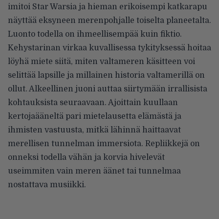
imitoi Star Warsia ja hieman erikoisempi katkarapu
näyttää eksyneen merenpohjalle toiselta planeetalta.
Luonto todella on ihmeellisempää kuin fiktio.
Kehystarinan virkaa kuvallisessa tykityksessä hoitaa
löyhä miete siitä, miten valtameren käsitteen voi
selittää lapsille ja millainen historia valtamerillä on
ollut. Alkeellinen juoni auttaa siirtymään irrallisista
kohtauksista seuraavaan. Ajoittain kuullaan
kertojaääneltä pari mietelausetta elämästä ja
ihmisten vastuusta, mitkä lähinnä haittaavat
merellisen tunnelman immersiota. Repliikkejä on
onneksi todella vähän ja korvia hivelevät
useimmiten vain meren äänet tai tunnelmaa
nostattava musiikki.