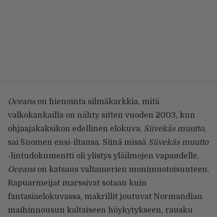
Oceans
on hienointa silmäkarkkia, mitä
valkokankailla on nähty sitten vuoden 2003, kun
ohjaajakaksikon edellinen elokuva,
Siivekäs muutto
,
sai Suomen ensi-iltansa. Siinä missä
Siivekäs muutto
-lintudokumentti oli ylistys yläilmojen vapaudelle,
Oceans
on katsaus valtamerien monimuotoisuuteen.
Rapuarmeijat marssivat sotaan kuin
fantasiaelokuvassa, makrillit joutuvat Normandian
maihinnousun kaltaiseen höykytykseen, rausku