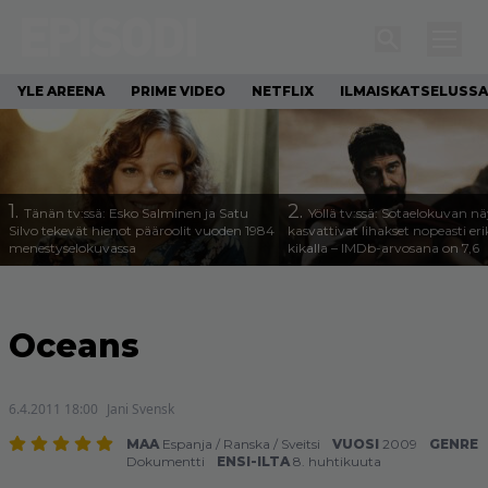
YLE AREENA
PRIME VIDEO
NETFLIX
ILMAISKATSELUSSA
1.
2.
Tänän tv:ssä: Esko Salminen ja Satu
Yöllä tv:ssä: Sotaelokuvan näy
Silvo tekevät hienot pääroolit vuoden 1984
kasvattivat lihakset nopeasti eri
menestyselokuvassa
kikalla – IMDb-arvosana on 7,6
Oceans
6.4.2011 18:00
Jani Svensk
MAA
Espanja
/
Ranska
/
Sveitsi
VUOSI
2009
GENRE
Dokumentti
ENSI-ILTA
8. huhtikuuta