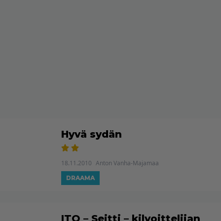
Hyvä sydän
18.11.2010
Anton Vanha-Majamaa
DRAAMA
ITO – Seitti – kilvoittelijan