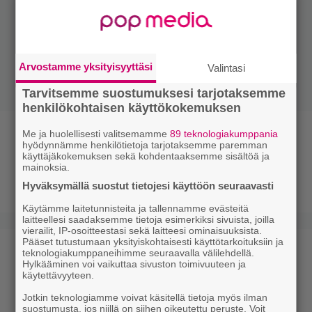
Arvostamme yksityisyyttäsi
Valintasi
Tarvitsemme suostumuksesi tarjotaksemme
henkilökohtaisen käyttökokemuksen
Ruotsalainen avioliitto
Me ja huolellisesti valitsemamme
89 teknologiakumppania
hyödynnämme henkilötietoja tarjotaksemme paremman
käyttäjäkokemuksen sekä kohdentaaksemme sisältöä ja
mainoksia.
29.10.2010
Episodi
Hyväksymällä suostut tietojesi käyttöön seuraavasti
DRAAMA
Käytämme laitetunnisteita ja tallennamme evästeitä
laitteellesi saadaksemme tietoja esimerkiksi sivuista, joilla
vierailit, IP-osoitteestasi sekä laitteesi ominaisuuksista.
Pääset tutustumaan yksityiskohtaisesti käyttötarkoituksiin ja
Rakkautta italialaisittain
teknologiakumppaneihimme seuraavalla välilehdellä.
Hylkääminen voi vaikuttaa sivuston toimivuuteen ja
käytettävyyteen.
14.10.2010
Jussi Huhtala
Jotkin teknologiamme voivat käsitellä tietoja myös ilman
suostumusta, jos niillä on siihen oikeutettu peruste. Voit