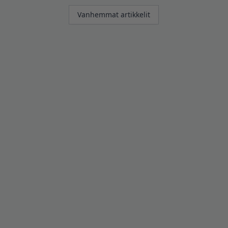
Artikkelien
Vanhemmat artikkelit
selaus