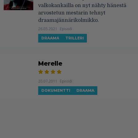
valkokankailla on nyt nähty hänestä
arvostetun mestarin tehnyt
draamajännärikolmikko.
26.05.2021
Episodi
DRAAMA
TRILLERI
Merelle
20.07.2011
Episodi
DOKUMENTTI
DRAAMA