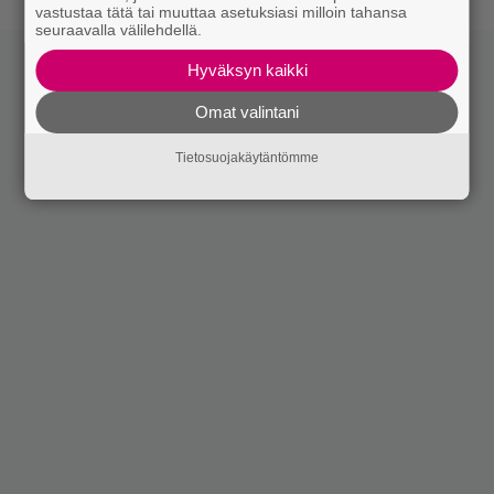
DRAAMA
vastustaa tätä tai muuttaa asetuksiasi milloin tahansa
seuraavalla välilehdellä.
Hyväksyn kaikki
Omat valintani
Tietosuojakäytäntömme