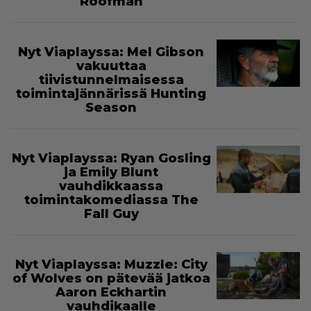
Roofman
Nyt Viaplayssa: Mel Gibson
vakuuttaa
tiivistunnelmaisessa
toimintajännärissä Hunting
Season
Nyt Viaplayssa: Ryan Gosling
ja Emily Blunt
vauhdikkaassa
toimintakomediassa The
Fall Guy
Nyt Viaplayssa: Muzzle: City
of Wolves on pätevää jatkoa
Aaron Eckhartin
vauhdikaalle