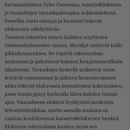
karismaattisena Tyler Owensina, somejulkkiksena
ja tunnettujen tornadojahtaajien nokkamiehenä.
Powellin rento energia ja huumori tekevät
elokuvasta viihdyttävän.
Twisters
rakentuu ennen kaikkea näyttävien
toimintakohtausten varaan. Myrskyt vyöryvät halki
pikkukaupunkien. Ne repivät rakennuksia
mukaansa ja pakottavat hahmot hengenvaarallisiin
tilanteisiin. Tornadojen keskelle syöksyvät autot,
lentävät romumassat ja jatkuva luonnonvoimien
uhka tekevät elokuvasta intensiivisen kokemuksen,
jossa tempo pysyy korkealla lähes kahden tunnin
ajan. Visuaalisesti elokuva hyödyntää modernia
tehostetekniikkaa, mutta samalla mukana on
vanhan koulukunnan katastrofielokuvien henkeä.
Elokuvan vahvuuksiin kuuluu myös sen