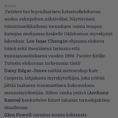
Mainos
Twisters
tuo legendaarisen katastrofielokuvan
uuden sukupolven nähtäväksi. Näyttävässä
toimintaseikkailussa tornadojen voima tempaa
katsojan mukaansa keskelle Oklahoman myrskyisiä
lakeuksia.
Lee Isaac Chungin
ohjaama elokuva
toimii sekä itsenäisenä tarinana että
kunnianosoituksena vuoden 1996
Twister
-hitille.
Tutustu elokuvaan tarkemmin tästä!
Daisy Edgar-Jones
esittää meteorologi Kate
Cooperia, lahjakasta myrskytutkijaa, joka yrittää
jättää taakseen traumaattisen kokemuksen
menneisyydestään. Sitten vanha ystävä (
Anthony
Ramos)
houkuttelee hänet takaisin tornadojahtien
maailmaan.
Glen Powell
varastaa monta kohtausta