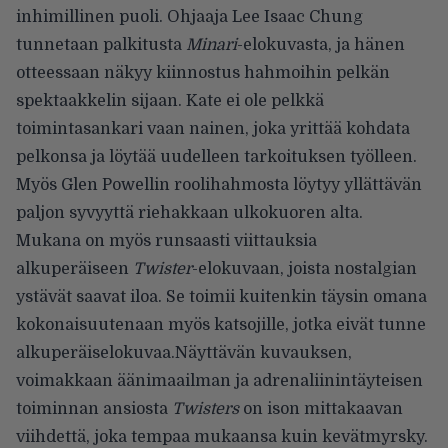
inhimillinen puoli. Ohjaaja Lee Isaac Chung
tunnetaan palkitusta
Minari
-elokuvasta, ja hänen
otteessaan näkyy kiinnostus hahmoihin pelkän
spektaakkelin sijaan. Kate ei ole pelkkä
toimintasankari vaan nainen, joka yrittää kohdata
pelkonsa ja löytää uudelleen tarkoituksen työlleen.
Myös Glen Powellin roolihahmosta löytyy yllättävän
paljon syvyyttä riehakkaan ulkokuoren alta.
Mukana on myös runsaasti viittauksia
alkuperäiseen
Twister
-elokuvaan, joista nostalgian
ystävät saavat iloa. Se toimii kuitenkin täysin omana
kokonaisuutenaan myös katsojille, jotka eivät tunne
alkuperäiselokuvaa.Näyttävän kuvauksen,
voimakkaan äänimaailman ja adrenaliinintäyteisen
toiminnan ansiosta
Twisters
on ison mittakaavan
viihdettä, joka tempaa mukaansa kuin kevätmyrsky.