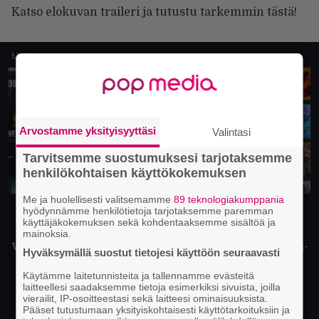
Katso elokuvan traileri ja tutustu tarkemmin tästä!
Mainos
Arvostamme yksityisyyttäsi
Valintasi
Tarvitsemme suostumuksesi tarjotaksemme
henkilökohtaisen käyttökokemuksen
Me ja huolellisesti valitsemamme
89 teknologiakumppania
Kaipaatko hyvää fiilistä, voimaa,
hyödynnämme henkilötietoja tarjotaksemme paremman
käyttäjäkokemuksen sekä kohdentaaksemme sisältöä ja
jännitystä tai rakkautta?
mainoksia.
We’ve got it – Viaplayssa on valtavasti viihdettä: Hollywood-
Hyväksymällä suostut tietojesi käyttöön seuraavasti
elokuvia, kansainvälisiä huippusarjoja, dokumentteja,
kotimaista sisältöä, lastenohjelmia ja pohjoismaisia
Käytämme laitetunnisteita ja tallennamme evästeitä
laitteellesi saadaksemme tietoja esimerkiksi sivuista, joilla
suosikkisarjoja.
vierailit, IP-osoitteestasi sekä laitteesi ominaisuuksista.
Pääset tutustumaan yksityiskohtaisesti käyttötarkoituksiin ja