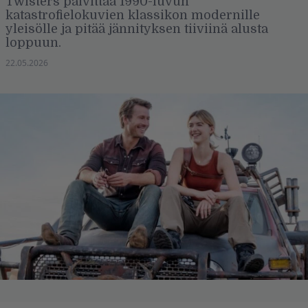
Twisters päivittää 1990-luvun
katastrofielokuvien klassikon modernille
yleisölle ja pitää jännityksen tiiviinä alusta
loppuun.
22.05.2026