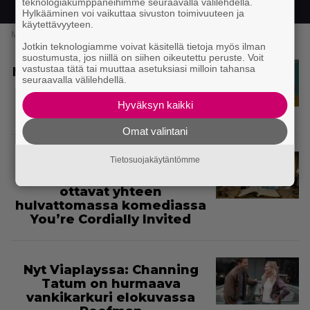
Tutustu
teknologiakumppaneihimme seuraavalla välilehdellä.
Hylkääminen voi vaikuttaa sivuston toimivuuteen ja
käytettävyyteen.
Mainos
Jotkin teknologiamme voivat käsitellä tietoja myös ilman
suostumusta, jos niillä on siihen oikeutettu peruste. Voit
vastustaa tätä tai muuttaa asetuksiasi milloin tahansa
Nyt Viaplayssa: South Parkin
seuraavalla välilehdellä.
27. kausi osoittaa, ettei
satiirin klassikko ole
Hyväksyn kaikki
menettänyt teräänsä
Omat valintani
Tietosuojakäytäntömme
Nyt Viaplayssa: Reese
Witherspoon ja Will Ferrell
ottavat yhteen
hulvattomassa komediassa
You’re Cordially Invited
Nyt Viaplayssa: Channing
Tatum on hurmaava
vankikarkuri elokuvassa