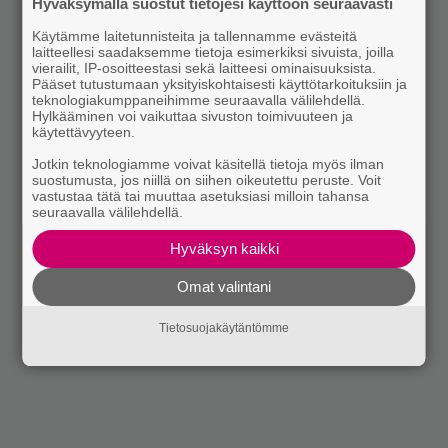
Hyväksymällä suostut tietojesi käyttöön seuraavasti
Käytämme laitetunnisteita ja tallennamme evästeitä
laitteellesi saadaksemme tietoja esimerkiksi sivuista, joilla
vierailit, IP-osoitteestasi sekä laitteesi ominaisuuksista.
Pääset tutustumaan yksityiskohtaisesti käyttötarkoituksiin ja
teknologiakumppaneihimme seuraavalla välilehdellä.
Hylkääminen voi vaikuttaa sivuston toimivuuteen ja
käytettävyyteen.
Jotkin teknologiamme voivat käsitellä tietoja myös ilman
suostumusta, jos niillä on siihen oikeutettu peruste. Voit
vastustaa tätä tai muuttaa asetuksiasi milloin tahansa
seuraavalla välilehdellä.
Hyväksyn kaikki
Omat valintani
Tietosuojakäytäntömme