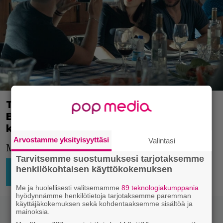
Tositapahtumiin perustuva Burning
Body kertoo tapetusta poliisista –
katso traileri
Arvostamme yksityisyyttäsi
Valintasi
Mielenkiintoinen sarja tulossa.
Tarvitsemme suostumuksesi tarjotaksemme
EUROOPPA
SUORATOISTO
22.8.2023
Niko
henkilökohtaisen käyttökokemuksen
14:13
Ikonen
TV-SARJAT
Me ja huolellisesti valitsemamme
89 teknologiakumppania
hyödynnämme henkilötietoja tarjotaksemme paremman
käyttäjäkokemuksen sekä kohdentaaksemme sisältöä ja
mainoksia.