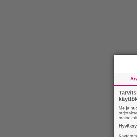
Ar
Tarvit
käytt
Me ja huo
tarjotak
mainoksi
Hyväksym
Käytämme 