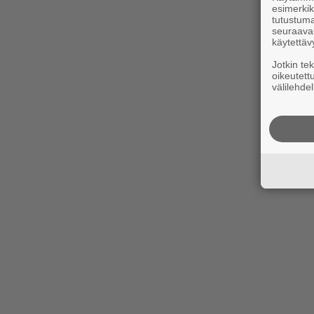
esimerkiks
tutustuma
seuraaval
käytettäv
Jotkin te
oikeutett
välilehdel