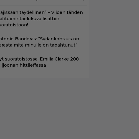
Lajissaan täydellinen” – Viiden tähden
cifitoimintaelokuva lisättiin
uoratoistoon!
ntonio Banderas: ”Sydänkohtaus on
arasta mitä minulle on tapahtunut”
yt suoratoistossa: Emilia Clarke 208
iljoonan hittileffassa