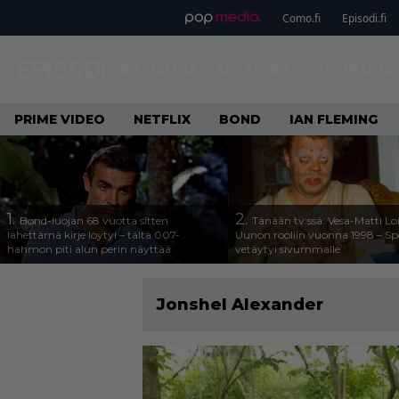
Como.fi
Episodi.fi
ETUSIVU
UUTISET
ELOKUVA
PRIME VIDEO
NETFLIX
BOND
IAN FLEMING
1.
2.
Bond-luojan 68 vuotta sitten
Tänään tv:ssä: Vesa-Matti Loi
lähettämä kirje löytyi – tältä 007-
Uunon rooliin vuonna 1998 – Sp
hahmon piti alun perin näyttää
vetäytyi sivummalle
Jonshel Alexander