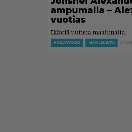
Jonshel Alexand
ampumalla – Alex
vuotias
Ikäviä uutisia maailmalta.
2.12.2
HOLLYWOOD
MAAILMALTA