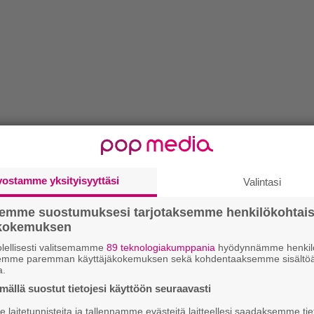
vostamme yksityisyyttäsi
Valintasi
semme suostumuksesi tarjotaksemme henkilökohtai
ökokemuksen
lellisesti valitsemamme
89 teknologiakumppania
hyödynnämme henkilö
semme paremman käyttäjäkokemuksen sekä kohdentaaksemme sisältöä
a.
ällä suostut tietojesi käyttöön seuraavasti
laitetunnisteita ja tallennamme evästeitä laitteellesi saadaksemme tie