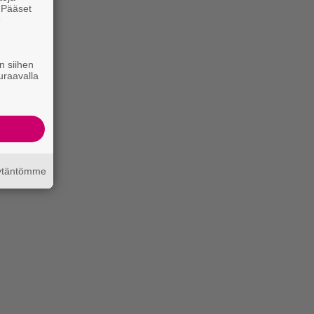
. Pääset
e
n siihen
uraavalla
äytäntömme