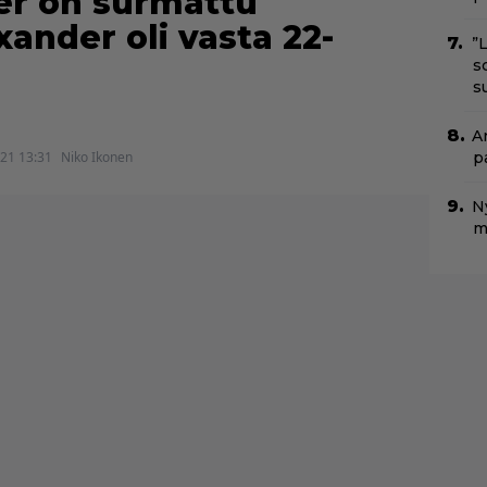
er on surmattu
ander oli vasta 22-
”
s
s
A
021 13:31
Niko Ikonen
p
N
m