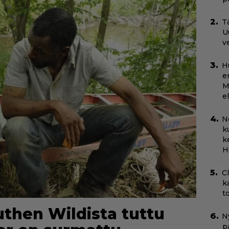
Tä
U
v
H
e
M
e
N
k
k
H
C
k
t
uthen Wildista tuttu
Ny
p