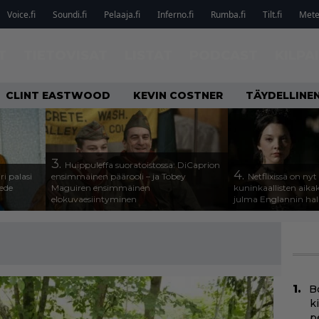
Voice.fi
Soundi.fi
Pelaaja.fi
Inferno.fi
Rumba.fi
Tilt.fi
Metel
T
TIETOVISAT
LISTAT
PODCAST
KILPA
CLINT EASTWOOD
KEVIN COSTNER
TÄYDELLINE
3.
Huippuleffa suoratoistossa: DiCaprion
4.
ri palasi
ensimmäinen päärooli – ja Tobey
Netflixissä on nyt
ede
Maguiren ensimmäinen
kuninkaallisten aika
elokuvaesiintyminen
julma Englannin halli
B
k
p