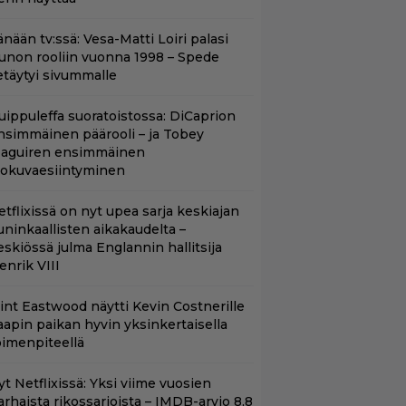
nään tv:ssä: Vesa-Matti Loiri palasi
unon rooliin vuonna 1998 – Spede
etäytyi sivummalle
uippuleffa suoratoistossa: DiCaprion
nsimmäinen päärooli – ja Tobey
aguiren ensimmäinen
lokuvaesiintyminen
etflixissä on nyt upea sarja keskiajan
uninkaallisten aikakaudelta –
eskiössä julma Englannin hallitsija
enrik VIII
lint Eastwood näytti Kevin Costnerille
aapin paikan hyvin yksinkertaisella
oimenpiteellä
t Netflixissä: Yksi viime vuosien
arhaista rikossarjoista – IMDB-arvio 8,8