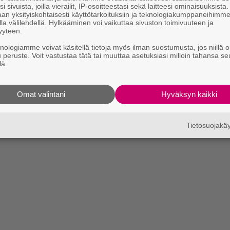
i sivuista, joilla vierailit, IP-osoitteestasi sekä laitteesi ominaisuuksista
an yksityiskohtaisesti käyttötarkoituksiin ja teknologiakumppaneihimm
la välilehdellä. Hylkääminen voi vaikuttaa sivuston toimivuuteen ja
yyteen.
knologiamme voivat käsitellä tietoja myös ilman suostumusta, jos niillä o
u peruste. Voit vastustaa tätä tai muuttaa asetuksiasi milloin tahansa se
lä.
Omat valintani
Hyväksyn kaikki
Tietosuojak