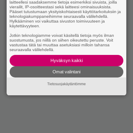
laitteellesi saadaksemme tietoja esimerkiksi sivuista, joilla
vierailit, IP-osoitteestasi sekä laitteesi ominaisuuksista.
Pääset tutustumaan yksityiskohtaisesti käyttötarkoituksiin ja
teknologiakumppaneihimme seuraavalla välilehdellä.
Hylkääminen voi vaikuttaa sivuston toimivuuteen ja
käytettävyyteen.
Jotkin teknologiamme voivat käsitellä tietoja myös ilman
suostumusta, jos niillä on siihen oikeutettu peruste. Voit
vastustaa tätä tai muuttaa asetuksiasi milloin tahansa
seuraavalla välilehdellä.
Hyväksyn kaikki
Omat valintani
Tietosuojakäytäntömme