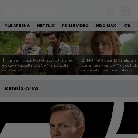
YLE AREENA
NETFLIX
PRIME VIDEO
HBO MAX
K18
1.
2.
Tänään tv:ssä: Koskettava kotimainen
Nyt Netflixissä: 180 miljoona
elokuva vuodelta 2020 – ”Tehty isolla
toimintaseikkailu – Margot Robb
sydämellä”
seksikohtauksen liian pitkälle
kunnia-arvo