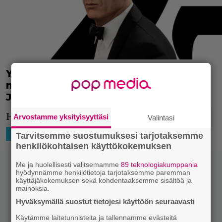
Yhdistyneen kuningaskunnan
merivoimat myönsi Daniel Craigille
James Bondilla olevan kunnia-arvon
Hieno kunnianosoitus.
Arvostamme yksityisyyttäsi
Valintasi
24.9.2021 18:52
Niko Ikonen
HOLLYWOOD
MAAILMALTA
Tarvitsemme suostumuksesi tarjotaksemme
henkilökohtaisen käyttökokemuksen
Me ja huolellisesti valitsemamme
89 teknologiakumppania
hyödynnämme henkilötietoja tarjotaksemme paremman
käyttäjäkokemuksen sekä kohdentaaksemme sisältöä ja
mainoksia.
Hyväksymällä suostut tietojesi käyttöön seuraavasti
Käytämme laitetunnisteita ja tallennamme evästeitä