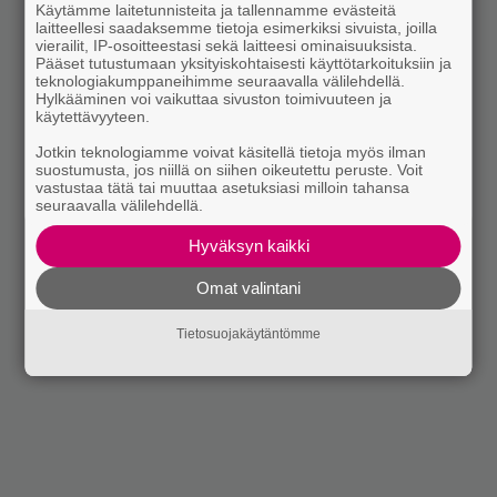
Käytämme laitetunnisteita ja tallennamme evästeitä
laitteellesi saadaksemme tietoja esimerkiksi sivuista, joilla
vierailit, IP-osoitteestasi sekä laitteesi ominaisuuksista.
Pääset tutustumaan yksityiskohtaisesti käyttötarkoituksiin ja
teknologiakumppaneihimme seuraavalla välilehdellä.
Hylkääminen voi vaikuttaa sivuston toimivuuteen ja
käytettävyyteen.
Jotkin teknologiamme voivat käsitellä tietoja myös ilman
suostumusta, jos niillä on siihen oikeutettu peruste. Voit
vastustaa tätä tai muuttaa asetuksiasi milloin tahansa
seuraavalla välilehdellä.
Hyväksyn kaikki
Omat valintani
Tietosuojakäytäntömme