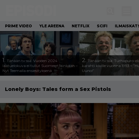
PRIME VIDEO
YLE AREENA
NETFLIX
SCIFI
ILMAISKAT
1.
2.
Tänään tv:ssä: Vuoden 2024
Tänään tv:ssä: Turhapuro-e
laatuelokuva ei tullut Suomeen lainkaan –
karahti kiville vuonna 1993 – ”
Nyt Teemalla ensiesityksenä
Uuno!”
Lonely Boys: Tales form a Sex Pistols