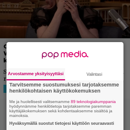
Game of Thrones -stara Maisie
Williams yläosattomissa punk-sarjan
kuvauksissa – katso kuvat
Sarjassa tulee nähtävästi olemaan hieman
Arvostamme yksityisyyttäsi
Valintasi
roisimpaa meininkiä.
Tarvitsemme suostumuksesi tarjotaksemme
4.5.2021 23:11
Niko Ikonen
TV-SARJAT
henkilökohtaisen käyttökokemuksen
Me ja huolellisesti valitsemamme
89 teknologiakumppania
hyödynnämme henkilötietoja tarjotaksemme paremman
käyttäjäkokemuksen sekä kohdentaaksemme sisältöä ja
mainoksia.
Hyväksymällä suostut tietojesi käyttöön seuraavasti