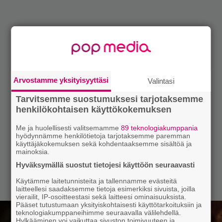
Arvostamme yksityisyyttäsi
Valintasi
Tarvitsemme suostumuksesi tarjotaksemme
henkilökohtaisen käyttökokemuksen
Me ja huolellisesti valitsemamme
89 teknologiakumppania
hyödynnämme henkilötietoja tarjotaksemme paremman
käyttäjäkokemuksen sekä kohdentaaksemme sisältöä ja
mainoksia.
Hyväksymällä suostut tietojesi käyttöön seuraavasti
Käytämme laitetunnisteita ja tallennamme evästeitä
laitteellesi saadaksemme tietoja esimerkiksi sivuista, joilla
vierailit, IP-osoitteestasi sekä laitteesi ominaisuuksista.
Pääset tutustumaan yksityiskohtaisesti käyttötarkoituksiin ja
teknologiakumppaneihimme seuraavalla välilehdellä.
Hylkääminen voi vaikuttaa sivuston toimivuuteen ja