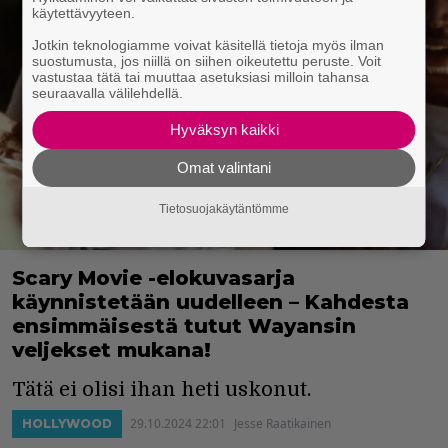
käytettävyyteen.
Jotkin teknologiamme voivat käsitellä tietoja myös ilman
suostumusta, jos niillä on siihen oikeutettu peruste. Voit
vastustaa tätä tai muuttaa asetuksiasi milloin tahansa
seuraavalla välilehdellä.
Hyväksyn kaikki
Omat valintani
Tietosuojakäytäntömme
Scary Movie -elokuvasarja
käynnistetään uudelleen – Kahdesta
ensimmäisestä tutut Wayansin
veljekset mukana!
Tätä ei olisi ihan heti uskonut.
29.10.2024 22:01
Jesse Raatikainen
HOLLYWOOD