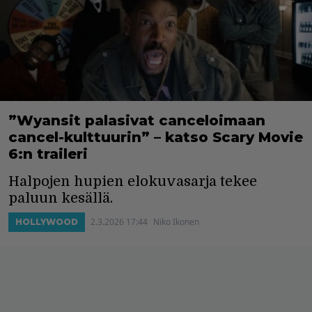
”Wyansit palasivat canceloimaan
cancel-kulttuurin” – katso Scary Movie
6:n traileri
Halpojen hupien elokuvasarja tekee
paluun kesällä.
2.3.2026 17:44
Niko Ikonen
HOLLYWOOD