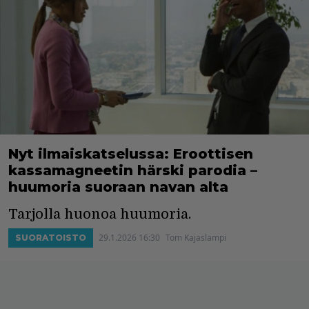
Nyt ilmaiskatselussa: Eroottisen
kassamagneetin härski parodia –
huumoria suoraan navan alta
Tarjolla huonoa huumoria.
29.1.2026 16:30
Tom Kajaslampi
SUORATOISTO