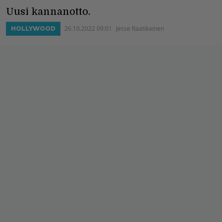
Uusi kannanotto.
26.10.2022 09:01
Jesse Raatikainen
HOLLYWOOD