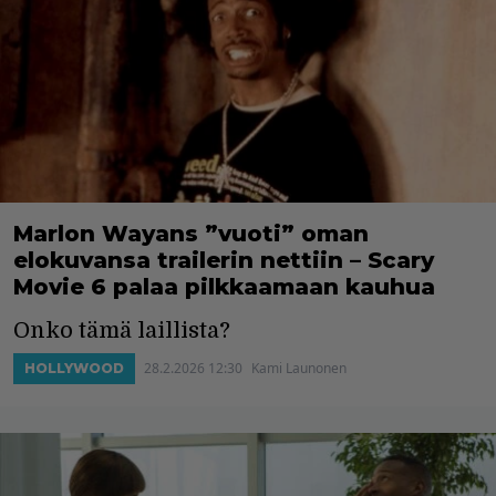
Marlon Wayans ”vuoti” oman
elokuvansa trailerin nettiin – Scary
Movie 6 palaa pilkkaamaan kauhua
Onko tämä laillista?
28.2.2026 12:30
Kami Launonen
HOLLYWOOD