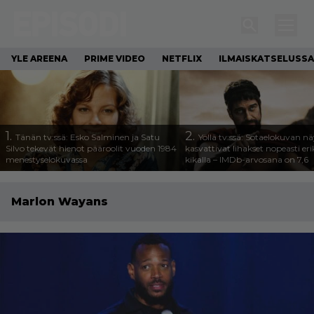
YLE AREENA
PRIME VIDEO
NETFLIX
ILMAISKATSELUSSA
1.
2.
Tänän tv:ssä: Esko Salminen ja Satu
Yöllä tv:ssä: Sotaelokuvan näy
Silvo tekevät hienot pääroolit vuoden 1984
kasvattivat lihakset nopeasti eri
menestyselokuvassa
kikalla – IMDb-arvosana on 7,6
Marlon Wayans