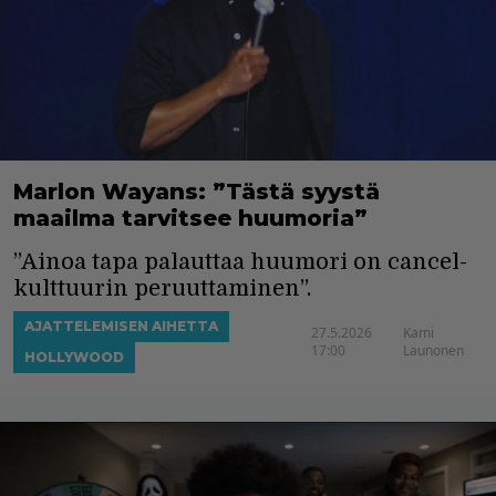
Marlon Wayans: ”Tästä syystä
maailma tarvitsee huumoria”
”Ainoa tapa palauttaa huumori on cancel-
kulttuurin peruuttaminen”.
AJATTELEMISEN AIHETTA
27.5.2026
Kami
17:00
Launonen
HOLLYWOOD