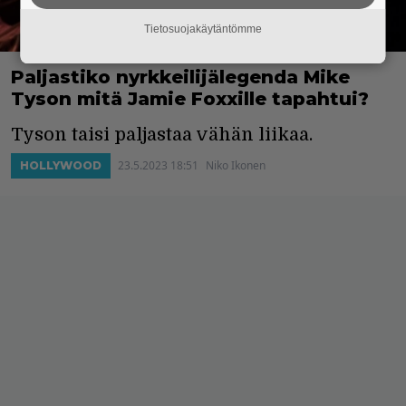
Tietosuojakäytäntömme
Paljastiko nyrkkeilijälegenda Mike
Tyson mitä Jamie Foxxille tapahtui?
Tyson taisi paljastaa vähän liikaa.
23.5.2023 18:51
Niko Ikonen
HOLLYWOOD