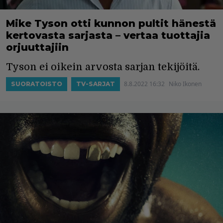
Mike Tyson otti kunnon pultit hänestä
kertovasta sarjasta – vertaa tuottajia
orjuuttajiin
Tyson ei oikein arvosta sarjan tekijöitä.
8.8.2022 16:32
Niko Ikonen
SUORATOISTO
TV-SARJAT