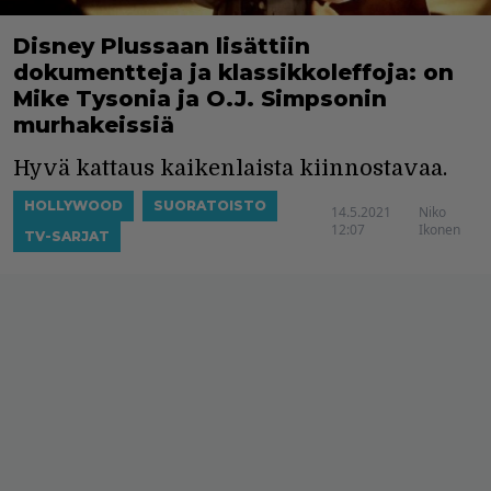
Disney Plussaan lisättiin
dokumentteja ja klassikkoleffoja: on
Mike Tysonia ja O.J. Simpsonin
murhakeissiä
Hyvä kattaus kaikenlaista kiinnostavaa.
HOLLYWOOD
SUORATOISTO
14.5.2021
Niko
12:07
Ikonen
TV-SARJAT