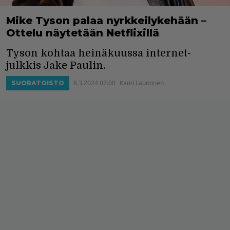
Mike Tyson palaa nyrkkeilykehään –
Ottelu näytetään Netflixillä
Tyson kohtaa heinäkuussa internet-
julkkis Jake Paulin.
8.3.2024 02:00
Kami Launonen
SUORATOISTO