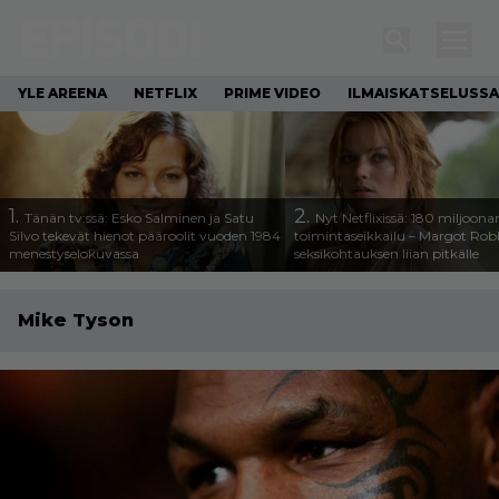
YLE AREENA
NETFLIX
PRIME VIDEO
ILMAISKATSELUSSA
1.
2.
Tänän tv:ssä: Esko Salminen ja Satu
Nyt Netflixissä: 180 miljoona
Silvo tekevät hienot pääroolit vuoden 1984
toimintaseikkailu – Margot Robb
menestyselokuvassa
seksikohtauksen liian pitkälle
Mike Tyson