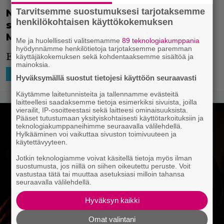
Tarvitsemme suostumuksesi tarjotaksemme
No nyt! Mike Tyson tähdittää
henkilökohtaisen käyttökokemuksen
supersankarielokuvaa nimeltä Bunny-
Man
Me ja huolellisesti valitsemamme
89 teknologiakumppania
hyödynnämme henkilötietoja tarjotaksemme paremman
Elokuva toteutetaan 97 % virtuaalisesti.
käyttäjäkokemuksen sekä kohdentaaksemme sisältöä ja
mainoksia.
8.2.2024 13:00
Kami Launonen
HOLLYWOOD
Hyväksymällä suostut tietojesi käyttöön seuraavasti
Käytämme laitetunnisteita ja tallennamme evästeitä
laitteellesi saadaksemme tietoja esimerkiksi sivuista, joilla
vierailit, IP-osoitteestasi sekä laitteesi ominaisuuksista.
Pääset tutustumaan yksityiskohtaisesti käyttötarkoituksiin ja
teknologiakumppaneihimme seuraavalla välilehdellä.
Hylkääminen voi vaikuttaa sivuston toimivuuteen ja
käytettävyyteen.
Jotkin teknologiamme voivat käsitellä tietoja myös ilman
suostumusta, jos niillä on siihen oikeutettu peruste. Voit
vastustaa tätä tai muuttaa asetuksiasi milloin tahansa
seuraavalla välilehdellä.
Hyväksyn kaikki
Omat valintani