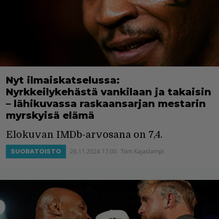
Nyt ilmaiskatselussa:
Nyrkkeilykehästä vankilaan ja takaisin
– lähikuvassa raskaansarjan mestarin
myrskyisä elämä
Elokuvan IMDb-arvosana on 7,4.
26.11.2024 17:00
Tom Kajaslampi
SUORATOISTO