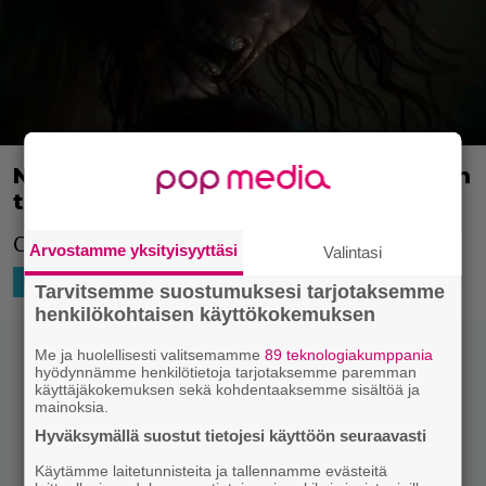
Nyt sitä saa! Evil Dead Risen traileri on
täällä!
Oijoi! Toivottavasti tämä on hyvä.
Arvostamme yksityisyyttäsi
Valintasi
4.1.2023 19:20
Niko Ikonen
HOLLYWOOD
SUORATOISTO
Tarvitsemme suostumuksesi tarjotaksemme
henkilökohtaisen käyttökokemuksen
Me ja huolellisesti valitsemamme
89 teknologiakumppania
hyödynnämme henkilötietoja tarjotaksemme paremman
käyttäjäkokemuksen sekä kohdentaaksemme sisältöä ja
mainoksia.
Hyväksymällä suostut tietojesi käyttöön seuraavasti
Käytämme laitetunnisteita ja tallennamme evästeitä