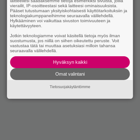
laitteellesi saadaksemme tietoja esimerkiksi sivuista, joilla
vierailit, IP-osoitteestasi sekä laitteesi ominaisuuksista.
Pääset tutustumaan yksityiskohtaisesti käyttötarkoituksiin ja
teknologiakumppaneihimme seuraavalla välilehdellä.
Hylkääminen voi vaikuttaa sivuston toimivuuteen ja
käytettävyyteen.
Jotkin teknologiamme voivat käsitellä tietoja myös ilman
suostumusta, jos niillä on siihen oikeutettu peruste. Voit
vastustaa tätä tai muuttaa asetuksiasi milloin tahansa
seuraavalla välilehdellä.
Hyväksyn kaikki
Omat valintani
Tietosuojakäytäntömme