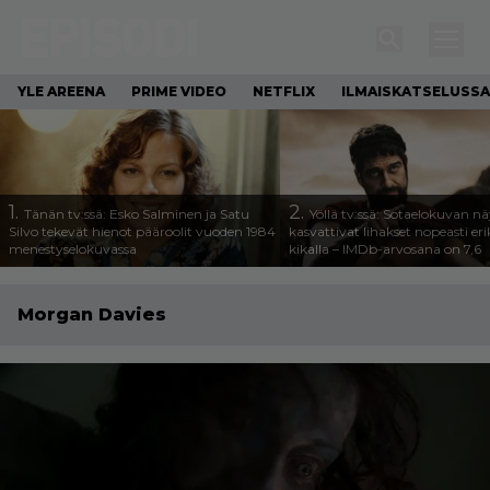
YLE AREENA
PRIME VIDEO
NETFLIX
ILMAISKATSELUSSA
1.
2.
Tänän tv:ssä: Esko Salminen ja Satu
Yöllä tv:ssä: Sotaelokuvan näy
Silvo tekevät hienot pääroolit vuoden 1984
kasvattivat lihakset nopeasti eri
menestyselokuvassa
kikalla – IMDb-arvosana on 7,6
Morgan Davies