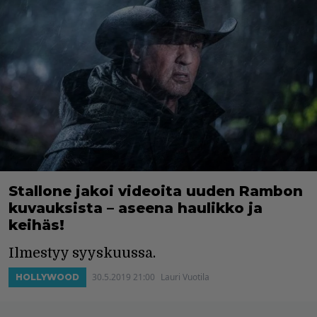
Stallone jakoi videoita uuden Rambon
kuvauksista – aseena haulikko ja
keihäs!
Ilmestyy syyskuussa.
30.5.2019 21:00
Lauri Vuotila
HOLLYWOOD