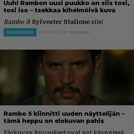
Uuh! Rambon uusi puukko on siis tosi,
tosi iso – tsekkaa kihelmöivä kuva
Rambo 5
!
Sylvester Stallone
siis!
27.10.2018 11:38
Niko Ikonen
HOLLYWOOD
Rambo 5 kiinnitti uuden näyttelijän –
tämä heppu on elokuvan pahis
Elokuvan kuvaukset ovat nyt käynnissä.