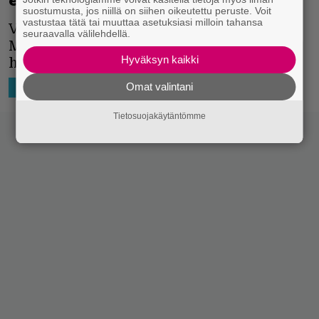
elokuvaan
suostumusta, jos niillä on siihen oikeutettu peruste. Voit
vastustaa tätä tai muuttaa asetuksiasi milloin tahansa
Viidennessä osassa Rambo matkaa
seuraavalla välilehdellä.
Meksikoon pistämään kokonaisen
Hyväksyn kaikki
huumekartellin nippuun.
Omat valintani
2.11.2018 12:40
Markus Laitinen
HOLLYWOOD
Tietosuojakäytäntömme