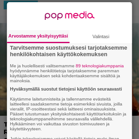
12.1.2019 16:00
Lauri Vuotila
HOLLYWOOD
Arvostamme yksityisyyttäsi
Valintasi
Tarvitsemme suostumuksesi tarjotaksemme
henkilökohtaisen käyttökokemuksen
Me ja huolellisesti valitsemamme
89 teknologiakumppania
hyödynnämme henkilötietoja tarjotaksemme paremman
käyttäjäkokemuksen sekä kohdentaaksemme sisältöä ja
mainoksia.
Hyväksymällä suostut tietojesi käyttöön seuraavasti
Käytämme laitetunnisteita ja tallennamme evästeitä
laitteellesi saadaksemme tietoja esimerkiksi sivuista, joilla
vierailit, IP-osoitteestasi sekä laitteesi ominaisuuksista.
Pääset tutustumaan yksityiskohtaisesti käyttötarkoituksiin ja
teknologiakumppaneihimme seuraavalla välilehdellä.
Tältä näyttää Sylvester Stallone
Hylkääminen voi vaikuttaa sivuston toimivuuteen ja
käytettävyyteen.
Rambo 5:ssä – ensimmäinen vilkaisu
Jotkin teknologiamme voivat käsitellä tietoja myös ilman