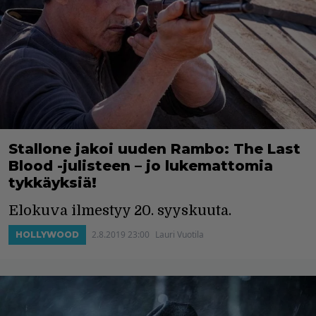
Stallone jakoi uuden Rambo: The Last
Blood -julisteen – jo lukemattomia
tykkäyksiä!
Elokuva ilmestyy 20. syyskuuta.
2.8.2019 23:00
Lauri Vuotila
HOLLYWOOD