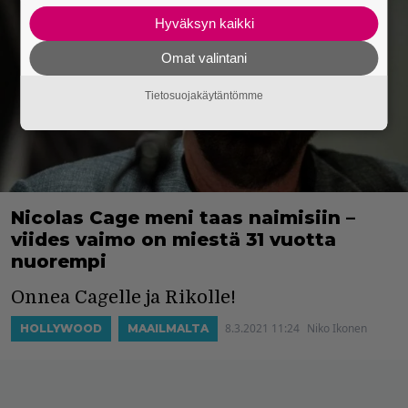
Hyväksyn kaikki
Omat valintani
Tietosuojakäytäntömme
Nicolas Cage meni taas naimisiin –
viides vaimo on miestä 31 vuotta
nuorempi
Onnea Cagelle ja Rikolle!
8.3.2021 11:24
Niko Ikonen
HOLLYWOOD
MAAILMALTA