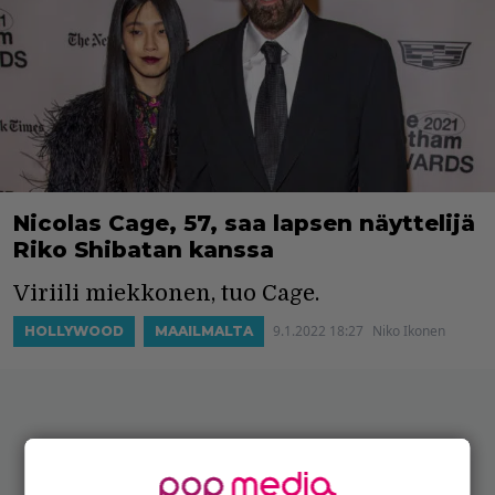
Nicolas Cage, 57, saa lapsen näyttelijä
Riko Shibatan kanssa
Viriili miekkonen, tuo Cage.
9.1.2022 18:27
Niko Ikonen
HOLLYWOOD
MAAILMALTA