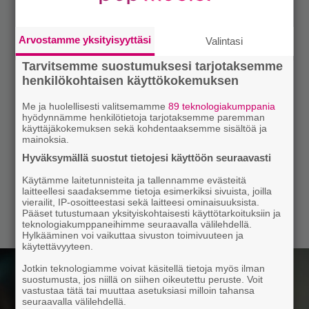
Arvostamme yksityisyyttäsi
Valintasi
Tarvitsemme suostumuksesi tarjotaksemme
henkilökohtaisen käyttökokemuksen
Me ja huolellisesti valitsemamme
89 teknologiakumppania
hyödynnämme henkilötietoja tarjotaksemme paremman
käyttäjäkokemuksen sekä kohdentaaksemme sisältöä ja
mainoksia.
Hyväksymällä suostut tietojesi käyttöön seuraavasti
Käytämme laitetunnisteita ja tallennamme evästeitä
laitteellesi saadaksemme tietoja esimerkiksi sivuista, joilla
vierailit, IP-osoitteestasi sekä laitteesi ominaisuuksista.
Pääset tutustumaan yksityiskohtaisesti käyttötarkoituksiin ja
teknologiakumppaneihimme seuraavalla välilehdellä.
Hylkääminen voi vaikuttaa sivuston toimivuuteen ja
käytettävyyteen.
Jotkin teknologiamme voivat käsitellä tietoja myös ilman
suostumusta, jos niillä on siihen oikeutettu peruste. Voit
vastustaa tätä tai muuttaa asetuksiasi milloin tahansa
seuraavalla välilehdellä.