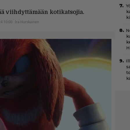
Yö
ää viihdyttämään kotikatsojia.
k
k
24 10:00
Ira Hurskainen
N
k
k
H
I
s
t
k