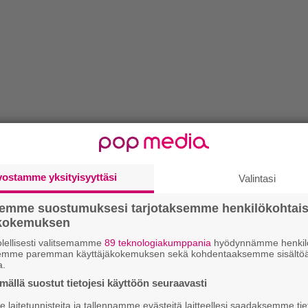
vostamme yksityisyyttäsi
Valintasi
semme suostumuksesi tarjotaksemme henkilökohtai
ökokemuksen
lellisesti valitsemamme
89 teknologiakumppania
hyödynnämme henkilö
semme paremman käyttäjäkokemuksen sekä kohdentaaksemme sisältöä
a.
ällä suostut tietojesi käyttöön seuraavasti
laitetunnisteita ja tallennamme evästeitä laitteellesi saadaksemme tie