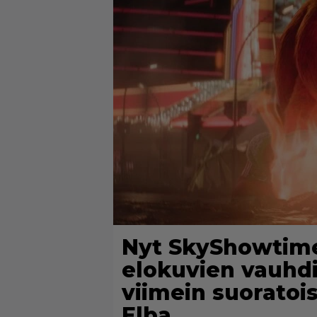
Nyt SkyShowtime
elokuvien vauhdi
viimein suoratoi
Elba