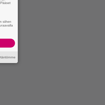
. Pääset
e
n siihen
uraavalla
äytäntömme