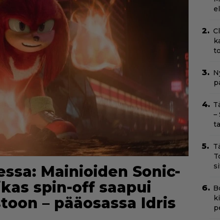
e
C
k
t
Ny
p
T
–
t
T
T
s
ssa: Mainioiden Sonic-
kas spin-off saapui
B
k
stoon – pääosassa Idris
p