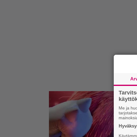
Ar
Tarvit
käytt
Me ja huo
tarjotak
mainoksi
Hyväksym
Käytämme 