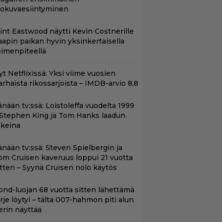
lokuvaesiintyminen
lint Eastwood näytti Kevin Costnerille
aapin paikan hyvin yksinkertaisella
oimenpiteellä
t Netflixissä: Yksi viime vuosien
arhaista rikossarjoista – IMDB-arvio 8,8
änään tv:ssä: Loistoleffa vuodelta 1999
 Stephen King ja Tom Hanks laadun
akeina
änään tv:ssä: Steven Spielbergin ja
om Cruisen kaveruus loppui 21 vuotta
itten – Syynä Cruisen nolo käytös
ond-luojan 68 vuotta sitten lähettämä
irje löytyi – tältä 007-hahmon piti alun
erin näyttää