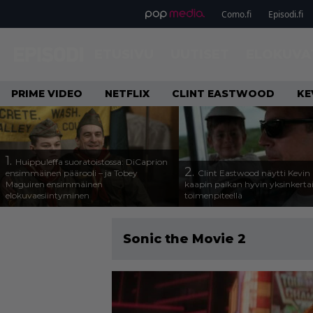
Como.fi
Episodi.fi
ETUSIVU
UUTISET
ELOKUVA
PRIME VIDEO
NETFLIX
CLINT EASTWOOD
KE
1.
Huippuleffa suoratoistossa: DiCaprion
2.
ensimmäinen päärooli – ja Tobey
Clint Eastwood näytti Kevin 
Maguiren ensimmäinen
kaapin paikan hyvin yksinkertai
elokuvaesiintyminen
toimenpiteellä
Sonic the Movie 2