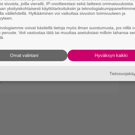
i sivuista, joilla vierailit, IP-osoitteestasi sekä laitteesi ominaisuuksista
an yksityiskohtaisesti käyttötarkoituksiin ja teknologiakumppaneihimm
la välilehdellä. Hylkääminen voi vaikuttaa sivuston toimivuuteen ja
yyteen.
knologiamme voivat käsitellä tietoja myös ilman suostumusta, jos niillä o
u peruste. Voit vastustaa tätä tai muuttaa asetuksiasi milloin tahansa se
lä.
ätyshitti Sonic the
Omat valintani
Hyväksyn kaikki
– katso traileri
Tietosuojak
n