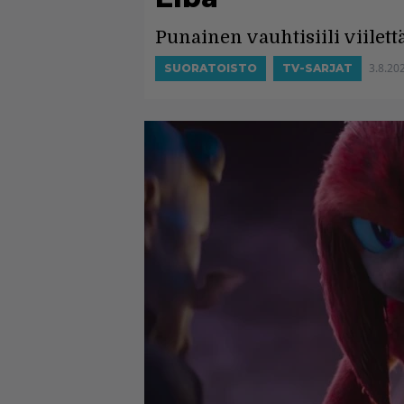
Punainen vauhtisiili viilett
3.8.20
SUORATOISTO
TV-SARJAT