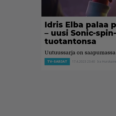
Idris Elba palaa p
– uusi Sonic-spin
tuotantonsa
Uutuussarja on saapumassa 
17.4.2023 23:40
Ira Hurskain
TV-SARJAT