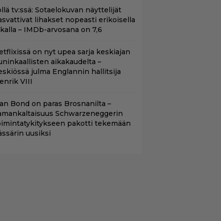
llä tv:ssä: Sotaelokuvan näyttelijät
asvattivat lihakset nopeasti erikoisella
ikalla – IMDb-arvosana on 7,6
etflixissä on nyt upea sarja keskiajan
uninkaallisten aikakaudelta –
eskiössä julma Englannin hallitsija
enrik VIII
llan Bond on paras Brosnanilta –
amankaltaisuus Schwarzeneggerin
oimintatykitykseen pakotti tekemään
ässärin uusiksi