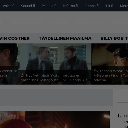
Voice.fi
Soundi.fi
Pelaaja.fi
Inferno.fi
Rumba.fi
Tilt.fi
Metel
T
TIETOVISAT
LISTAT
PODCAST
KILPA
VIN COSTNER
TÄYDELLINEN MAAILMA
BILLY BOB
4.
Costnerille
Tänään tv:ssä: Lo
3.
sella
Nyt Netflixissä: Yksi viime vuosien
– Stephen King ja T
parhaista rikossarjoista – IMDB-arvio 8,8
takeina
H
e
M