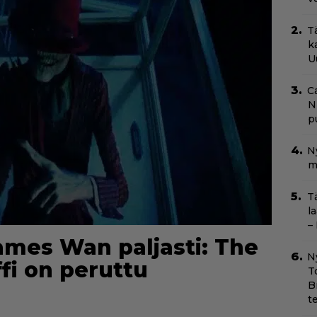
T
k
U
C
N
pu
N
m
T
l
–
mes Wan paljasti: The
N
fi on peruttu
T
B
t