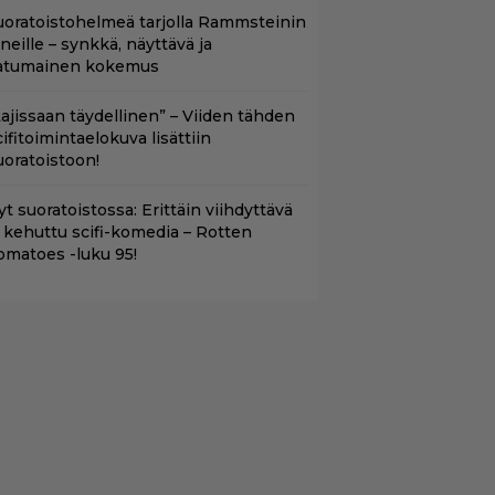
uoratoistohelmeä tarjolla Rammsteinin
aneille – synkkä, näyttävä ja
atumainen kokemus
Lajissaan täydellinen” – Viiden tähden
cifitoimintaelokuva lisättiin
uoratoistoon!
t suoratoistossa: Erittäin viihdyttävä
a kehuttu scifi-komedia – Rotten
omatoes -luku 95!