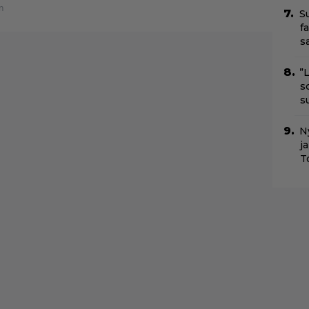
n
S
f
s
”
s
s
Ny
j
T