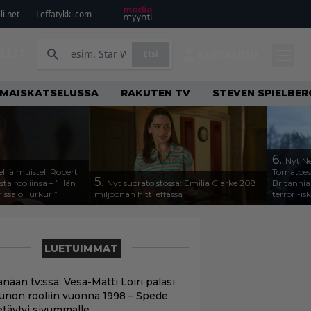
i.net
Leffatykki.com
ILUT
Etsi
KIRJAUDU
LMAISKATSELUSSA
RAKUTEN TV
STEVEN SPIELBER
6.
Nyt Ne
lijä muisteli Robert
Tomatoesi
5.
ta rooliinsa – ”Hän
Nyt suoratoistossa: Emilia Clarke 208
Britannia
rissa oli urkuri”
miljoonan hittileffassa
terrori-is
LUETUIMMAT
nään tv:ssä: Vesa-Matti Loiri palasi
unon rooliin vuonna 1998 – Spede
etäytyi sivummalle