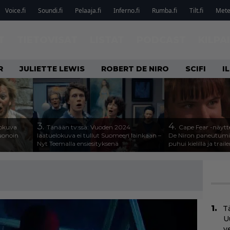
Voice.fi
Soundi.fi
Pelaaja.fi
Inferno.fi
Rumba.fi
Tilt.fi
Metel
T
TIETOVISAT
LISTAT
PODCAST
KILPA
R
JULIETTE LEWIS
ROBERT DE NIRO
SCIFI
I
3.
4.
lokuva
Tänään tv:ssä: Vuoden 2024
Cape Fear -näytte
Huonoin
laatuelokuva ei tullut Suomeen lainkaan –
De Niron paneutumis
Nyt Teemalla ensiesityksenä
puhui kielillä ja traile
Tä
U
v