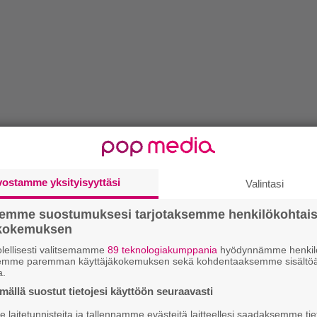
vostamme yksityisyyttäsi
Valintasi
semme suostumuksesi tarjotaksemme henkilökohtai
ökokemuksen
lellisesti valitsemamme
89 teknologiakumppania
hyödynnämme henkilö
semme paremman käyttäjäkokemuksen sekä kohdentaaksemme sisältöä
a.
ällä suostut tietojesi käyttöön seuraavasti
laitetunnisteita ja tallennamme evästeitä laitteellesi saadaksemme tie