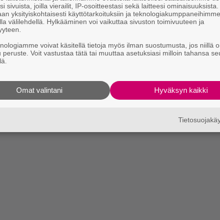
i sivuista, joilla vierailit, IP-osoitteestasi sekä laitteesi ominaisuuksista
an yksityiskohtaisesti käyttötarkoituksiin ja teknologiakumppaneihimm
la välilehdellä. Hylkääminen voi vaikuttaa sivuston toimivuuteen ja
yyteen.
knologiamme voivat käsitellä tietoja myös ilman suostumusta, jos niillä o
u peruste. Voit vastustaa tätä tai muuttaa asetuksiasi milloin tahansa se
lä.
Omat valintani
Hyväksyn kaikki
Tietosuojak