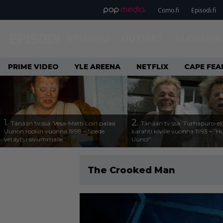
Como.fi
Episodi.fi
ETUSIVU
UUTISET
ELOKUVA
PRIME VIDEO
YLE AREENA
NETFLIX
CAPE FEA
1.
2.
Tänään tv:ssä: Vesa-Matti Loiri palasi
Tänään tv:ssä: Turhapuro-e
Uunon rooliin vuonna 1998 – Spede
karahti kiville vuonna 1993 – ”
vetäytyi sivummalle
Uuno!”
The Crooked Man