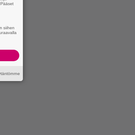
. Pääset
e
n siihen
uraavalla
äytäntömme