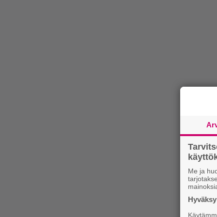
Ar
Tarvit
käytt
Me ja huo
tarjotak
mainoksi
Hyväksym
Käytämme 