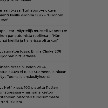
änään tv:ssä: Turhapuro-elokuva
arahti kiville vuonna 1993 – ”Huonoin
uno!”
ape Fear -näyttelijä muisteli Robert De
iron paneutumista rooliinsa – ”Hän
hui kielillä ja trailerissa oli urkuri”
yt suoratoistossa: Emilia Clarke 208
iljoonan hittileffassa
änään tv:ssä: Vuoden 2024
aatuelokuva ei tullut Suomeen lainkaan
 Nyt Teemalla ensiesityksenä
yt Netflixissä: 100 pistettä Rotten
omatoesissa – minisarja kertoo
ritannian historian tuhoisimmasta
errori-iskusta