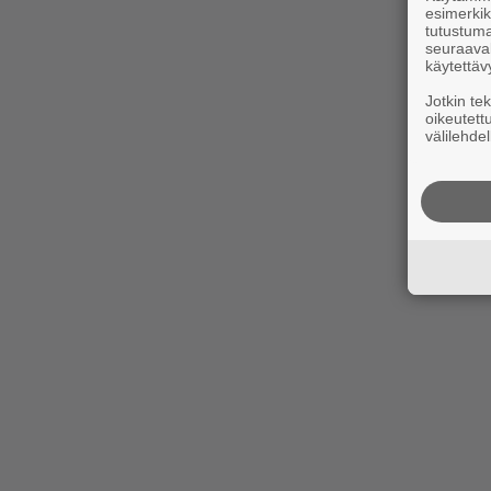
esimerkiks
tutustuma
seuraaval
käytettäv
Jotkin te
oikeutett
välilehdel