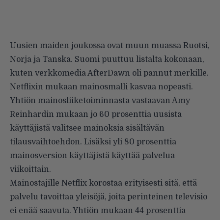
Uusien maiden joukossa ovat muun muassa Ruotsi,
Norja ja Tanska. Suomi puuttuu listalta kokonaan,
kuten verkkomedia
AfterDawn oli pannut merkille
.
Netflixin mukaan mainosmalli kasvaa nopeasti.
Yhtiön mainosliiketoiminnasta vastaavan Amy
Reinhardin mukaan jo 60 prosenttia uusista
käyttäjistä valitsee mainoksia sisältävän
tilausvaihtoehdon. Lisäksi yli 80 prosenttia
mainosversion käyttäjistä käyttää palvelua
viikoittain.
Mainostajille Netflix korostaa erityisesti sitä, että
palvelu tavoittaa yleisöjä, joita perinteinen televisio
ei enää saavuta. Yhtiön mukaan 44 prosenttia