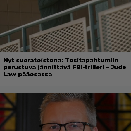
Nyt suoratoistona: Tositapahtumiin
perustuva jännittävä FBI-trilleri – Jude
Law pääosassa