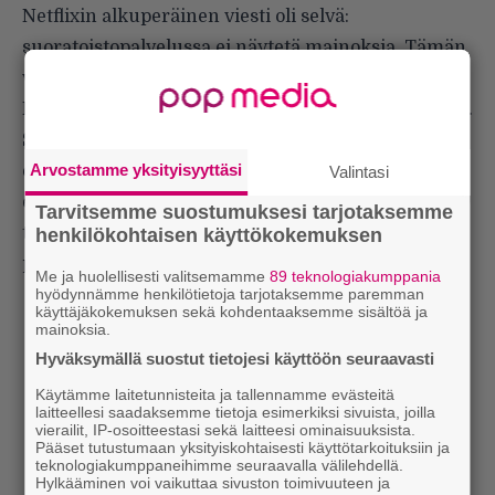
Netflixin alkuperäinen viesti oli selvä:
suoratoistopalvelussa ei näytetä mainoksia. Tämän
viestin Netflix ja sen kilpailijat ovat unohtaneet.
Mainosversio rantautuu Suomeenkin ennen pitkää.
Sen valitseminen on kuitenkin vapaaehtoista, jos
Arvostamme yksityisyyttäsi
on valmis maksamaan palvelusta hieman
Valintasi
enemmän. Viimeistään silloin mekin joudumme
Tarvitsemme suostumuksesi tarjotaksemme
toteamaan, että Netflix ei ole enää sitä, mitä se alun
henkilökohtaisen käyttökokemuksen
perin lupasi olla: leffoja ja sarjoja ilman mainoksia.
Me ja huolellisesti valitsemamme
89 teknologiakumppania
hyödynnämme henkilötietoja tarjotaksemme paremman
käyttäjäkokemuksen sekä kohdentaaksemme sisältöä ja
mainoksia.
Hyväksymällä suostut tietojesi käyttöön seuraavasti
Käytämme laitetunnisteita ja tallennamme evästeitä
laitteellesi saadaksemme tietoja esimerkiksi sivuista, joilla
vierailit, IP-osoitteestasi sekä laitteesi ominaisuuksista.
Pääset tutustumaan yksityiskohtaisesti käyttötarkoituksiin ja
teknologiakumppaneihimme seuraavalla välilehdellä.
Hylkääminen voi vaikuttaa sivuston toimivuuteen ja