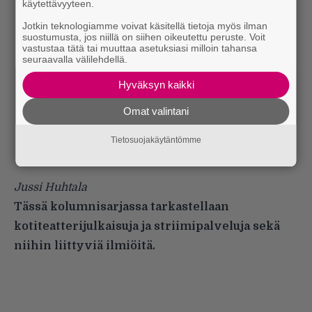
käytettävyyteen.
Jotkin teknologiamme voivat käsitellä tietoja myös ilman
suostumusta, jos niillä on siihen oikeutettu peruste. Voit
vastustaa tätä tai muuttaa asetuksiasi milloin tahansa
seuraavalla välilehdellä.
Hyväksyn kaikki
Omat valintani
Tietosuojakäytäntömme
Jussi Huhtala
Tässä kolumnisarjassa tarkastellaan
kotiteatterijulkaisuja ja striimipalveluja sekä
niihin liittyviä ilmiöitä.