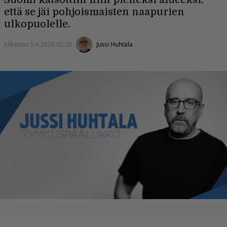
että se jäi pohjoismaisten naapurien
ulkopuolelle.
Julkaistu:
5.6.2026 00:20
Jussi Huhtala