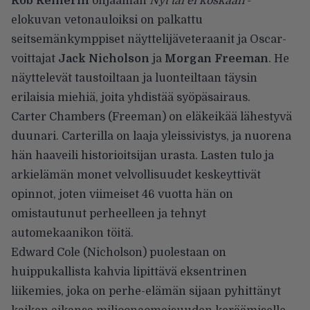
Rob Reinerin
ohjaaman
Nyt tai ei koskaan
-
elokuvan vetonauloiksi on palkattu
seitsemänkymppiset näyttelijäveteraanit ja Oscar-
voittajat
Jack Nicholson
ja
Morgan Freeman
. He
näyttelevät taustoiltaan ja luonteiltaan täysin
erilaisia miehiä, joita yhdistää syöpäsairaus.
Carter Chambers (Freeman) on eläkeikää lähestyvä
duunari. Carterilla on laaja yleissivistys, ja nuorena
hän haaveili historioitsijan urasta. Lasten tulo ja
arkielämän monet velvollisuudet keskeyttivät
opinnot, joten viimeiset 46 vuotta hän on
omistautunut perheelleen ja tehnyt
automekaanikon töitä.
Edward Cole (Nicholson) puolestaan on
huippukallista kahvia lipittävä eksentrinen
liikemies, joka on perhe-elämän sijaan pyhittänyt