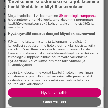
mainiosti. Ilman karismaattisia veteraanitähtiään
Tarvitsemme suostumuksesi tarjotaksemme
henkilökohtaisen käyttökokemuksen
Nyt tai ei koskaan
olisi täysin mitäänsanomaton
tekele. Elokuvasta on haluttu tehdä hauska ja
Me ja huolellisesti valitsemamme
89 teknologiakumppania
hyödynnämme henkilötietoja tarjotaksemme paremman
koskettava draamakomedia, ja muutamissa
käyttäjäkokemuksen sekä kohdentaaksemme sisältöä ja
mainoksia.
kohtauksissa siinä on onnistuttukin.
Hyväksymällä suostut tietojesi käyttöön seuraavasti
Kokonaisuutena
Nyt tai ei koskaan
on kuitenkin
yllätyksetön ja pliisu.
Käytämme laitetunnisteita ja tallennamme evästeitä
laitteellesi saadaksemme tietoja esimerkiksi sivuista, joilla
vierailit, IP-osoitteestasi sekä laitteesi ominaisuuksista.
Pääset tutustumaan yksityiskohtaisesti käyttötarkoituksiin ja
teknologiakumppaneihimme seuraavalla välilehdellä.
Hylkääminen voi vaikuttaa sivuston toimivuuteen ja
käytettävyyteen.
Jotkin teknologiamme voivat käsitellä tietoja myös ilman
suostumusta, jos niillä on siihen oikeutettu peruste. Voit
vastustaa tätä tai muuttaa asetuksiasi milloin tahansa
seuraavalla välilehdellä.
Hyväksyn kaikki
Omat valintani