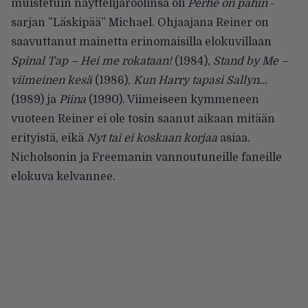
muistetuin näyttelijäroolinsa oli
Perhe on pahin
-
sarjan ”Läskipää” Michael. Ohjaajana Reiner on
saavuttanut mainetta erinomaisilla elokuvillaan
Spinal Tap – Hei me rokataan!
(1984),
Stand by Me –
viimeinen kesä
(1986),
Kun Harry tapasi Sallyn…
(1989) ja
Piina
(1990). Viimeiseen kymmeneen
vuoteen Reiner ei ole tosin saanut aikaan mitään
erityistä, eikä
Nyt tai ei koskaan korjaa
asiaa.
Nicholsonin ja Freemanin vannoutuneille faneille
elokuva kelvannee.