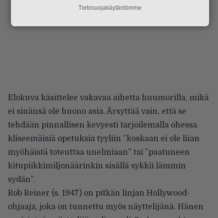
Tietosuojakäytäntömme
Elokuva käsittelee vakavaa aihetta huumorilla, mikä
ei sinänsä ole huono asia. Ärsyttää vain, että se
tehdään pinnallisen kevyesti tarjoilemalla ohessa
kliseemäisiä opetuksia tyyliin ”koskaan ei ole liian
myöhäistä toteuttaa unelmiaan” tai ”paatuneen
kitupiikkimiljonäärinkin sisällä sykkii lämmin
sydän”.
Rob Reiner (s. 1947) on pitkän linjan Hollywood-
ohjaaja, joka on tunnettu myös näyttelijänä. Hänen