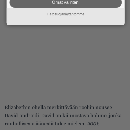
Omat valintani
Tietosuojakäytäntömme
Elizabethin ohella merkittävään rooliin nousee
David-androidi. David on kiinnostava hahmo, jonka
rauhallisesta äänestä tulee mieleen
2001: