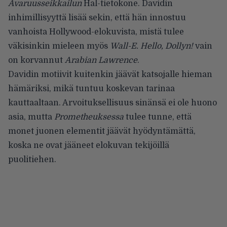
Avaruusseikkailun
Hal-tietokone. Davidin
inhimillisyyttä lisää sekin, että hän innostuu
vanhoista Hollywood-elokuvista, mistä tulee
väkisinkin mieleen myös
Wall-E.
Hello, Dollyn!
vain
on korvannut
Arabian Lawrence
.
Davidin motiivit kuitenkin jäävät katsojalle hieman
hämäriksi, mikä tuntuu koskevan tarinaa
kauttaaltaan. Arvoituksellisuus sinänsä ei ole huono
asia, mutta
Prometheuksessa
tulee tunne, että
monet juonen elementit jäävät hyödyntämättä,
koska ne ovat jääneet elokuvan tekijöillä
puolitiehen.