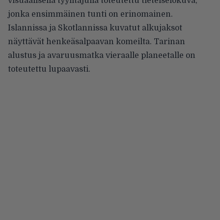
visuaalisella tyylitajulla toteutettu tieteiselokuva,
jonka ensimmäinen tunti on erinomainen.
Islannissa ja Skotlannissa kuvatut alkujaksot
näyttävät henkeäsalpaavan komeilta. Tarinan
alustus ja avaruusmatka vieraalle planeetalle on
toteutettu lupaavasti.