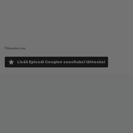
Filmtrailer.com
Lisää Episodi Googlen suosituksi lähteeksi