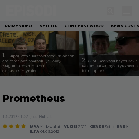
PRIME VIDEO
NETFLIX
CLINT EASTWOOD
KEVIN COST
1.
Huippuleffa suoratoistossa: DiCaprion
2.
ensimmäinen päärooli – ja Tobey
Clint Eastwood näytti Kevin 
Maguiren ensimmäinen
kaapin paikan hyvin yksinkertai
elokuvaesiintyminen
toimenpiteellä
Prometheus
1.6.2012 01:02
Jussi Huhtala
MAA
Yhdysvallat
VUOSI
2012
GENRE
Sci-fi
ENSI-
ILTA
01.06.2012