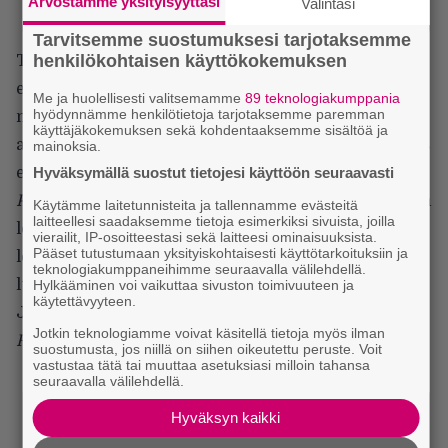
Arvostamme yksityisyyttäsi
Valintasi
Tarvitsemme suostumuksesi tarjotaksemme
henkilökohtaisen käyttökokemuksen
Tutkimusmatkaa johtaa tiukkaotteinen ja yhtiön
etuja ajava Vickers (
Charlize Theron
). Aluksessa
Me ja huolellisesti valitsemamme
89 teknologiakumppania
hyödynnämme henkilötietoja tarjotaksemme paremman
matkaa myös ihmistä täysin muistuttava David-
käyttäjäkokemuksen sekä kohdentaaksemme sisältöä ja
androidi (
Michael Fassbender
), jonka inhimillisyys
mainoksia.
ei kuitenkaan kata kaikkia tunnetiloja.
Hyväksymällä suostut tietojesi käyttöön seuraavasti
Prometheuksen
suurin ongelma tulee esiin elokuvan
Käytämme laitetunnisteita ja tallennamme evästeitä
laitteellesi saadaksemme tietoja esimerkiksi sivuista, joilla
loppupuolella. Käsikirjoitus on elokuvan heikko
vierailit, IP-osoitteestasi sekä laitteesi ominaisuuksista.
Pääset tutustumaan yksityiskohtaisesti käyttötarkoituksiin ja
lenkki. Scott hallitsee visuaalisen maailman
teknologiakumppaneihimme seuraavalla välilehdellä.
luomisen suvereenisti, mutta
Damon Lindelofin
ja
Hylkääminen voi vaikuttaa sivuston toimivuuteen ja
käytettävyyteen.
Jon Spaihtsin
käsikirjoitus ei ole
Alienin
,
Blade
Jotkin teknologiamme voivat käsitellä tietoja myös ilman
Runnerin
tai vaikkapa
Gladiaattorin
tasoa.
suostumusta, jos niillä on siihen oikeutettu peruste. Voit
vastustaa tätä tai muuttaa asetuksiasi milloin tahansa
seuraavalla välilehdellä.
Hyväksyn kaikki