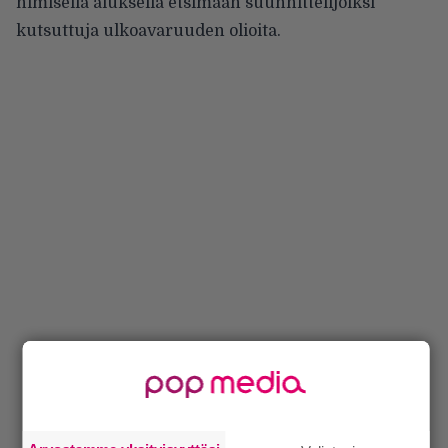
nimisellä aluksella etsimään suunnittelijoiksi
kutsuttuja ulkoavaruuden olioita.