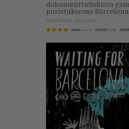
dokumenttielokuva gamb
puristuksessa Barcelona
26.9.2018 14:00
Hannu Liekso
MAA
Suomi
VUOSI
2018
GEN