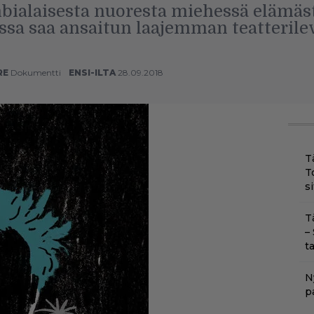
ialaisesta nuoresta miehessä elämäs
ssa saa ansaitun laajemman teatterile
RE
Dokumentti
ENSI-ILTA
28.09.2018
T
T
s
T
–
t
N
p