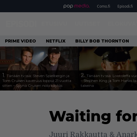
Como.fi
Episodi.fi
ETUSIVU
UUTISET
ELOKUVA
PRIME VIDEO
NETFLIX
BILLY BOB THORNTON
1.
2.
Tänään tv:ssä: Steven Spielbergin ja
Tänään tv:ssä: Loistoleffa vu
Tom Cruisen kaveruus loppui 21 vuotta
– Stephen King ja Tom Hanks l
sitten – Syynä Cruisen nolo käytös
takeina
Waiting fo
Juuri Rakkautta & Anark