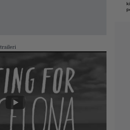
k
p
raileri