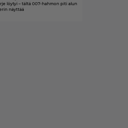
irje löytyi – tältä 007-hahmon piti alun
erin näyttää