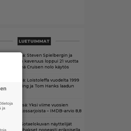
LUETUIMMAT
änään tv:ssä: Steven Spielbergin ja
om Cruisen kaveruus loppui 21 vuotta
itten – Syynä Cruisen nolo käytös
änään tv:ssä: Loistoleffa vuodelta 1999
 Stephen King ja Tom Hanks laadun
sen
akeina
tietoja
t Netflixissä: Yksi viime vuosien
 ja
arhaista rikossarjoista – IMDB-arvio 8,8
llä tv:ssä: Sotaelokuvan näyttelijät
asvattivat lihakset nopeasti erikoisella
toja