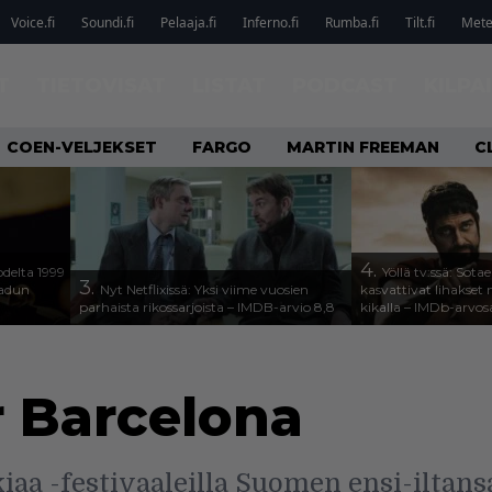
Voice.fi
Soundi.fi
Pelaaja.fi
Inferno.fi
Rumba.fi
Tilt.fi
Metel
T
TIETOVISAT
LISTAT
PODCAST
KILPA
COEN-VELJEKSET
FARGO
MARTIN FREEMAN
C
4.
odelta 1999
Yöllä tv:ssä: Sota
3.
aadun
Nyt Netflixissä: Yksi viime vuosien
kasvattivat lihakset n
parhaista rikossarjoista – IMDB-arvio 8,8
kikalla – IMDb-arvos
r Barcelona
iaa -festivaaleilla Suomen ensi-iltans