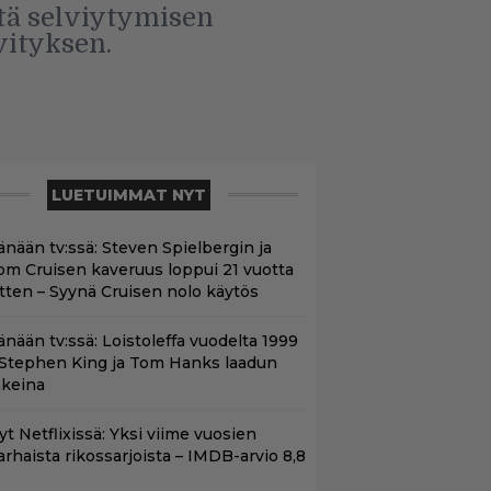
tä selviytymisen
vityksen.
LUETUIMMAT NYT
änään tv:ssä: Steven Spielbergin ja
om Cruisen kaveruus loppui 21 vuotta
itten – Syynä Cruisen nolo käytös
änään tv:ssä: Loistoleffa vuodelta 1999
 Stephen King ja Tom Hanks laadun
akeina
yt Netflixissä: Yksi viime vuosien
arhaista rikossarjoista – IMDB-arvio 8,8