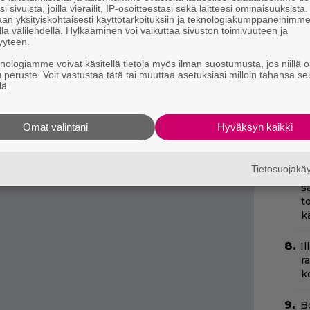
i sivuista, joilla vierailit, IP-osoitteestasi sekä laitteesi ominaisuuksista
k
 Barcelona on suomalaistenkin turistien
an yksityiskohtaisesti käyttötarkoituksiin ja teknologiakumppaneihimm
la välilehdellä. Hylkääminen voi vaikuttaa sivuston toimivuuteen ja
alkavat olla lopen kyllästyneitä
yyteen.
C
elmiin. Kaupunki on muutenkin vaikeuksissa
k
knologiamme voivat käsitellä tietoja myös ilman suostumusta, jos niillä o
t
ooppaan pyrkivien maahanmuuttajien kanssa.
u peruste. Voit vastustaa tätä tai muuttaa asetuksiasi milloin tahansa se
lä.
H
e
Omat valintani
Hyväksyn kaikki
M
e
Tietosuojak
I
s
t
k
Il
r
k
B