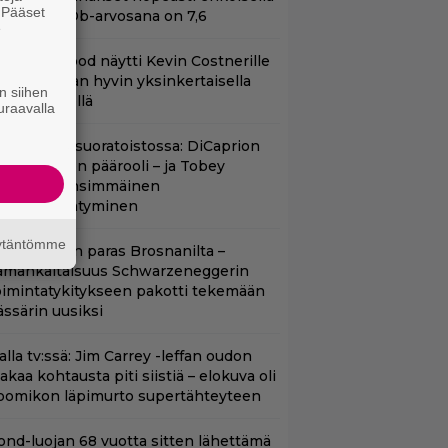
. Pääset
ikalla – IMDb-arvosana on 7,6
e
lint Eastwood näytti Kevin Costnerille
aapin paikan hyvin yksinkertaisella
n siihen
oimenpiteellä
uraavalla
uippuleffa suoratoistossa: DiCaprion
nsimmäinen päärooli – ja Tobey
aguiren ensimmäinen
lokuvaesiintyminen
äytäntömme
llan Bond on paras Brosnanilta –
amankaltaisuus Schwarzeneggerin
oimintatykitykseen pakotti tekemään
ässärin uusiksi
lalla tv:ssä: Jim Carrey -leffan oudon
aakaa kohtausta piti siistiä – elokuva oli
oomikon läpimurto supertähteyteen
ond-luojan 68 vuotta sitten lähettämä