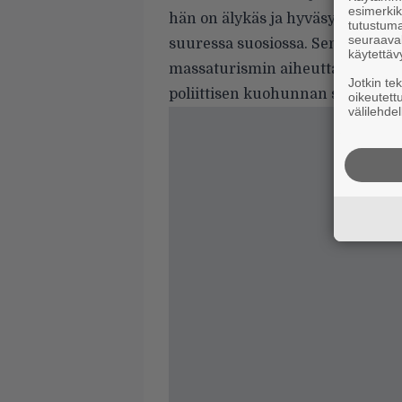
esimerkiks
hän on älykäs ja hyväsydäminen.
tutustuma
seuraaval
suuressa suosiossa. Sen asukkaat 
käytettäv
massaturismin aiheuttamiin ong
Jotkin te
poliittisen kuohunnan sekä Eur
oikeutett
välilehdel