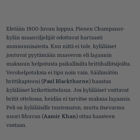
Eletään 1800-luvun loppua. Pienen Champaner-
kylän maanviljelijät odottavat hartaasti
monsuunisateita. Kun niitä ei tule, kyläläiset
joutuvat pyytämään maaveron eli lagaanin
maksuun helpotusta paikallisilta brittihallitsijoilta.
Verohelpotuksia ei tipu noin vain. Säälimätön
brittikapteeni (
Paul Blackthorne
) haastaa
kyläläiset krikettiotteluun. Jos kyläläiset voittavat
britit ottelussa, heidän ei tarvitse maksaa lagaania.
Peli on kyläläisille tuntematon, mutta itsevarma
nuori Bhuvan (
Aamir Khan
) ottaa haasteen
vastaan.