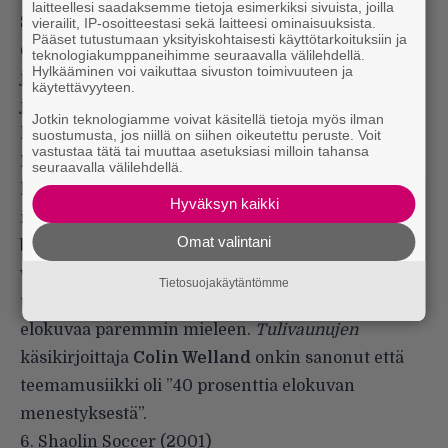
laitteellesi saadaksemme tietoja esimerkiksi sivuista, joilla
Sunnuntaina hän ei juokse, oli silloin karsinnat tai
vierailit, IP-osoitteestasi sekä laitteesi ominaisuuksista.
Pääset tutustumaan yksityiskohtaisesti käyttötarkoituksiin ja
ei. Harold Abrahams (
Ben Cross
) on rikkaan
teknologiakumppaneihimme seuraavalla välilehdellä.
Hylkääminen voi vaikuttaa sivuston toimivuuteen ja
juutalaisperheen vesa ja Cambridgen opiskelija,
käytettävyyteen.
jolle juokseminen on hänen oma tapansa
Jotkin teknologiamme voivat käsitellä tietoja myös ilman
kommentoida juutalaisvainoja.
suostumusta, jos niillä on siihen oikeutettu peruste. Voit
vastustaa tätä tai muuttaa asetuksiasi milloin tahansa
Hugh Hudsonin
ohjaama
Tulivaunut
kertoo
seuraavalla välilehdellä.
kilpailemisesta ja voittamisesta mutta myös
Hyväksyn kaikki
ihmisen henkisestä kehityksestä sekä ristiriidoista
Omat valintani
brittiläisessä luokkayhteisössä. Se on niitä Oscar-
voittajia, jotka ovat vuosien myötä hieman
Tietosuojakäytäntömme
unohtuneet.
Vangelisin
musiikki on jäänyt
elokuvaa paremmin mieleen.
Tulivaunujen
käsikirjoittaja
Colin Welland
onkin sanonut että
teemamusiikki oli ”40 prosenttia elokuvan
menestyksestä”.
6. Shaolin Soccer (2001)