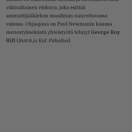
väkivaltainen elokuva, joka esittää
ammattijääkiekon maailman naurettavassa
valossa. Ohjaajana on Paul Newmanin kanssa
menestyksekästä yhteistyötä tehnyt
George Roy
Hill
(
Butch ja Kid
,
Puhallus
).