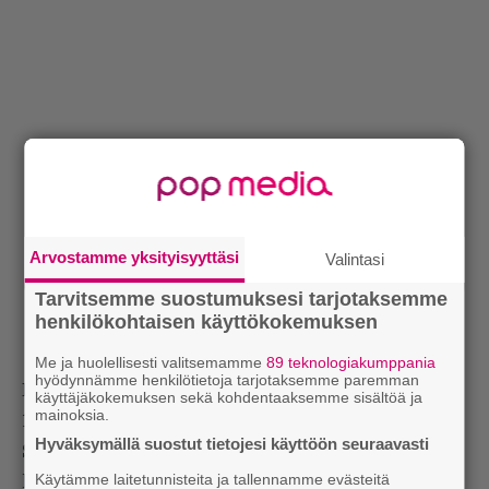
Arvostamme yksityisyyttäsi
Valintasi
Tarvitsemme suostumuksesi tarjotaksemme
henkilökohtaisen käyttökokemuksen
Me ja huolellisesti valitsemamme
89 teknologiakumppania
hyödynnämme henkilötietoja tarjotaksemme paremman
Kaksi brittiläistä sprintteriä valmistautuu vuoden
käyttäjäkokemuksen sekä kohdentaaksemme sisältöä ja
mainoksia.
1924 Pariisin olympialaisten sadan metrin kisaan.
Hyväksymällä suostut tietojesi käyttöön seuraavasti
Skottilainen Eric Liddle (
Ian Charleson
) on harras
Käytämme laitetunnisteita ja tallennamme evästeitä
kristitty, joka palvelee Jumalaansa juoksemalla.