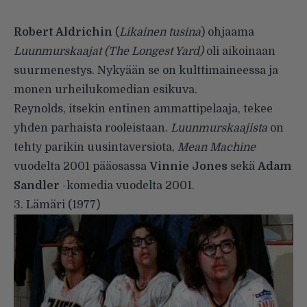
Robert Aldrichin
(
Likainen tusina
) ohjaama
Luunmurskaajat
(The Longest Yard)
oli aikoinaan
suurmenestys. Nykyään se on kulttimaineessa ja
monen urheilukomedian esikuva.
Reynolds, itsekin entinen ammattipelaaja, tekee
yhden parhaista rooleistaan.
Luunmurskaajista
on
tehty parikin uusintaversiota,
Mean Machine
vuodelta 2001 pääosassa
Vinnie Jones
sekä
Adam
Sandler
-komedia vuodelta 2001.
3. Lämäri (1977)