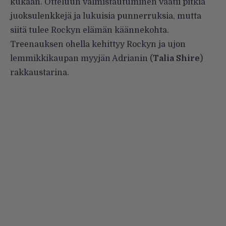
kukaan. Otteluun valmistautuminen vaatii pitkiä
juoksulenkkejä ja lukuisia punnerruksia, mutta
siitä tulee Rockyn elämän käännekohta.
Treenauksen ohella kehittyy Rockyn ja ujon
lemmikkikaupan myyjän Adrianin (
Talia Shire
)
rakkaustarina.