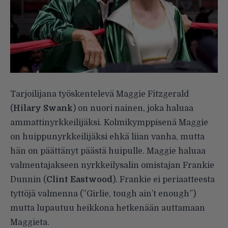
Tarjoilijana työskentelevä Maggie Fitzgerald
(
Hilary Swank
) on nuori nainen, joka haluaa
ammattinyrkkeilijäksi. Kolmikymppisenä Maggie
on huippunyrkkeilijäksi ehkä liian vanha, mutta
hän on päättänyt päästä huipulle. Maggie haluaa
valmentajakseen nyrkkeilysalin omistajan Frankie
Dunnin (
Clint Eastwood
). Frankie ei periaatteesta
tyttöjä valmenna (”Girlie, tough ain’t enough”)
mutta lupautuu heikkona hetkenään auttamaan
Maggieta.