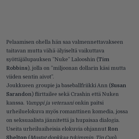
Pelaamisen ohella hän saa valmennettavakseen
taitavan mutta vähä-älyiseltä vaikuttava
syöttäjälupauksen ”Nuke” Lalooshin (
Tim
Robbins
), jolla on ”miljoonan dollarin käsi mutta
viiden sentin aivot”.
Joukkueen groupie ja baseballfriikki Ann (
Susan
Sarandon
) flirttailee sekä Crashin että Nuken
kanssa.
Vamppi ja veteraani
onkin paitsi
urheiluelokuva myös romanttinen komedia, jossa
on seksuaalista jännitettä ja hupaisaa dialogia.
Useita urheiluaiheisia elokuvia ohjannut
Ron
Shelton
(
Mustat donkkaa tykimmin
,
Tin Cup
),