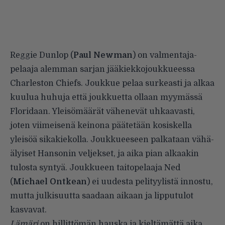
Reggie Dunlop (
Paul Newman
) on valmentaja-
pelaaja alemman sarjan jääkiekkojoukkueessa
Charleston Chiefs. Joukkue pelaa surkeasti ja alkaa
kuulua huhuja että joukkuetta ollaan myymässä
Floridaan. Yleisömäärät vähenevät uhkaavasti,
joten viimeisenä keinona päätetään kosiskella
yleisöä sikakiekolla. Joukkueeseen palkataan vähä-
älyiset Hansonin veljekset, ja aika pian alkaakin
tulosta syntyä. Joukkueen taitopelaaja Ned
(
Michael Ontkean
) ei uudesta pelityylistä innostu,
mutta julkisuutta saadaan aikaan ja lipputulot
kasvavat.
Lämäri
on hillittömän hauska ja kieltämättä aika