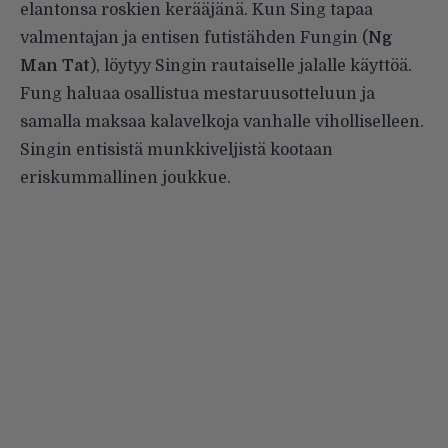
elantonsa roskien kerääjänä. Kun Sing tapaa
valmentajan ja entisen futistähden Fungin (
Ng
Man Tat
), löytyy Singin rautaiselle jalalle käyttöä.
Fung haluaa osallistua mestaruusotteluun ja
samalla maksaa kalavelkoja vanhalle viholliselleen.
Singin entisistä munkkiveljistä kootaan
eriskummallinen joukkue.