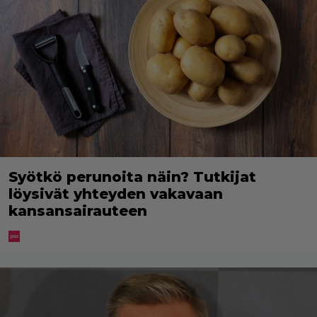
Syötkö perunoita näin? Tutkijat
löysivät yhteyden vakavaan
kansansairauteen