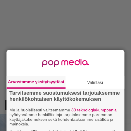
Arvostamme yksityisyyttäsi
Valintasi
Tarvitsemme suostumuksesi tarjotaksemme
henkilökohtaisen käyttökokemuksen
Lisää Episodi Googlen suosituksi lähteeksi
Me ja huolellisesti valitsemamme
89 teknologiakumppania
hyödynnämme henkilötietoja tarjotaksemme paremman
käyttäjäkokemuksen sekä kohdentaaksemme sisältöä ja
mainoksia.