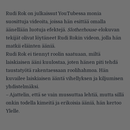
Rudi Rok on julkaissut YouTubessa monia
suosittuja videoita, joissa hän esittää omalla
äänellään luotuja efektejä.
Slotherhouse
-elokuvan
tekijät olivat löytäneet Rudi Rokin videon, jolla hän
matkii eläinten ääniä.
Rudi Rok ei tiennyt roolin saatuaan, miltä
laiskiaisen ääni kuulostaa, joten hänen piti tehdä
taustatyötä rakentaessaan roolihahmoa. Hän
kuvailee laiskiaisen ääntä vihellyksen ja kiljumisen
yhdistelmäksi.
– Ajattelin, että se vain mussuttaa lehtiä, mutta sillä
onkin todella kimeitä ja erikoisia ääniä, hän kertoo
Ylelle.