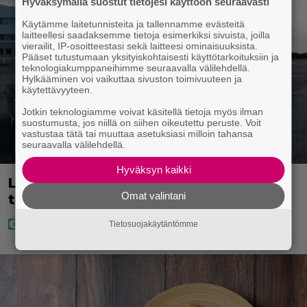
Hyväksymällä suostut tietojesi käyttöön seuraavasti
Käytämme laitetunnisteita ja tallennamme evästeitä
laitteellesi saadaksemme tietoja esimerkiksi sivuista, joilla
vierailit, IP-osoitteestasi sekä laitteesi ominaisuuksista.
Pääset tutustumaan yksityiskohtaisesti käyttötarkoituksiin ja
teknologiakumppaneihimme seuraavalla välilehdellä.
Hylkääminen voi vaikuttaa sivuston toimivuuteen ja
käytettävyyteen.
Jotkin teknologiamme voivat käsitellä tietoja myös ilman
suostumusta, jos niillä on siihen oikeutettu peruste. Voit
vastustaa tätä tai muuttaa asetuksiasi milloin tahansa
seuraavalla välilehdellä.
Hyväksyn kaikki
Laulaja Mirellan rantakuvat ovat
Omat valintani
täynnä lomaa, aurinkoa ja iloa
Tietosuojakäytäntömme