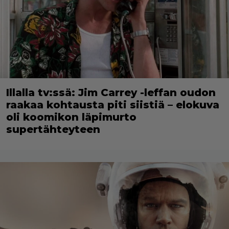
Illalla tv:ssä: Jim Carrey -leffan oudon
raakaa kohtausta piti siistiä – elokuva
oli koomikon läpimurto
supertähteyteen