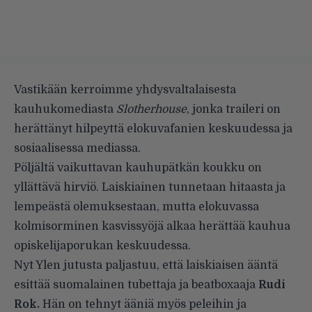
Vastikään
kerroimme
yhdysvaltalaisesta
kauhukomediasta
Slotherhouse
, jonka traileri on
herättänyt hilpeyttä elokuvafanien keskuudessa ja
sosiaalisessa mediassa.
Pöljältä vaikuttavan kauhupätkän koukku on
yllättävä hirviö. Laiskiainen tunnetaan hitaasta ja
lempeästä olemuksestaan, mutta elokuvassa
kolmisorminen kasvissyöjä alkaa herättää kauhua
opiskelijaporukan keskuudessa.
Nyt
Ylen jutusta
paljastuu, että laiskiaisen ääntä
esittää suomalainen tubettaja ja beatboxaaja
Rudi
Rok.
Hän on tehnyt ääniä myös peleihin ja