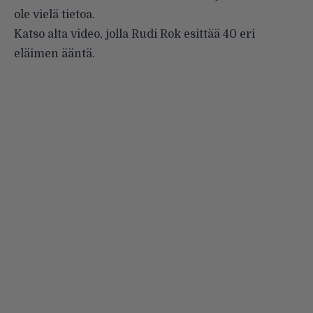
ole vielä tietoa.
Katso alta video, jolla Rudi Rok esittää 40 eri
eläimen ääntä.