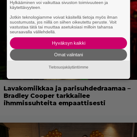
Hylkääminen voi vaikuttaa sivuston toimivuuteen ja
käytettävyyteen.
Jotkin teknologiamme voivat käsitellä tietoja myös ilman
suostumusta, jos niillä on siihen oikeutettu peruste. Voit
vastustaa tätä tai muuttaa asetuksiasi milloin tahansa
seuraavalla välilehdellä.
Hyväksyn kaikki
Omat valintani
Tietosuojakäytäntömme
Lavakomiikkaa ja parisuhdedraamaa –
Bradley Cooper tarkkailee
ihmmissuhteita empaattisesti