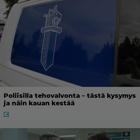
Poliisilla tehovalvonta – tästä kysymys
ja näin kauan kestää