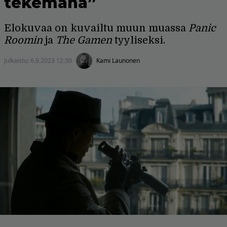
tekemänä”
Elokuvaa on kuvailtu muun muassa
Panic
Roomin
ja
The Gamen
tyyliseksi.
Julkaistu:
6.9.2023 12:30
Kami Launonen