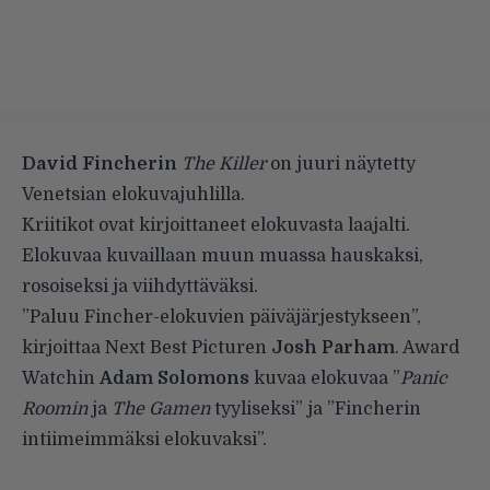
David Fincherin
The Killer
on juuri näytetty
Venetsian elokuvajuhlilla.
Kriitikot ovat kirjoittaneet elokuvasta laajalti.
Elokuvaa kuvaillaan muun muassa hauskaksi,
rosoiseksi ja viihdyttäväksi.
”Paluu Fincher-elokuvien päiväjärjestykseen”,
kirjoittaa Next Best Picturen
Josh Parham
. Award
Watchin
Adam Solomons
kuvaa elokuvaa ”
Panic
Roomin
ja
The Gamen
tyyliseksi” ja ”Fincherin
intiimeimmäksi elokuvaksi”.