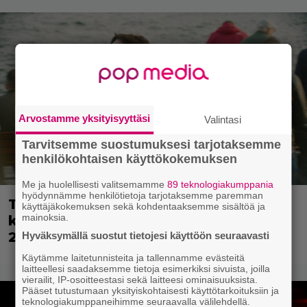
Arvostamme yksityisyyttäsi
Valintasi
Tarvitsemme suostumuksesi tarjotaksemme
henkilökohtaisen käyttökokemuksen
Me ja huolellisesti valitsemamme
89 teknologiakumppania
hyödynnämme henkilötietoja tarjotaksemme paremman
Tänään tv:ssä: Opettaja etsii
käyttäjäkokemuksen sekä kohdentaaksemme sisältöä ja
mainoksia.
kadonnutta sisarentytärtään vuoden
2024 laatuleffassa
Hyväksymällä suostut tietojesi käyttöön seuraavasti
Käytämme laitetunnisteita ja tallennamme evästeitä
laitteellesi saadaksemme tietoja esimerkiksi sivuista, joilla
vierailit, IP-osoitteestasi sekä laitteesi ominaisuuksista.
Pääset tutustumaan yksityiskohtaisesti käyttötarkoituksiin ja
teknologiakumppaneihimme seuraavalla välilehdellä.