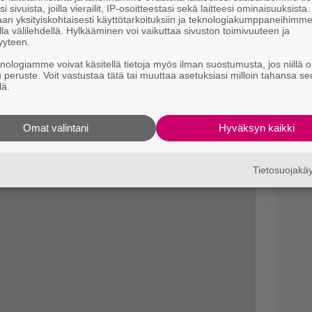
i sivuista, joilla vierailit, IP-osoitteestasi sekä laitteesi ominaisuuksista
s
an yksityiskohtaisesti käyttötarkoituksiin ja teknologiakumppaneihimm
t
la välilehdellä. Hylkääminen voi vaikuttaa sivuston toimivuuteen ja
dokkaat:
k
yyteen.
knologiamme voivat käsitellä tietoja myös ilman suostumusta, jos niillä o
u peruste. Voit vastustaa tätä tai muuttaa asetuksiasi milloin tahansa se
ka Vidgren
lä.
Omat valintani
Hyväksyn kaikki
Tietosuojak