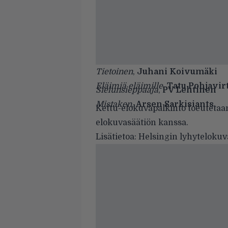
Tietoinen
,
Juhani Koivumäki
Eläimiä eläimille
,
Tatu Pohjavir
Sielunsieppaaja
,
PV Lehtinen
Mistaken
,
Arsen Sarkisiants
Kettu-elokuvapalkinto toeutetaa
elokuvasäätiön kanssa.
Lisätietoa:
Helsingin lyhytelokuva