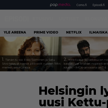
Como.fi
Episodi.fi
ETUSIVU
UUTISET
ELOKUVA
YLE AREENA
PRIME VIDEO
NETFLIX
ILMAISK
1.
2.
Tänän tv:ssä: Esko Salminen ja Satu
Yöllä tv:ssä: Sotaelokuvan näy
Silvo tekevät hienot pääroolit vuoden 1984
kasvattivat lihakset nopeasti eri
menestyselokuvassa
kikalla – IMDb-arvosana on 7,6
Helsingin l
uusi Kettu-