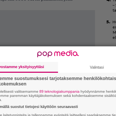
T
–
t
H
e
M
e
O
d
o
vostamme yksityisyyttäsi
Valintasi
Il
r
semme suostumuksesi tarjotaksemme henkilökohtai
k
ökokemuksen
lellisesti valitsemamme
89 teknologiakumppania
hyödynnämme henkilö
Sc
semme paremman käyttäjäkokemuksen sekä kohdentaaksemme sisältöä
m
a.
–
ällä suostut tietojesi käyttöön seuraavasti
laitetunnisteita ja tallennamme evästeitä laitteellesi saadaksemme tie
I