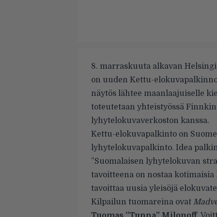
8. marraskuuta alkavan Helsingi
on uuden Kettu-elokuvapalkinno
näytös lähtee maanlaajuiselle ki
toteutetaan yhteistyössä Finnki
lyhytelokuvaverkoston kanssa.
Kettu-elokuvapalkinto on Suomen
lyhytelokuvapalkinto. Idea palk
”Suomalaisen lyhytelokuvan stra
tavoitteena on nostaa kotimaisia 
tavoittaa uusia yleisöjä elokuvate
Kilpailun tuomareina ovat
Madve
Tuomas ”Tunna” Milonoff
. Voi