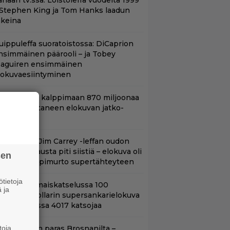
änään tv:ssä: Loistoleffa vuodelta 1999
 Stephen King ja Tom Hanks laadun
akeina
uippuleffa suoratoistossa: DiCaprion
nsimmäinen päärooli – ja Tobey
aguiren ensimmäinen
lokuvaesiintyminen
hjaaja lähti kalppimaan 870 miljoonaa
ollaria tuottaneen elokuvan jatko-
sasta
lalla tv:ssä: Jim Carrey -leffan oudon
aakaa kohtausta piti siistiä – elokuva oli
sen
oomikon läpimurto supertähteyteen
tietoja
ifihetki: Ilmaiskatselussa 100
 ja
iljoonan dollarin supersankarielokuva
 sai Suomessa 4017 katsojaa
toja
llan Bond on paras Brosnanilta –