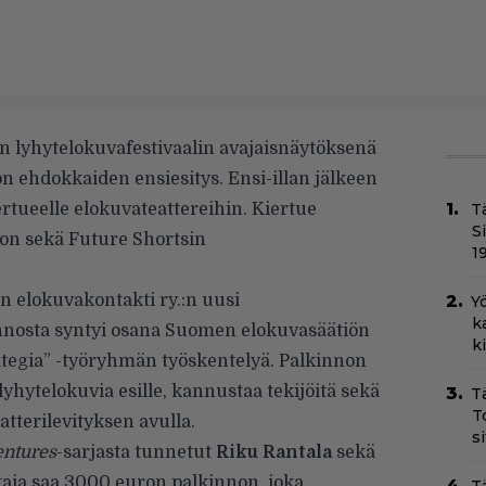
n lyhytelokuvafestivaalin avajaisnäytöksenä
n ehdokkaiden ensiesitys.
Ensi-illan jälkeen
ertueelle elokuvateattereihin. Kiertue
T
S
non sekä Future Shortsin
1
 elokuvakontakti ry.:n uusi
Yö
k
innosta syntyi osana Suomen elokuvasäätiön
k
tegia” -työryhmän työskentelyä. Palkinnon
lyhytelokuvia esille, kannustaa tekijöitä sekä
T
T
atterilevityksen avulla.
s
ntures
-sarjasta tunnetut
Riku Rantala
sekä
ttaja saa 3000 euron palkinnon, joka