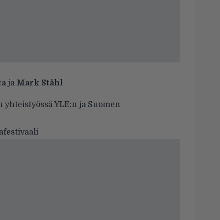
ta
ja
Mark Ståhl
n yhteistyössä YLE:n ja Suomen
festivaali