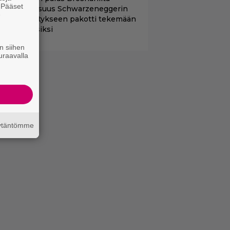
. Pääset
amankaltaisuus Schwarzeneggerin
e
oimintatykitykseen pakotti tekemään
ässärin uusiksi
n siihen
uraavalla
äytäntömme