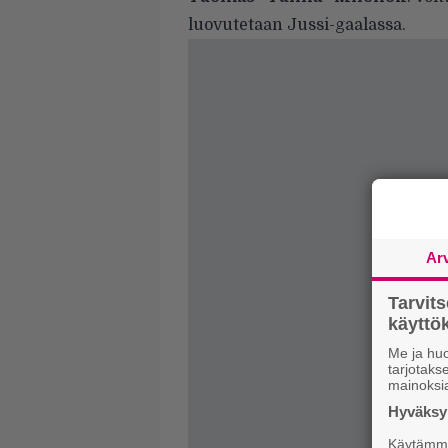
luovutetaan Jussi-gaalassa.
Ar
Tarvit
käytt
Me ja huo
tarjotak
mainoksi
Hyväksym
Käytämme 