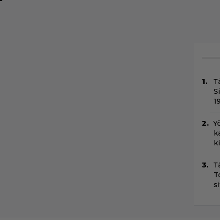
T
S
1
Yö
k
k
T
T
s