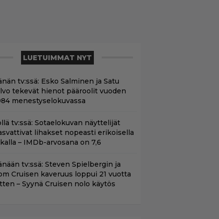
LUETUIMMAT NYT
änän tv:ssä: Esko Salminen ja Satu
ilvo tekevät hienot pääroolit vuoden
984 menestyselokuvassa
llä tv:ssä: Sotaelokuvan näyttelijät
asvattivat lihakset nopeasti erikoisella
ikalla – IMDb-arvosana on 7,6
änään tv:ssä: Steven Spielbergin ja
om Cruisen kaveruus loppui 21 vuotta
itten – Syynä Cruisen nolo käytös