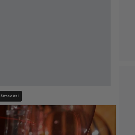
lähteeksi