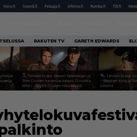
Voice.fi
Soundi.fi
Pelaaja.fi
Inferno.fi
Rumba.fi
Tilt.fi
Metel
T
TIETOVISAT
LISTAT
PODCAST
KILPA
ATSELUSSA
RAKUTEN TV
GARETH EDWARDS
EL
3.
4.
ttelijät
Tänään tv:ssä: Steven Spielbergin ja
Tänään tv:ssä: Lo
koisella
Tom Cruisen kaveruus loppui 21 vuotta
– Stephen King ja T
sitten – Syynä Cruisen nolo käytös
takeina
yhytelokuvafestiva
palkinto