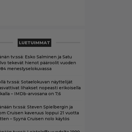
LUETUIMMAT
änän tv:ssä: Esko Salminen ja Satu
ilvo tekevät hienot pääroolit vuoden
984 menestyselokuvassa
llä tv:ssä: Sotaelokuvan näyttelijät
asvattivat lihakset nopeasti erikoisella
ikalla – IMDb-arvosana on 7,6
änään tv:ssä: Steven Spielbergin ja
om Cruisen kaveruus loppui 21 vuotta
itten – Syynä Cruisen nolo käytös