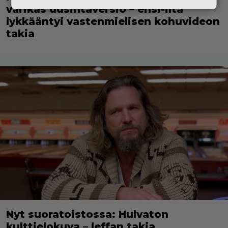
värikäs uusintaversio – ensi-ilta
lykkääntyi vastenmielisen kohuvideon
takia
Nyt suoratoistossa: Hulvaton
kulttielokuva – leffan takia