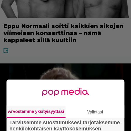
Eppu Normaali soitti kaikkien aikojen
viimeisen konserttinsa – nämä
kappaleet sillä kuultiin
Arvostamme yksityisyyttäsi
Valintasi
Tarvitsemme suostumuksesi tarjotaksemme
henkilökohtaisen käyttökokemuksen