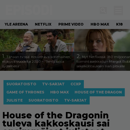
YLE AREENA
NETFLIX
PRIME VIDEO
HBO MAX
K18
1.
2.
Tänään tv:ssä: Koskettava kotimainen
Nyt Netflixissä: 180 miljoona
elokuva vuodelta 2020 – ”Tehty isolla
toimintaseikkailu – Margot Robb
sydämellä”
seksikohtauksen liian pitkälle
SUORATOISTO
TV-SARJAT
CCXP
GAME OF THRONES
HBO MAX
HOUSE OF THE DRAGON
JULISTE
SUORATOISTO
TV-SARJAT
House of the Dragonin
tuleva kakkoskausi sai