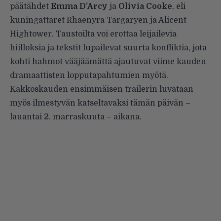
päätähdet
Emma D’Arcy
ja
Olivia Cooke
, eli
kuningattaret Rhaenyra Targaryen ja Alicent
Hightower. Taustoilta voi erottaa leijailevia
hiilloksia ja tekstit lupailevat suurta konfliktia, jota
kohti hahmot vääjäämättä ajautuvat viime kauden
dramaattisten lopputapahtumien myötä.
Kakkoskauden ensimmäisen trailerin luvataan
myös ilmestyvän katseltavaksi tämän päivän –
lauantai 2. marraskuuta – aikana.