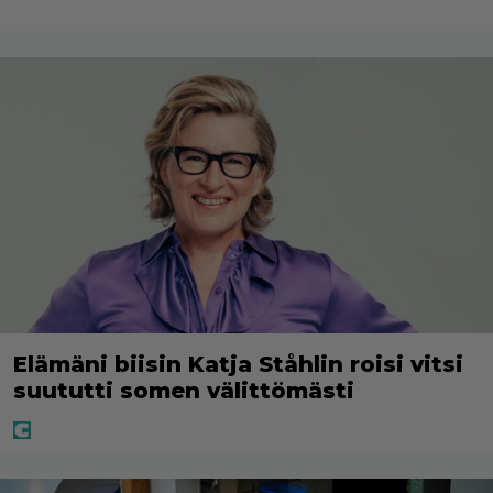
Elämäni biisin Katja Ståhlin roisi vitsi
suututti somen välittömästi