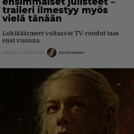
ensimmäiset julisteet –
traileri ilmestyy myös
vielä tänään
Lohikäärmeet valtaavat TV-ruudut taas
ensi vuonna.
Julkaistu:
2.12.2023 14:01
Ira Hurskainen