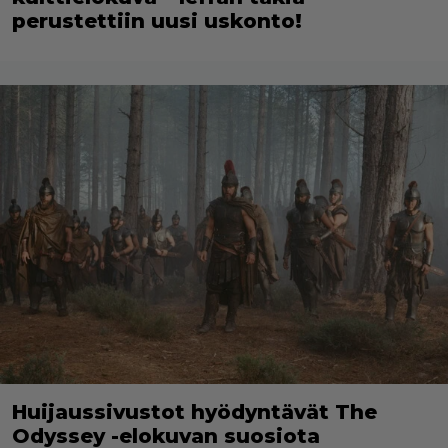
perustettiin uusi uskonto!
Huijaussivustot hyödyntävät The
Odyssey -elokuvan suosiota