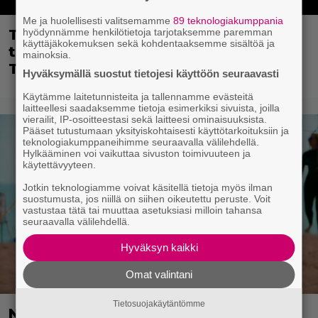
Me ja huolellisesti valitsemamme
89 teknologiakumppania
hyödynnämme henkilötietoja tarjotaksemme paremman
Tietovisa, osa 2: Tiedätkö Hollywood-
käyttäjäkokemuksen sekä kohdentaaksemme sisältöä ja
tähtien yllättävät syntymänimet?
mainoksia.
Testaa!
Hyväksymällä suostut tietojesi käyttöön seuraavasti
Käytämme laitetunnisteita ja tallennamme evästeitä
laitteellesi saadaksemme tietoja esimerkiksi sivuista, joilla
vierailit, IP-osoitteestasi sekä laitteesi ominaisuuksista.
Pääset tutustumaan yksityiskohtaisesti käyttötarkoituksiin ja
teknologiakumppaneihimme seuraavalla välilehdellä.
Hylkääminen voi vaikuttaa sivuston toimivuuteen ja
käytettävyyteen.
Jotkin teknologiamme voivat käsitellä tietoja myös ilman
suostumusta, jos niillä on siihen oikeutettu peruste. Voit
vastustaa tätä tai muuttaa asetuksiasi milloin tahansa
seuraavalla välilehdellä.
Hyväksyn kaikki
Omat valintani
Tietosuojakäytäntömme
Nyt ilmaiskatselussa: Kulttiklassikon