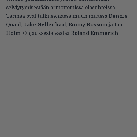
selviytymisestään armottomissa olosuhteissa.
Tarinaa ovat tulkitsemassa muun muassa
Dennis
Quaid
,
Jake Gyllenhaal
,
Emmy Rossum
ja
Ian
Holm
. Ohjauksesta vastaa
Roland Emmerich
.