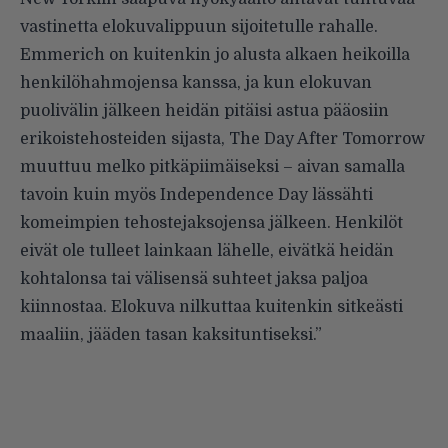
vastinetta elokuvalippuun sijoitetulle rahalle.
Emmerich on kuitenkin jo alusta alkaen heikoilla
henkilöhahmojensa kanssa, ja kun elokuvan
puolivälin jälkeen heidän pitäisi astua pääosiin
erikoistehosteiden sijasta, The Day After Tomorrow
muuttuu melko pitkäpiimäiseksi – aivan samalla
tavoin kuin myös Independence Day lässähti
komeimpien tehostejaksojensa jälkeen. Henkilöt
eivät ole tulleet lainkaan lähelle, eivätkä heidän
kohtalonsa tai välisensä suhteet jaksa paljoa
kiinnostaa. Elokuva nilkuttaa kuitenkin sitkeästi
maaliin, jääden tasan kaksituntiseksi.”