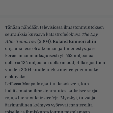
Tänään nähdään televisiossa ilmastonmuutoksen
seurauksia kuvaava katastrofielokuva
The Day
After Tomorrow
(2004).
Roland Emmerichin
ohjaama teos oli aikoinaan jättimenestys, ja se
keräsi maailmanlaajuisesti yli 552 miljoonaa
dollaria 125 miljoonan dollarin budjetilla sijoittuen
vuoden 2004 kuudenneksi menestyneimmäksi
elokuvaksi.
Leffassa Maapallo ajautuu kaaokseen, kun
hallitsematon ilmastonmuutos laukaisee sarjan
rajuja luonnonkatastrofeja. Myrskyt, tulvat ja
äärimmäinen kylmyys vyöryvät mantereilta
toiselle, ja ihmiskunta joutuu taistelemaan