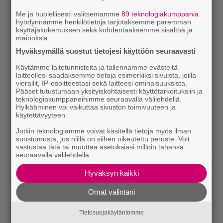
Me ja huolellisesti valitsemamme
89 teknologiakumppania
hyödynnämme henkilötietoja tarjotaksemme paremman
käyttäjäkokemuksen sekä kohdentaaksemme sisältöä ja
mainoksia.
Hyväksymällä suostut tietojesi käyttöön seuraavasti
Käytämme laitetunnisteita ja tallennamme evästeitä
laitteellesi saadaksemme tietoja esimerkiksi sivuista, joilla
vierailit, IP-osoitteestasi sekä laitteesi ominaisuuksista.
Pääset tutustumaan yksityiskohtaisesti käyttötarkoituksiin ja
teknologiakumppaneihimme seuraavalla välilehdellä.
Hylkääminen voi vaikuttaa sivuston toimivuuteen ja
käytettävyyteen.
Jotkin teknologiamme voivat käsitellä tietoja myös ilman
suostumusta, jos niillä on siihen oikeutettu peruste. Voit
vastustaa tätä tai muuttaa asetuksiasi milloin tahansa
seuraavalla välilehdellä.
Hyväksyn kaikki
Omat valintani
Tietosuojakäytäntömme