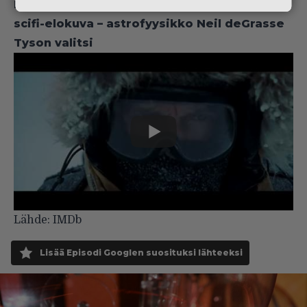
Lue myös:
Tässä on tieteellisesti epätarkin
scifi-elokuva – astrofyysikko Neil deGrasse
Tyson valitsi
Lähde:
IMDb
Lisää Episodi Googlen suosituksi lähteeksi