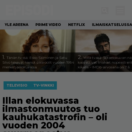
YLE AREENA
PRIME VIDEO
NETFLIX
ILMAISKATSELUSSA
1.
2.
Tänän tv:ssä: Esko Salminen ja Satu
Yöllä tv:ssä: Sotaelokuvan näy
Silvo tekevät hienot pääroolit vuoden 1984
kasvattivat lihakset nopeasti eri
menestyselokuvassa
kikalla – IMDb-arvosana on 7,6
TELEVISIO
TV-VINKKI
Illan elokuvassa
ilmastonmuutos tuo
kauhukatastrofin – oli
vuoden 2004