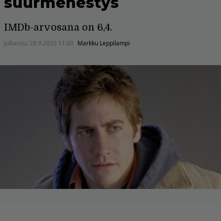
suurmenestys
IMDb-arvosana on 6,4.
Julkaistu:
28.9.2025 11:00
Markku Leppilampi