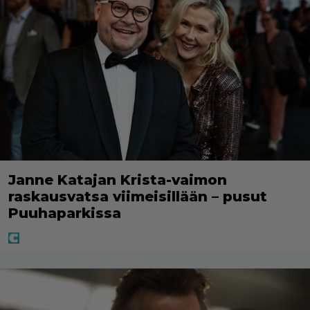
Janne Katajan Krista-vaimon
raskausvatsa viimeisillään – pusut
Puuhaparkissa