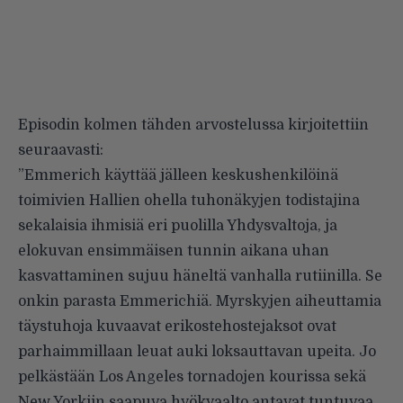
Episodin kolmen tähden
arvostelussa
kirjoitettiin
seuraavasti:
”Emmerich käyttää jälleen keskushenkilöinä
toimivien Hallien ohella tuhonäkyjen todistajina
sekalaisia ihmisiä eri puolilla Yhdysvaltoja, ja
elokuvan ensimmäisen tunnin aikana uhan
kasvattaminen sujuu häneltä vanhalla rutiinilla. Se
onkin parasta Emmerichiä. Myrskyjen aiheuttamia
täystuhoja kuvaavat erikostehostejaksot ovat
parhaimmillaan leuat auki loksauttavan upeita. Jo
pelkästään Los Angeles tornadojen kourissa sekä
New Yorkiin saapuva hyökyaalto antavat tuntuvaa