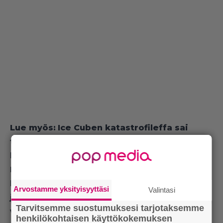
Lue myös:
Ice Cuben katastrofileffa sai
täystyrmäyksen: ”Se on niin huono ettei
katsetta voi kääntää pois”
Lue myös:
Nyt Netflixissä: Massiivinen
hirviöspektaakkeli joka suututti
Arvostamme yksityisyyttäsi
Valintasi
japanilaiset – örvelön jumalainen status
Tarvitsemme suostumuksesi tarjotaksemme
vietiin
henkilökohtaisen käyttökokemuksen