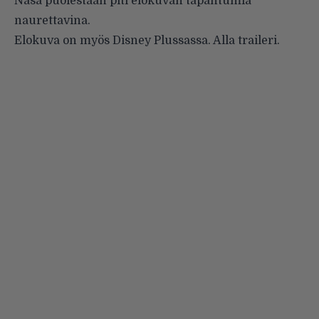
Nasa puolestaan
piti
elokuvan tapahtumia
naurettavina.
Elokuva on myös Disney Plussassa. Alla traileri.