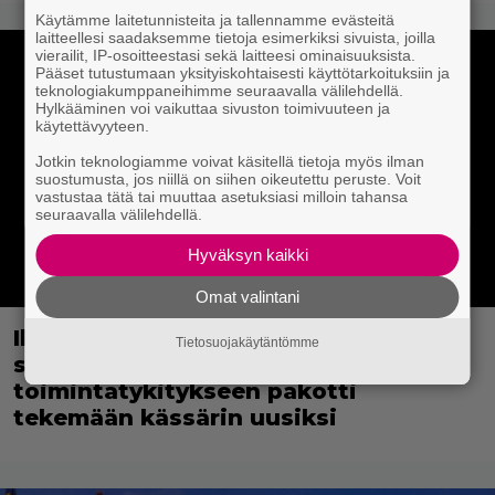
Käytämme laitetunnisteita ja tallennamme evästeitä
laitteellesi saadaksemme tietoja esimerkiksi sivuista, joilla
vierailit, IP-osoitteestasi sekä laitteesi ominaisuuksista.
Pääset tutustumaan yksityiskohtaisesti käyttötarkoituksiin ja
teknologiakumppaneihimme seuraavalla välilehdellä.
Hylkääminen voi vaikuttaa sivuston toimivuuteen ja
käytettävyyteen.
Jotkin teknologiamme voivat käsitellä tietoja myös ilman
suostumusta, jos niillä on siihen oikeutettu peruste. Voit
vastustaa tätä tai muuttaa asetuksiasi milloin tahansa
seuraavalla välilehdellä.
Hyväksyn kaikki
Omat valintani
Illan Bond on paras Brosnanilta –
Tietosuojakäytäntömme
samankaltaisuus Schwarzeneggerin
toimintatykitykseen pakotti
tekemään kässärin uusiksi