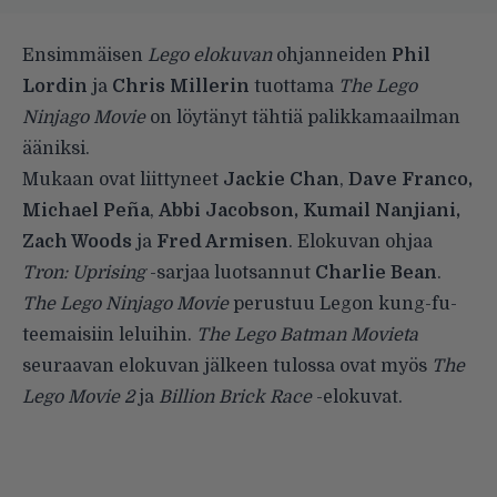
Ensimmäisen
Lego elokuvan
ohjanneiden
Phil
Lordin
ja
Chris Millerin
tuottama
The Lego
Ninjago Movie
on löytänyt tähtiä palikkamaailman
ääniksi.
Mukaan ovat liittyneet
Jackie Chan
,
Dave Franco,
Michael Peña
,
Abbi Jacobson, Kumail Nanjiani,
Zach Woods
ja
Fred Armisen
. Elokuvan ohjaa
Tron: Uprising
-sarjaa luotsannut
Charlie Bean
.
The Lego Ninjago Movie
perustuu Legon kung-fu-
teemaisiin leluihin.
The Lego Batman Movieta
seuraavan elokuvan jälkeen tulossa ovat myös
The
Lego Movie 2
ja
Billion Brick Race
-elokuvat.