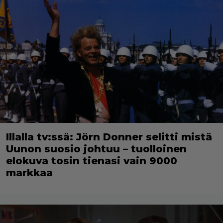
Illalla tv:ssä: Jörn Donner selitti mistä
Uunon suosio johtuu – tuolloinen
elokuva tosin tienasi vain 9000
markkaa