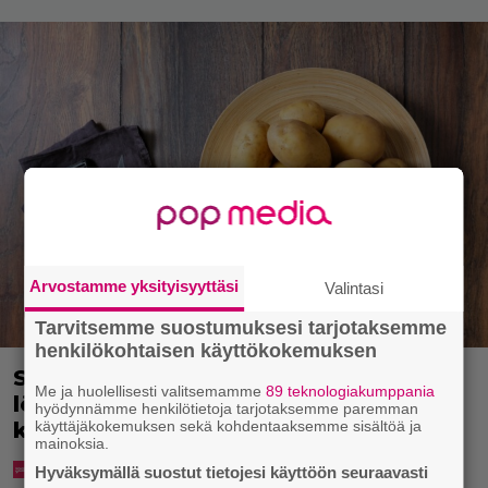
Arvostamme yksityisyyttäsi
Valintasi
Tarvitsemme suostumuksesi tarjotaksemme
henkilökohtaisen käyttökokemuksen
Syötkö perunoita näin? Tutkijat
Me ja huolellisesti valitsemamme
89 teknologiakumppania
löysivät yhteyden vakavaan
hyödynnämme henkilötietoja tarjotaksemme paremman
käyttäjäkokemuksen sekä kohdentaaksemme sisältöä ja
kansansairauteen
mainoksia.
Hyväksymällä suostut tietojesi käyttöön seuraavasti