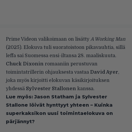
Prime Videon valikoimaan on lisätty
A Working Man
(2025). Elokuva tuli suoratoistoon pikavauhtia, sillä
leffa sai Suomessa ensi-iltansa 28. maaliskuuta.
Chuck Dixonin
romaaniin perustuvan
toimintatrillerin ohjauksesta vastaa
David Ayer
,
joka myös kirjoitti elokuvan käsikirjoituksen
yhdessä
Sylvester Stallonen
kanssa.
Lue myös:
Jason Statham ja Sylvester
Stallone löivät hynttyyt yhteen – Kuinka
superkaksikon uusi toimintaelokuva on
pärjännyt?