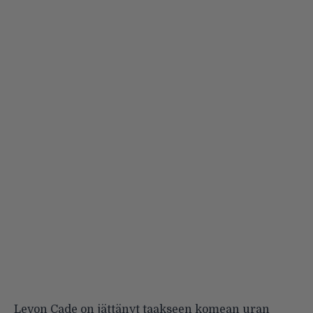
Levon Cade on jättänyt taakseen komean uran