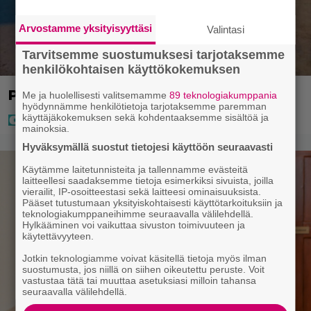
Arvostamme yksityisyyttäsi
Valintasi
Tarvitsemme suostumuksesi tarjotaksemme
henkilökohtaisen käyttökokemuksen
Poliisi teki surullisen löydön Lohjalla
Me ja huolellisesti valitsemamme
89 teknologiakumppania
hyödynnämme henkilötietoja tarjotaksemme paremman
käyttäjäkokemuksen sekä kohdentaaksemme sisältöä ja
mainoksia.
Hyväksymällä suostut tietojesi käyttöön seuraavasti
Käytämme laitetunnisteita ja tallennamme evästeitä
laitteellesi saadaksemme tietoja esimerkiksi sivuista, joilla
vierailit, IP-osoitteestasi sekä laitteesi ominaisuuksista.
Pääset tutustumaan yksityiskohtaisesti käyttötarkoituksiin ja
teknologiakumppaneihimme seuraavalla välilehdellä.
Hylkääminen voi vaikuttaa sivuston toimivuuteen ja
käytettävyyteen.
Jotkin teknologiamme voivat käsitellä tietoja myös ilman
suostumusta, jos niillä on siihen oikeutettu peruste. Voit
vastustaa tätä tai muuttaa asetuksiasi milloin tahansa
seuraavalla välilehdellä.