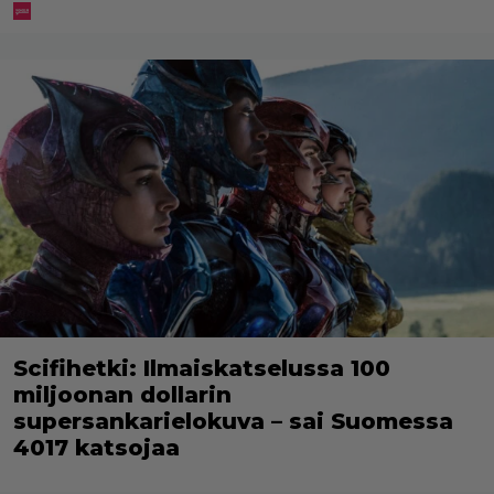
Scifihetki: Ilmaiskatselussa 100
miljoonan dollarin
supersankarielokuva – sai Suomessa
4017 katsojaa