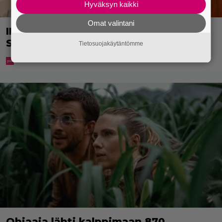
Hyväksyn kaikki
Omat valintani
IL: Teemu Lehtilälle jälleen uusi rooli
Salatuissa elämissä
Tietosuojakäytäntömme
Ohjaaja lähti kalppimaan 870