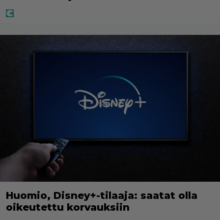
Huomio, Disney+-tilaaja: saatat olla
oikeutettu korvauksiin