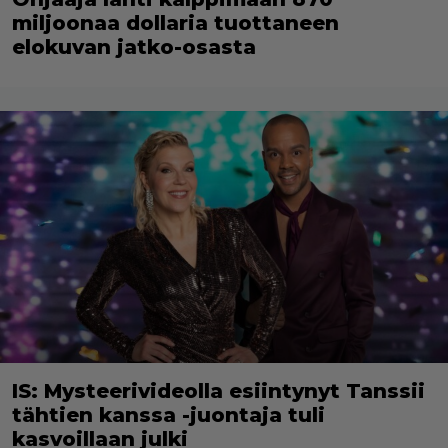
miljoonaa dollaria tuottaneen
elokuvan jatko-osasta
IS: Mysteerivideolla esiintynyt Tanssii
tähtien kanssa -juontaja tuli
kasvoillaan julki