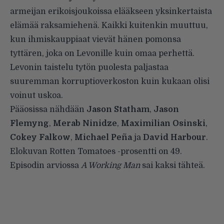
armeijan erikoisjoukoissa elääkseen yksinkertaista
elämää raksamiehenä. Kaikki kuitenkin muuttuu,
kun ihmiskauppiaat vievät hänen pomonsa
tyttären, joka on Levonille kuin omaa perhettä.
Levonin taistelu tytön puolesta paljastaa
suuremman korruptioverkoston kuin kukaan olisi
voinut uskoa.
Pääosissa nähdään
Jason Statham
,
Jason
Flemyng
,
Merab Ninidze
,
Maximilian Osinski
,
Cokey Falkow
,
Michael Peña
ja
David Harbour
.
Elokuvan
Rotten Tomatoes -prosentti
on 49.
Episodin
arviossa
A Working Man
sai kaksi tähteä.