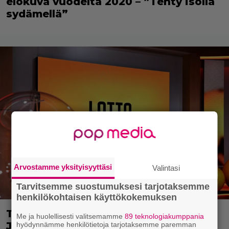
elokuva vuodelta 2020 – ”Tehty isolla
sydämellä”
Arvostamme yksityisyyttäsi
Valintasi
Tarvitsemme suostumuksesi tarjotaksemme
henkilökohtaisen käyttökokemuksen
Täällä pelattiin lauantain Loton ja
Me ja huolellisesti valitsemamme
89 teknologiakumppania
Jokerin isot rahat – Tokmannilla,
hyödynnämme henkilötietoja tarjotaksemme paremman