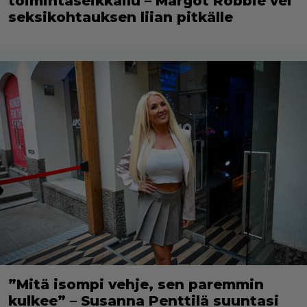
toimintaseikkailu – Margot Robbie vei
seksikohtauksen liian pitkälle
”Mitä isompi vehje, sen paremmin
kulkee” – Susanna Penttilä suuntasi