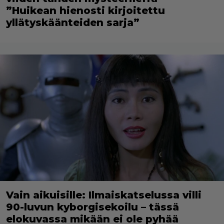
”Huikean hienosti kirjoitettu
yllätyskäänteiden sarja”
Vain aikuisille: Ilmaiskatselussa villi
90-luvun kyborgisekoilu – tässä
elokuvassa mikään ei ole pyhää