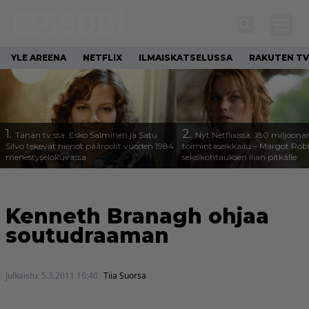
YLE AREENA
NETFLIX
ILMAISKATSELUSSA
RAKUTEN TV
1.
2.
Tänän tv:ssä: Esko Salminen ja Satu
Nyt Netflixissä: 180 miljoona
Silvo tekevät hienot pääroolit vuoden 1984
toimintaseikkailu – Margot Robb
menestyselokuvassa
seksikohtauksen liian pitkälle
Kenneth Branagh ohjaa
soutudraaman
Julkaistu:
5.3.2011 16:40
Tiia Suorsa