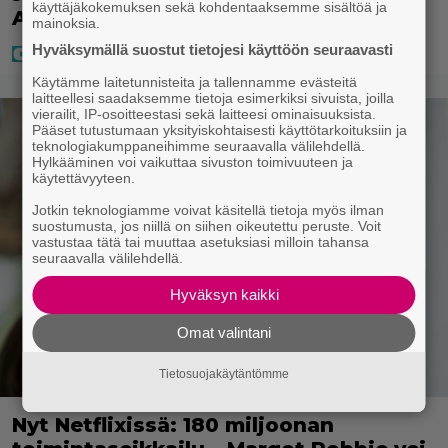
käyttäjäkokemuksen sekä kohdentaaksemme sisältöä ja
ABC:lla, netissä…
mainoksia.
Hyväksymällä suostut tietojesi käyttöön seuraavasti
Käytämme laitetunnisteita ja tallennamme evästeitä
laitteellesi saadaksemme tietoja esimerkiksi sivuista, joilla
vierailit, IP-osoitteestasi sekä laitteesi ominaisuuksista.
Pääset tutustumaan yksityiskohtaisesti käyttötarkoituksiin ja
teknologiakumppaneihimme seuraavalla välilehdellä.
Hylkääminen voi vaikuttaa sivuston toimivuuteen ja
käytettävyyteen.
Jotkin teknologiamme voivat käsitellä tietoja myös ilman
suostumusta, jos niillä on siihen oikeutettu peruste. Voit
vastustaa tätä tai muuttaa asetuksiasi milloin tahansa
seuraavalla välilehdellä.
Hyväksyn kaikki
Omat valintani
Tietosuojakäytäntömme
Nyt Netflixissä: 180 miljoonan