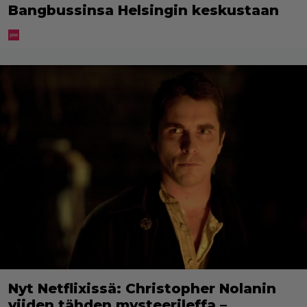
Bangbussinsa Helsingin keskustaan
Nyt Netflixissä: Christopher Nolanin
viiden tähden mysteerileffa –