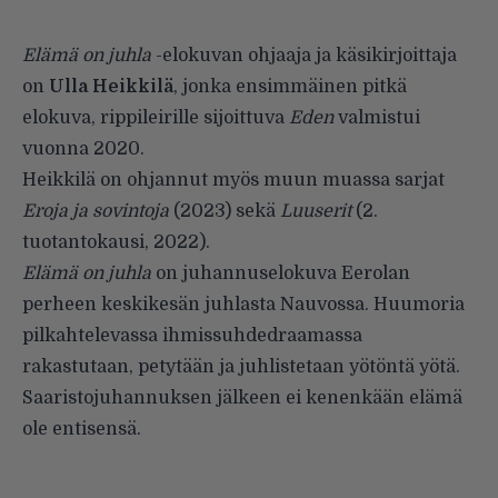
Elämä on juhla
-elokuvan ohjaaja ja käsikirjoittaja
on
Ulla Heikkilä
, jonka ensimmäinen pitkä
elokuva, rippileirille sijoittuva
Eden
valmistui
vuonna 2020.
Heikkilä on ohjannut myös muun muassa sarjat
Eroja ja sovintoja
(2023) sekä
Luuserit
(2.
tuotantokausi, 2022).
Elämä on juhla
on juhannuselokuva Eerolan
perheen keskikesän juhlasta Nauvossa. Huumoria
pilkahtelevassa ihmissuhdedraamassa
rakastutaan, petytään ja juhlistetaan yötöntä yötä.
Saaristojuhannuksen jälkeen ei kenenkään elämä
ole entisensä.