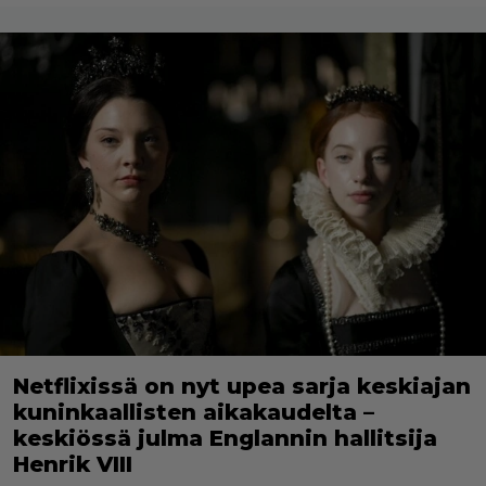
Netflixissä on nyt upea sarja keskiajan
kuninkaallisten aikakaudelta –
keskiössä julma Englannin hallitsija
Henrik VIII