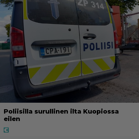
Poliisilla surullinen ilta Kuopiossa
eilen