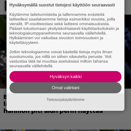
Hyväksymällä suostut tietojesi käyttöön seuraavasti
Lisää Episodi Googlen suosituksi lähteeksi
Käytämme laitetunnisteita ja tallennamme evästeitä
laitteellesi saadaksemme tietoja esimerkiksi sivuista, joilla
vierailit, IP-osoitteestasi sekä laitteesi ominaisuuksista.
Pääset tutustumaan yksityiskohtaisesti käyttötarkoituksiin ja
teknologiakumppaneihimme seuraavalla välilehdellä.
Hylkääminen voi vaikuttaa sivuston toimivuuteen ja
käytettävyyteen.
Jotkin teknologiamme voivat käsitellä tietoja myös ilman
suostumusta, jos niillä on siihen oikeutettu peruste. Voit
vastustaa tätä tai muuttaa asetuksiasi milloin tahansa
seuraavalla välilehdellä.
Hyväksyn kaikki
Omat valintani
Bond-luojan 68 vuotta sitten
Tietosuojakäytäntömme
lähettämä kirje löytyi – tältä 007-
hahmon piti alun perin näyttää