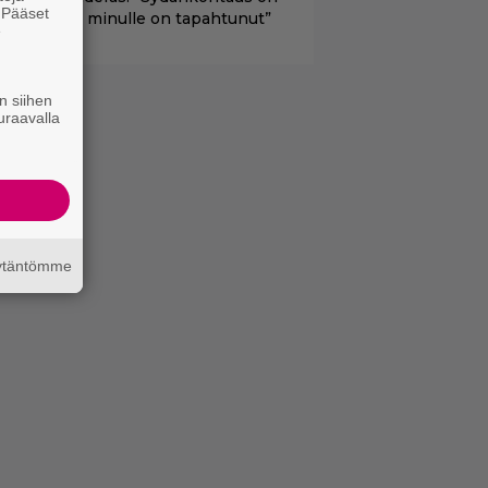
. Pääset
arasta mitä minulle on tapahtunut”
e
n siihen
uraavalla
äytäntömme