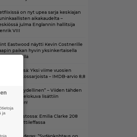
etflixissä on nyt upea sarja keskiajan
uninkaallisten aikakaudelta –
eskiössä julma Englannin hallitsija
enrik VIII
lint Eastwood näytti Kevin Costnerille
aapin paikan hyvin yksinkertaisella
oimenpiteellä
t Netflixissä: Yksi viime vuosien
arhaista rikossarjoista – IMDB-arvio 8,8
Lajissaan täydellinen” – Viiden tähden
sen
cifitoimintaelokuva lisättiin
uoratoistoon!
tietoja
 ja
yt suoratoistossa: Emilia Clarke 208
iljoonan hittileffassa
toja
ntonio Banderas: ”Sydänkohtaus on