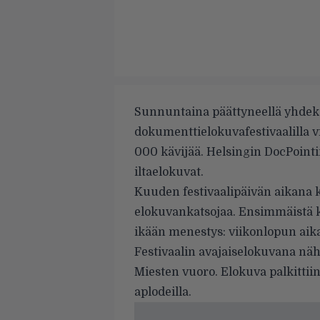
Sunnuntaina päättyneellä yhdek
dokumenttielokuvafestivaalilla 
000 kävijää. Helsingin DocPointin
iltaelokuvat.
Kuuden festivaalipäivän aikana k
elokuvankatsojaa. Ensimmäistä ke
ikään menestys: viikonlopun aika
Festivaalin avajaiselokuvana näh
Miesten vuoro. Elokuva palkittiin
aplodeilla.