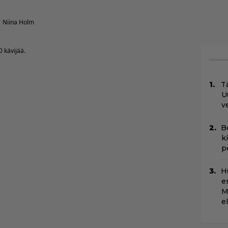
Niina Holm
0 kävijää.
Tä
U
v
B
k
p
H
e
M
e