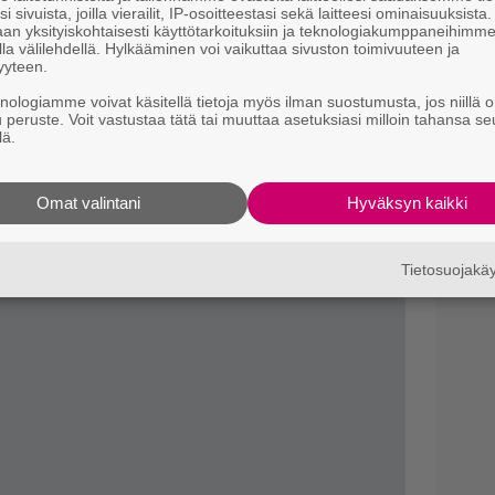
i sivuista, joilla vierailit, IP-osoitteestasi sekä laitteesi ominaisuuksista
p
sehen Finnland sekä Miesten vuoro
an yksityiskohtaisesti käyttötarkoituksiin ja teknologiakumppaneihimm
la välilehdellä. Hylkääminen voi vaikuttaa sivuston toimivuuteen ja
.
yyteen.
sen dokumenttielokuvan merkkivuotta. Alan
knologiamme voivat käsitellä tietoja myös ilman suostumusta, jos niillä o
Soldanin perustamisesta tulee kuluneeksi 85
u peruste. Voit vastustaa tätä tai muuttaa asetuksiasi milloin tahansa se
lä.
kivuoden alkua palkitsemalla ohjaaja Kiti
ntyöpalkinnolla.
Omat valintani
Hyväksyn kaikki
Tietosuojak