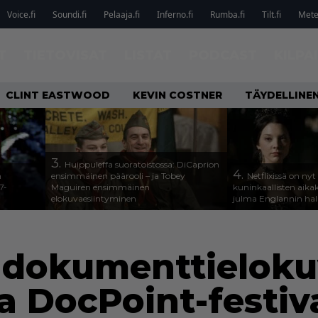
Voice.fi
Soundi.fi
Pelaaja.fi
Inferno.fi
Rumba.fi
Tilt.fi
Metel
T
TIETOVISAT
LISTAT
PODCAST
KILPA
CLINT EASTWOOD
KEVIN COSTNER
TÄYDELLINE
3.
Huippuleffa suoratoistossa: DiCaprion
4.
n
ensimmäinen päärooli – ja Tobey
Netflixissä on nyt
7-
Maguiren ensimmäinen
kuninkaallisten aika
elokuvaesiintyminen
julma Englannin halli
 dokumenttielokuv
ja DocPoint-festiva