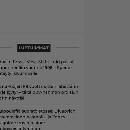
LUETUIMMAT
nään tv:ssä: Vesa-Matti Loiri palasi
unon rooliin vuonna 1998 – Spede
etäytyi sivummalle
ond-luojan 68 vuotta sitten lähettämä
irje löytyi – tältä 007-hahmon piti alun
erin näyttää
uippuleffa suoratoistossa: DiCaprion
nsimmäinen päärooli – ja Tobey
aguiren ensimmäinen
lokuvaesiintyminen