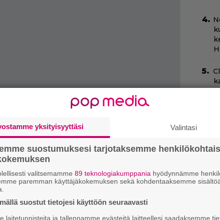
N
k
k
H
C
k
t
Ny
p
vostamme yksityisyyttäsi
Valintasi
”
semme suostumuksesi tarjotaksemme henkilökohtai
s
ökokemuksen
s
lellisesti valitsemamme
89 teknologiakumppania
hyödynnämme henkilö
semme paremman käyttäjäkokemuksen sekä kohdentaaksemme sisältöä
N
a.
m
ällä suostut tietojesi käyttöön seuraavasti
at yleisön liikkeelle sankoin joukoin. Elokuvien
laitetunnisteita ja tallennamme evästeitä laitteellesi saadaksemme tie
A