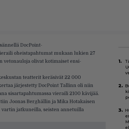
sännellä DocPoint-
vieraili oheistapahtumat mukaan lukien 27
 vetonauloja olivat kotimaiset ensi-
Tä
U
v
eskustan teatterit keräsivät 22 000
rtaa järjestetty DocPoint Tallinn oli niin
B
k
na sisartapahtumassa vieraili 2100 kävijää.
p
tiin Joonas Berghällin ja Mika Hotakaisen
 vartin jatkuneilla, seisten annetuilla
H
e
M
e