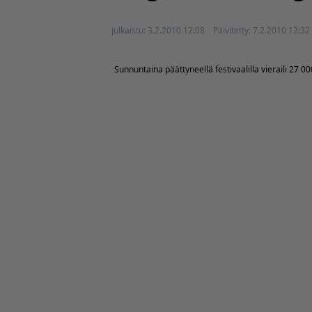
Julkaistu:
3.2.2010 12:08
Päivitetty:
7.2.2010 12:32
Sunnuntaina päättyneellä festivaalilla vieraili 27 00