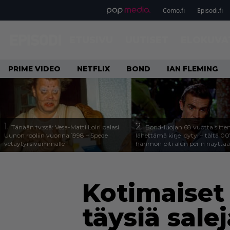
Como.fi
Episodi.fi
ETUSIVU
UUTISET
ELOKUVA
PRIME VIDEO
NETFLIX
BOND
IAN FLEMING
1.
2.
Tänään tv:ssä: Vesa-Matti Loiri palasi
Bond-luojan 68 vuotta sitte
Uunon rooliin vuonna 1998 – Spede
lähettämä kirje löytyi – tältä 00
vetäytyi sivummalle
hahmon piti alun perin näyttää
Kotimaiset
täysiä sale