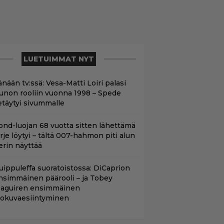
LUETUIMMAT NYT
nään tv:ssä: Vesa-Matti Loiri palasi
unon rooliin vuonna 1998 – Spede
etäytyi sivummalle
ond-luojan 68 vuotta sitten lähettämä
irje löytyi – tältä 007-hahmon piti alun
erin näyttää
uippuleffa suoratoistossa: DiCaprion
nsimmäinen päärooli – ja Tobey
aguiren ensimmäinen
lokuvaesiintyminen