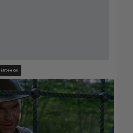
lähteeksi