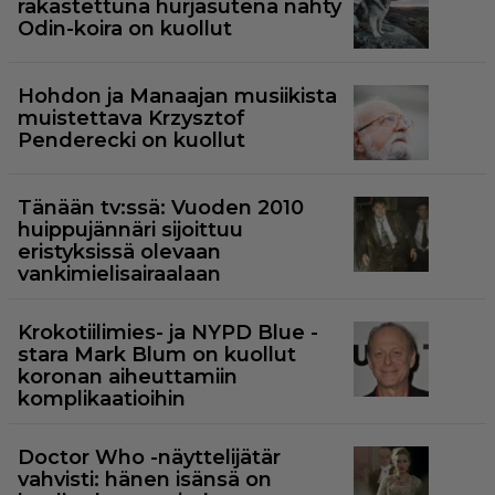
rakastettuna hurjasutena nähty
Odin-koira on kuollut
Hohdon ja Manaajan musiikista
muistettava Krzysztof
Penderecki on kuollut
Tänään tv:ssä: Vuoden 2010
huippujännäri sijoittuu
eristyksissä olevaan
vankimielisairaalaan
Krokotiilimies- ja NYPD Blue -
stara Mark Blum on kuollut
koronan aiheuttamiin
komplikaatioihin
Doctor Who -näyttelijätär
vahvisti: hänen isänsä on