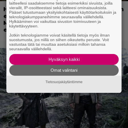
laitteellesi saadaksemme tietoja esimerkiksi sivuista, joilla
vierailit, IP-osoitteestasi sekä laitteesi ominaisuuksista.
Huippuleffa suoratoistossa: DiCaprion
Pääset tutustumaan yksityiskohtaisesti käyttötarkoituksiin ja
ensimmäinen päärooli – ja Tobey
teknologiakumppaneihimme seuraavalla välilehdellä.
Hylkääminen voi vaikuttaa sivuston toimivuuteen ja
Maguiren ensimmäinen
käytettävyyteen.
elokuvaesiintyminen
Jotkin teknologiamme voivat käsitellä tietoja myös ilman
suostumusta, jos niillä on siihen oikeutettu peruste. Voit
vastustaa tätä tai muuttaa asetuksiasi milloin tahansa
seuraavalla välilehdellä.
Hyväksyn kaikki
Omat valintani
Tietosuojakäytäntömme