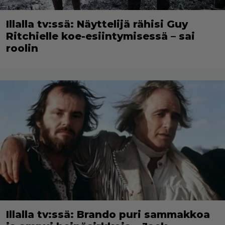
Illalla tv:ssä: Näyttelijä rähisi Guy
Ritchielle koe-esiintymisessä – sai
roolin
Illalla tv:ssä: Brando puri sammakkoa