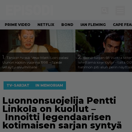
PRIME VIDEO
NETFLIX
BOND
IAN FLEMING
CAPE FEA
1.
2.
Tänään tv:ssä: Vesa-Matti Loiri palasi
Bond-luojan 68 vuotta sitte
Uunon rooliin vuonna 1998 – Spede
lähettämä kirje löytyi – tältä 00
vetäytyi sivummalle
hahmon piti alun perin näyttää
TV-SARJAT
IN MEMORIAM
Luonnonsuojelija Pentti
Linkola on kuollut –
Innoitti legendaarisen
kotimaisen sarjan syntyä