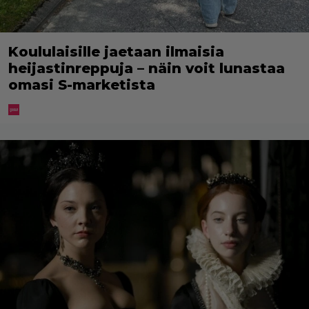
Koululaisille jaetaan ilmaisia
heijastinreppuja – näin voit lunastaa
omasi S-marketista