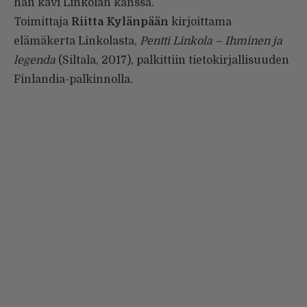
hän kävi Linkolan kanssa.
Toimittaja
Riitta Kylänpään
kirjoittama
elämäkerta Linkolasta,
Pentti Linkola – Ihminen ja
legenda
(Siltala, 2017), palkittiin tietokirjallisuuden
Finlandia-palkinnolla.