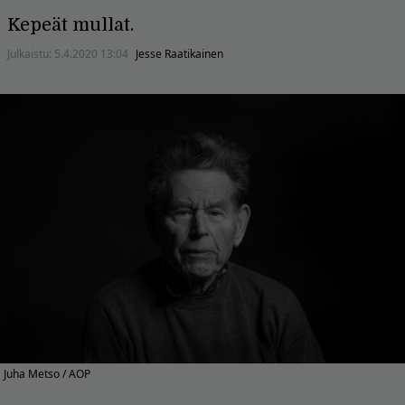
Kepeät mullat.
Julkaistu:
5.4.2020 13:04
Jesse Raatikainen
Juha Metso / AOP