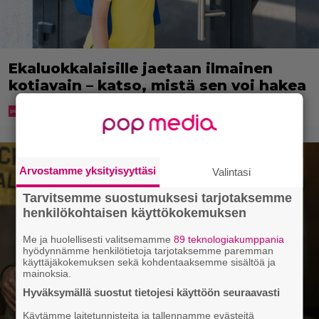
Ekaluokkalaisille jaetaan ilmainen
kotiavain – katso, mistä sen voi hakea
Arvostamme yksityisyyttäsi
Valintasi
Tarvitsemme suostumuksesi tarjotaksemme
henkilökohtaisen käyttökokemuksen
Me ja huolellisesti valitsemamme
89 teknologiakumppania
hyödynnämme henkilötietoja tarjotaksemme paremman
käyttäjäkokemuksen sekä kohdentaaksemme sisältöä ja
mainoksia.
Hyväksymällä suostut tietojesi käyttöön seuraavasti
Käytämme laitetunnisteita ja tallennamme evästeitä