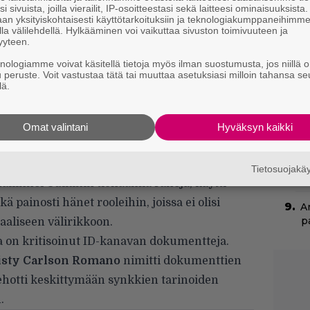
i sivuista, joilla vierailit, IP-osoitteestasi sekä laitteesi ominaisuuksista
k
an yksityiskohtaisesti käyttötarkoituksiin ja teknologiakumppaneihimm
t
la välilehdellä. Hylkääminen voi vaikuttaa sivuston toimivuuteen ja
yyteen.
Ny
knologiamme voivat käsitellä tietoja myös ilman suostumusta, jos niillä o
p
u peruste. Voit vastustaa tätä tai muuttaa asetuksiasi milloin tahansa se
lä.
”
s
Omat valintani
Hyväksyn kaikki
s
ertonut avoimesti kokemuksistaan
N
Tietosuojak
m
llinnoi Culkinin tienaamia rahoja, käytti
kä painosti hänet rooleihin, joissa ei olisi
A
p
aaliseen välirikkoon.
oka on kritisoinut ID-kanavan dokumentteja.
isty Carlson Romano
nimitti dokumenttien
 kehotti keskittymään synkkien tarinoiden
.