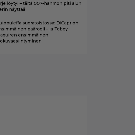
irje löytyi – tältä 007-hahmon piti alun
erin näyttää
uippuleffa suoratoistossa: DiCaprion
nsimmäinen päärooli – ja Tobey
aguiren ensimmäinen
lokuvaesiintyminen