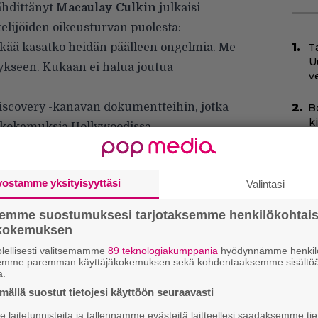
ähdittänyt
Macaulay Culkin
julkaisi
elijöiden oikeusturvan puolesta:
 Älkää kasatko heidän päälleen ongelmia. Me
Tä
U
ykseen. Kukaan ei halua joutua
v
Discovery -kanavan dokumentteihin, jotka
B
k
ä kokemuksia Hollywoodissa.
p
H
e
vostamme yksityisyyttäsi
Valintasi
M
e
semme suostumuksesi tarjotaksemme henkilökohtai
ökokemuksen
N
lellisesti valitsemamme
89 teknologiakumppania
hyödynnämme henkilö
k
semme paremman käyttäjäkokemuksen sekä kohdentaaksemme sisältöä
k
a.
H
ällä suostut tietojesi käyttöön seuraavasti
laitetunnisteita ja tallennamme evästeitä laitteellesi saadaksemme tie
C