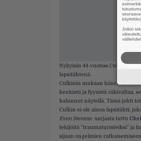
esimerkiks
tutustuma
seuraaval
käytettäv
Jotkin te
oikeutett
välilehdel
Nykyisin 44-vuotias Culkin on k
lapsitähtenä.
Culkinin mukaan hänen isänsä ha
henkistä ja fyysistä väkivaltaa, se
halunnut näytellä. Tämä johti tot
Culkin ei ole ainoa lapsitähti, j
Even Stevens
-sarjasta tuttu
Chr
tekijöitä ”traumaturisteiksi” ja
sijaan ongelmien ratkaisemiseen