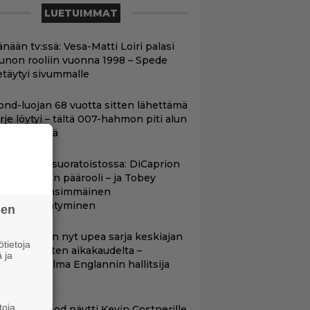
LUETUIMMAT
nään tv:ssä: Vesa-Matti Loiri palasi
unon rooliin vuonna 1998 – Spede
etäytyi sivummalle
ond-luojan 68 vuotta sitten lähettämä
irje löytyi – tältä 007-hahmon piti alun
erin näyttää
uippuleffa suoratoistossa: DiCaprion
nsimmäinen päärooli – ja Tobey
aguiren ensimmäinen
lokuvaesiintyminen
sen
etflixissä on nyt upea sarja keskiajan
tietoja
uninkaallisten aikakaudelta –
 ja
eskiössä julma Englannin hallitsija
enrik VIII
toja
lint Eastwood näytti Kevin Costnerille