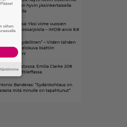
. Pääset
aapin paikan hyvin yksinkertaisella
e
oimenpiteellä
t Netflixissä: Yksi viime vuosien
n siihen
arhaista rikossarjoista – IMDB-arvio 8,8
uraavalla
Lajissaan täydellinen” – Viiden tähden
cifitoimintaelokuva lisättiin
uoratoistoon!
yt suoratoistossa: Emilia Clarke 208
äytäntömme
iljoonan hittileffassa
ntonio Banderas: ”Sydänkohtaus on
arasta mitä minulle on tapahtunut”