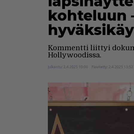
lapsinäytte
kohteluun 
hyväksikäy
Kommentti liittyi dokum
Hollywoodissa.
Julkaistu:
2.4.2025 10:00
Päivitetty:
2.4.2025 13:52