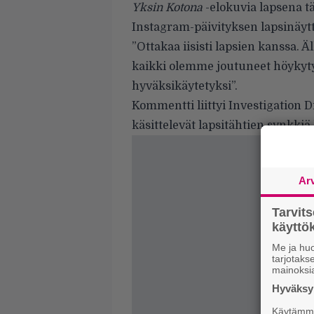
Yksin Kotona
-elokuvia lapsena t
Instagram-päivityksen lapsinäytt
”Ottakaa iisisti lapsien kanssa.
kaikki olemme joutuneet höykyt
hyväksikäytetyksi”.
Kommentti liittyi Investigation 
käsittelevät lapsitähtien synkki
Ar
Tarvit
käytt
Me ja huo
tarjotak
mainoksi
Hyväksym
Käytämme 