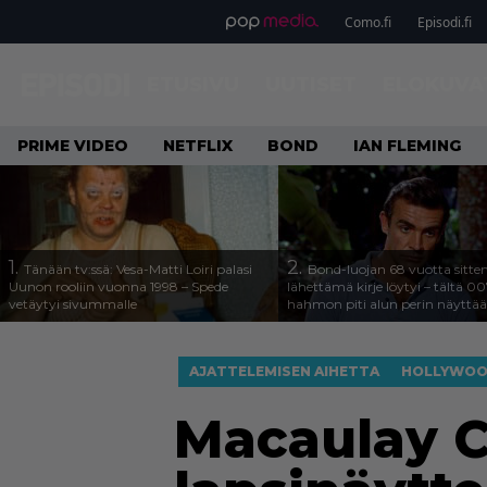
Como.fi
Episodi.fi
ETUSIVU
UUTISET
ELOKUVA
PRIME VIDEO
NETFLIX
BOND
IAN FLEMING
1.
2.
Tänään tv:ssä: Vesa-Matti Loiri palasi
Bond-luojan 68 vuotta sitte
Uunon rooliin vuonna 1998 – Spede
lähettämä kirje löytyi – tältä 00
vetäytyi sivummalle
hahmon piti alun perin näyttää
AJATTELEMISEN AIHETTA
HOLLYWO
Macaulay C