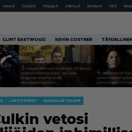
Voice.fi
Soundi.fi
Pelaaja.fi
Inferno.fi
Rumba.fi
Tilt.fi
Metel
T
TIETOVISAT
LISTAT
PODCAST
KILPA
CLINT EASTWOOD
KEVIN COSTNER
TÄYDELLINE
3.
Huippuleffa suoratoistossa: DiCaprion
4.
n
ensimmäinen päärooli – ja Tobey
Netflixissä on nyt
7-
Maguiren ensimmäinen
kuninkaallisten aika
elokuvaesiintyminen
julma Englannin halli
OD
LAPSITÄHDET
MACAULAY CULKIN
ulkin vetosi