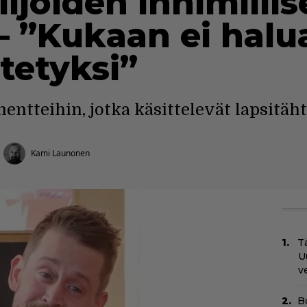
lijöiden inhimilli
– ”Kukaan ei halu
tetyksi”
entteihin, jotka käsittelevät lapsitä
Kami Launonen
Tä
U
v
B