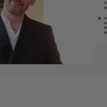
k
p
H
e
M
e