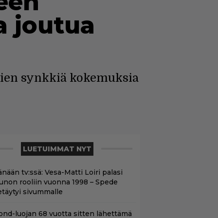
seen
a joutua
htien synkkiä kokemuksia
LUETUIMMAT NYT
nään tv:ssä: Vesa-Matti Loiri palasi
unon rooliin vuonna 1998 – Spede
etäytyi sivummalle
ond-luojan 68 vuotta sitten lähettämä