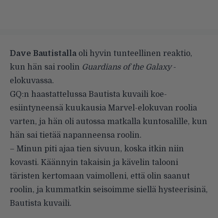
Dave Bautistalla
oli hyvin tunteellinen reaktio,
kun hän sai roolin
Guardians of the Galaxy
-
elokuvassa.
GQ:n haastattelussa Bautista kuvaili koe-
esiintyneensä kuukausia Marvel-elokuvan roolia
varten, ja hän oli autossa matkalla kuntosalille, kun
hän sai tietää napanneensa roolin.
– Minun piti ajaa tien sivuun, koska itkin niin
kovasti. Käännyin takaisin ja kävelin talooni
täristen kertomaan vaimolleni, että olin saanut
roolin, ja kummatkin seisoimme siellä hysteerisinä,
Bautista kuvaili.