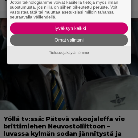
Jotkin teknologiamme voivat käsitellä tietoja myös ilman
suostumusta, jos niillä on siihen oikeutettu peruste. Voit
vastustaa tätä tai muuttaa asetuksiasi milloin tahansa
seuraavalla välilehdellä.
Hyväksyn kaikki
Omat valintani
Tietosuojakäytäntömme
Yöllä tv:ssä: Pätevä vakoojaleffa vie
brittimiehen Neuvostoliittoon –
luvassa kylmän sodan jännitystä ja