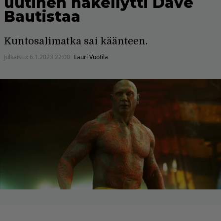
uutinen häkellytti Dave
Bautistaa
Kuntosalimatka sai käänteen.
Julkaistu:
6.1.2023 22:00
Lauri Vuotila