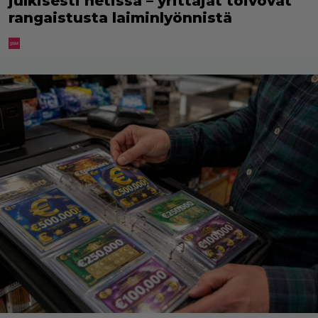
julkisesti netissä – yrittäjät toivovat
rangaistusta laiminlyönnistä