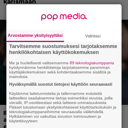
karismaan
Arvostamme yksityisyyttäsi
Valintasi
Tarvitsemme suostumuksesi tarjotaksemme
henkilökohtaisen käyttökokemuksen
Me ja huolellisesti valitsemamme
89 teknologiakumppania
hyödynnämme henkilötietoja tarjotaksemme paremman
käyttäjäkokemuksen sekä kohdentaaksemme sisältöä ja
mainoksia.
Hyväksymällä suostut tietojesi käyttöön seuraavasti
Käytämme laitetunnisteita ja tallennamme evästeitä
laitteellesi saadaksemme tietoja esimerkiksi sivuista, joilla
vierailit, IP-osoitteestasi sekä laitteesi ominaisuuksista.
Pääset tutustumaan yksityiskohtaisesti käyttötarkoituksiin ja
teknologiakumppaneihimme seuraavalla välilehdellä.
Illalla tv:ssä: Suomi-komediaa
Hylkääminen voi vaikuttaa sivuston toimivuuteen ja
arvostetaan myös maailmalla – nyt ei
käytettävyyteen.
ole luvassa kevyt reissu!