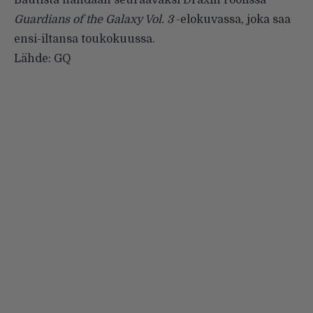
Bautista nähdään seuraavaksi Draxin roolissa
Guardians of the Galaxy Vol. 3
-elokuvassa, joka saa
ensi-iltansa toukokuussa.
Lähde:
GQ