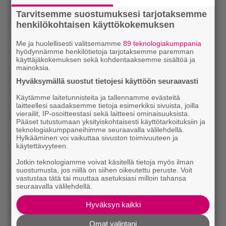
Tarvitsemme suostumuksesi tarjotaksemme
henkilökohtaisen käyttökokemuksen
Me ja huolellisesti valitsemamme
89 teknologiakumppania
hyödynnämme henkilötietoja tarjotaksemme paremman
käyttäjäkokemuksen sekä kohdentaaksemme sisältöä ja
mainoksia.
Hyväksymällä suostut tietojesi käyttöön seuraavasti
Käytämme laitetunnisteita ja tallennamme evästeitä
laitteellesi saadaksemme tietoja esimerkiksi sivuista, joilla
vierailit, IP-osoitteestasi sekä laitteesi ominaisuuksista.
Pääset tutustumaan yksityiskohtaisesti käyttötarkoituksiin ja
teknologiakumppaneihimme seuraavalla välilehdellä.
Hylkääminen voi vaikuttaa sivuston toimivuuteen ja
käytettävyyteen.
Jotkin teknologiamme voivat käsitellä tietoja myös ilman
suostumusta, jos niillä on siihen oikeutettu peruste. Voit
vastustaa tätä tai muuttaa asetuksiasi milloin tahansa
seuraavalla välilehdellä.
Hyväksyn kaikki
Omat valintani