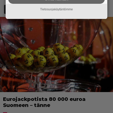
Lisää Episodi Googlen suosituksi lähteeksi
Tietosuojakäytäntömme
Eurojackpotista 80 000 euroa
Suomeen – tänne