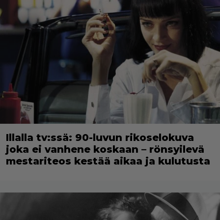
Illalla tv:ssä: 90-luvun rikoselokuva
joka ei vanhene koskaan – rönsyilevä
mestariteos kestää aikaa ja kulutusta