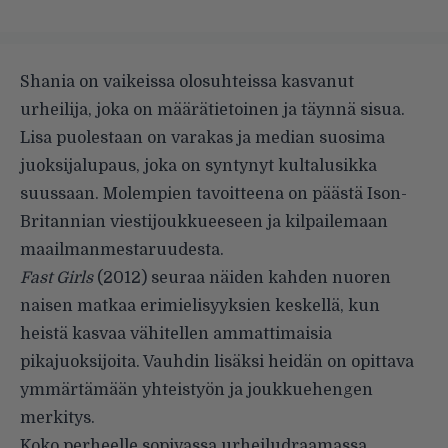
Shania on vaikeissa olosuhteissa kasvanut
urheilija, joka on määrätietoinen ja täynnä sisua.
Lisa puolestaan on varakas ja median suosima
juoksijalupaus, joka on syntynyt kultalusikka
suussaan. Molempien tavoitteena on päästä Ison-
Britannian viestijoukkueeseen ja kilpailemaan
maailmanmestaruudesta.
Fast Girls
(2012) seuraa näiden kahden nuoren
naisen matkaa erimielisyyksien keskellä, kun
heistä kasvaa vähitellen ammattimaisia
pikajuoksijoita. Vauhdin lisäksi heidän on opittava
ymmärtämään yhteistyön ja joukkuehengen
merkitys.
Koko perheelle sopivassa urheiludraamassa