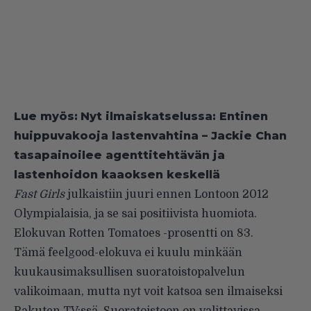
Lue myös:
Nyt ilmaiskatselussa: Entinen
huippuvakooja lastenvahtina – Jackie Chan
tasapainoilee agenttitehtävän ja
lastenhoidon kaaoksen keskellä
Fast Girls
julkaistiin juuri ennen Lontoon 2012
Olympialaisia, ja se sai positiivista huomiota.
Elokuvan
Rotten Tomatoes -prosentti
on 83.
Tämä feelgood-elokuva ei kuulu minkään
kuukausimaksullisen suoratoistopalvelun
valikoimaan, mutta nyt voit katsoa sen ilmaiseksi
Rakuten TV:ssä. Suoratoistoon on valittavissa