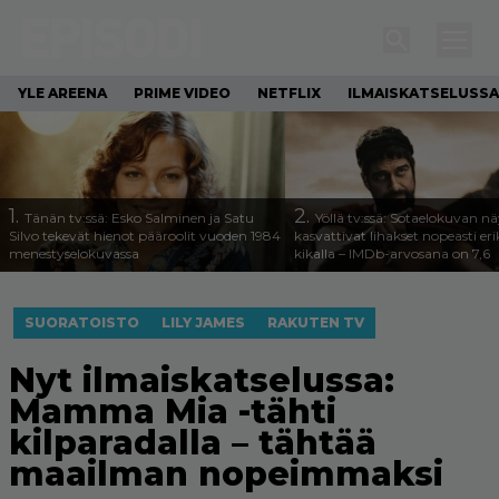
YLE AREENA
PRIME VIDEO
NETFLIX
ILMAISKATSELUSSA
1.
2.
Tänän tv:ssä: Esko Salminen ja Satu
Yöllä tv:ssä: Sotaelokuvan näy
Silvo tekevät hienot pääroolit vuoden 1984
kasvattivat lihakset nopeasti eri
menestyselokuvassa
kikalla – IMDb-arvosana on 7,6
SUORATOISTO
LILY JAMES
RAKUTEN TV
Nyt ilmaiskatselussa:
Mamma Mia -tähti
kilparadalla – tähtää
maailman nopeimmaksi