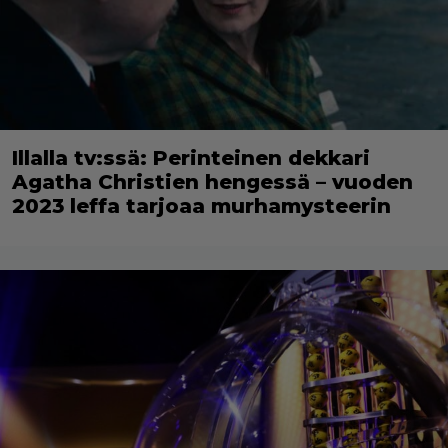
Illalla tv:ssä: Perinteinen dekkari
Agatha Christien hengessä – vuoden
2023 leffa tarjoaa murhamysteerin