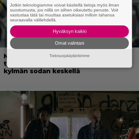
Jotkin teknologiamme voivat käsitellä tietoja myös ilman
suostumusta, jos niillä on siihen oikeutettu peruste. Voit
vastustaa tätä tai muuttaa asetuksiasi milloin tahansa
seuraavalla välilehdellä.
Hyväksyn kaikki
Omat valintani
Nyt suoratoistossa: Guy Ritchien
Tietosuojakäytäntömme
tyylikäs vakoojaleffa – seikkailu
kylmän sodan keskellä