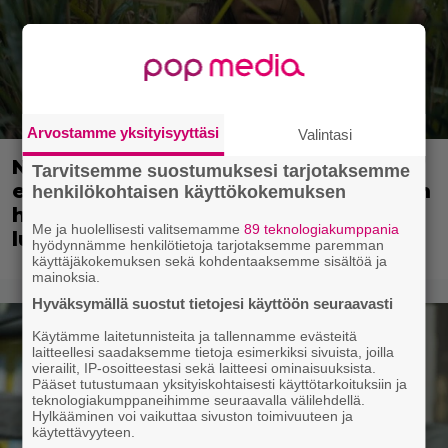
Arvostamme yksityisyyttäsi
Valintasi
Nyt suoratoistona: 3 tähden scifileffa
Tarvitsemme suostumuksesi tarjotaksemme
ei ylitä edeltäjiään mutta ei myöskään
henkilökohtaisen käyttökokemuksen
häpeä niiden seurassa – jatkoa on
Me ja huolellisesti valitsemamme
89 teknologiakumppania
luvassa
hyödynnämme henkilötietoja tarjotaksemme paremman
käyttäjäkokemuksen sekä kohdentaaksemme sisältöä ja
mainoksia.
Hyväksymällä suostut tietojesi käyttöön seuraavasti
Käytämme laitetunnisteita ja tallennamme evästeitä
laitteellesi saadaksemme tietoja esimerkiksi sivuista, joilla
vierailit, IP-osoitteestasi sekä laitteesi ominaisuuksista.
Pääset tutustumaan yksityiskohtaisesti käyttötarkoituksiin ja
teknologiakumppaneihimme seuraavalla välilehdellä.
Hylkääminen voi vaikuttaa sivuston toimivuuteen ja
käytettävyyteen.