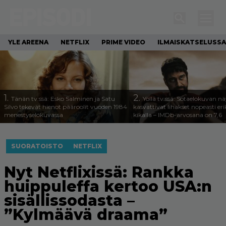
YLE AREENA
NETFLIX
PRIME VIDEO
ILMAISKATSELUSSA
1.
2.
Tänän tv:ssä: Esko Salminen ja Satu
Yöllä tv:ssä: Sotaelokuvan näy
Silvo tekevät hienot pääroolit vuoden 1984
kasvattivat lihakset nopeasti eri
menestyselokuvassa
kikalla – IMDb-arvosana on 7,6
SUORATOISTO
NETFLIX
Nyt Netflixissä: Rankka
huippuleffa kertoo USA:n
sisällissodasta –
”Kylmäävä draama”