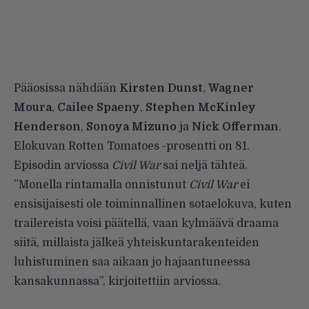
Pääosissa nähdään
Kirsten Dunst
,
Wagner
Moura
,
Cailee Spaeny
,
Stephen McKinley
Henderson
,
Sonoya Mizuno
ja
Nick Offerman
.
Elokuvan
Rotten Tomatoes -prosentti
on 81.
Episodin
arviossa
Civil War
sai neljä tähteä.
”Monella rintamalla onnistunut
Civil War
ei
ensisijaisesti ole toiminnallinen sotaelokuva, kuten
trailereista voisi päätellä, vaan kylmäävä draama
siitä, millaista jälkeä yhteiskuntarakenteiden
luhistuminen saa aikaan jo hajaantuneessa
kansakunnassa”, kirjoitettiin arviossa.