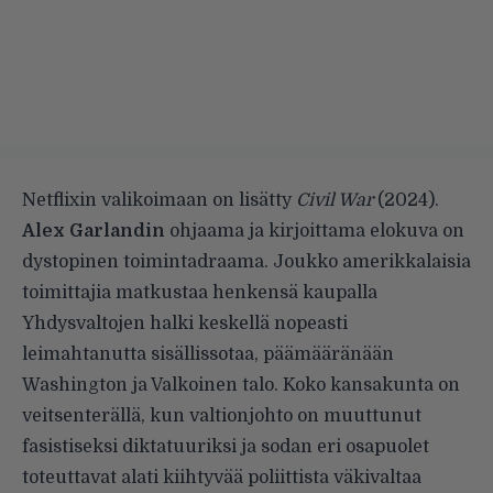
Netflixin valikoimaan on lisätty
Civil War
(2024).
Alex Garlandin
ohjaama ja kirjoittama elokuva on
dystopinen toimintadraama. Joukko amerikkalaisia
toimittajia matkustaa henkensä kaupalla
Yhdysvaltojen halki keskellä nopeasti
leimahtanutta sisällissotaa, päämääränään
Washington ja Valkoinen talo. Koko kansakunta on
veitsenterällä, kun valtionjohto on muuttunut
fasistiseksi diktatuuriksi ja sodan eri osapuolet
toteuttavat alati kiihtyvää poliittista väkivaltaa